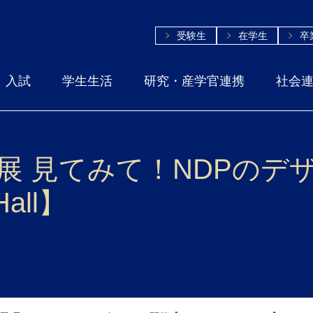
受験生
在学生
卒
入試
学生生活
研究・産学官連携
社会
ら展 見てみて！NDPのデ
Hall】