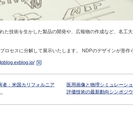
は、名工大の優れた技術を生かした製品の開発や、広報物の作成など、
のプロセスに分解して展示いたします。 NDPのデザインが形
ndpblog.exblog.jp/
講演者：米国カリフォルニア
医用画像と物理シミュレーショ
】
評価技術の最新動向シンポジウムの開催