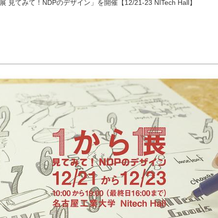
 見てみて！NDPのデザイン」を開催【12/21-23 NITech Hall】