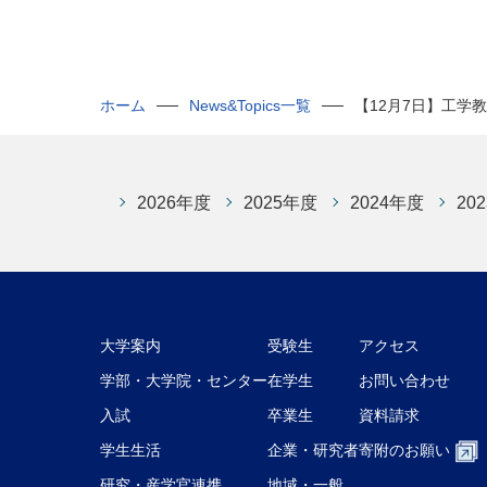
ホーム
News&Topics一覧
【12月7日】工学
2026年度
2025年度
2024年度
20
大学案内
受験生
アクセス
学部・大学院・センター
在学生
お問い合わせ
入試
卒業生
資料請求
学生生活
企業・研究者
寄附のお願い
研究・産学官連携
地域・一般