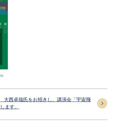
行士 大西卓哉氏をお招きし、講演会「宇宙飛
します。