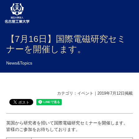
【7月16日】国際電磁研究セミ
大学案内
ナーを開催します。
学部・大学院・センター
News&Topics
入試
学生生活
研究・産学官連携
カテゴリ：イベント｜2019年7月12日掲載
社会連携
国際交流
英国から研究者を招いて国際電磁研究セミナーを開催します。
皆様のご参加をお待ちしております。