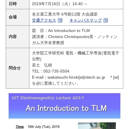
研究・教員Navi
日時
2019年7月16日（火）14:40 ～
名古屋工業大学 6号館11階 大会議室
会場
交通アクセス
キャンパスマップ
受験生
在学生
卒業生
題 目：An Introduction to TLM
企業・研究者
地域・一般
内容
講演者：Christos Christopoulos英・ノッティン
寄附のお願い
ガム大学名誉教授
アクセス
キャンパスマップ
お問い合わせ
English
資料請求
大学院工学研究科 電気・機械工学専攻(電気電子
分野)
若土 弘樹
問合せ
TEL：052-735-5504
E-mail：wakatsuchi.hiroki[at]nitech.ac.jp ＊[at]
を@に置換してください。