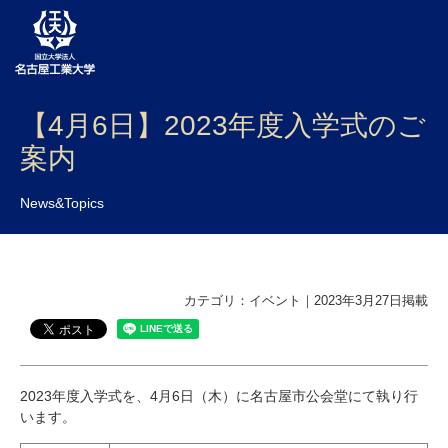
【4月6日】2023年度入学式のご
大学案内
案内
学部・大学院・センター
News&Topics
入試
学生生活
研究・産学官連携
カテゴリ：イベント｜2023年3月27日掲載
社会連携
国際交流
2023年度入学式を、4月6日（木）に名古屋市公会堂にて執り行
います。