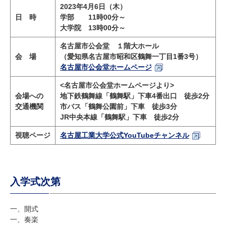
研究・教員Navi
2023年4月6日（木）
日 時
学部 11時00分～
大学院 13時00分～
受験生
在学生
卒業生
名古屋市公会堂 １階大ホール
企業・研究者
地域・一般
会 場
（愛知県名古屋市昭和区鶴舞一丁目
1
番
3
号）
名古屋市公会堂ホームページ
寄附のお願い
アクセス
キャンパスマップ
お問い合わせ
English
資料請求
<
名古屋市公会堂ホームページより
>
会場への
地下鉄鶴舞線「鶴舞駅」下車
4
番出口 徒歩
2
分
交通機関
市バス「鶴舞公園前」下車 徒歩
3
分
JR
中央本線「鶴舞駅」下車 徒歩
2
分
視聴ページ
名古屋工業大学公式YouTubeチャンネル
入学式次第
一、開式
一、奏楽