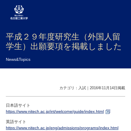
平成２９年度研究生（外国人留
大学案内
学生）出願要項を掲載しました
学部・大学院・センター
News&Topics
入試
学生生活
研究・産学官連携
カテゴリ：入試｜2016年11月14日掲載
社会連携
日本語サイト
https://www.nitech.ac.jp/int/welcome/guide/index.html
国際交流
英語サイト
https://www.nitech.ac.jp/eng/admissions/programs/index.html