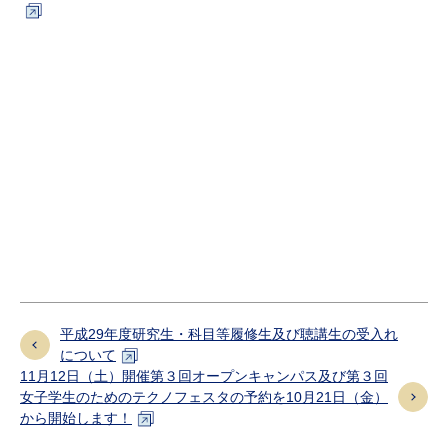
研究・教員Navi
受験生
在学生
卒業生
企業・研究者
地域・一般
寄附のお願い
アクセス
キャンパスマップ
お問い合わせ
English
資料請求
平成29年度研究生・科目等履修生及び聴講生の受入れ
について
11月12日（土）開催第３回オープンキャンパス及び第３回
女子学生のためのテクノフェスタの予約を10月21日（金）
から開始します！