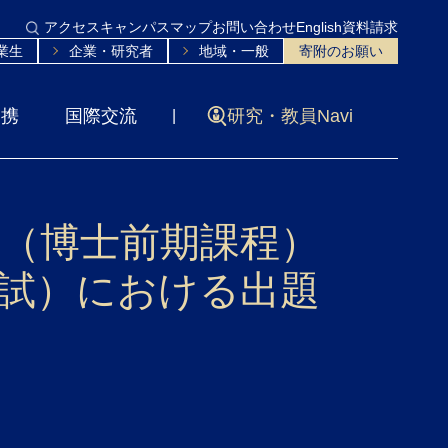
アクセス
キャンパスマップ
お問い合わせ
English
資料請求
業生
企業・研究者
地域・一般
寄附のお願い
連携
国際交流
研究・教員Navi
科（博士前期課程）
試）における出題