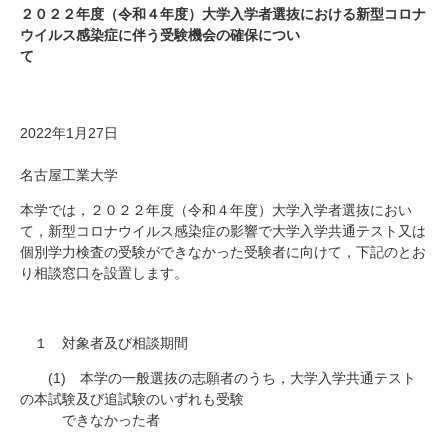
研究・教員Navi
２０２２年度（令和４年度）大学入学者選抜における新型コロナ
ウイルス感染症に伴う受験機会の確保につい
て
受験生
在学生
卒業生
企業・研究者
地域・一般
2022年
1
月
27
日
寄附のお願い
アクセス
キャンパスマップ
お問い合わせ
English
資料請求
名古屋工業大学
本学では，２０２２年度（令和４年度）大学入学者選抜におい
て，新型コロナウイルス感染症の影響で大学入学共通テスト又は
個別学力検査の受験ができなかった受験者に向けて，下記のとお
り相談窓口を設置します。
１ 対象者及び相談期間
(1)
本学の一般選抜の志願者のうち，大学入学共通テスト
の本試験及び追試験のいずれも受験
できなかった者