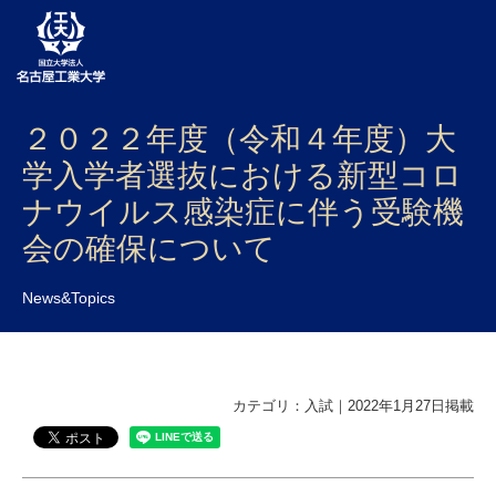
２０２２年度（令和４年度）大
大学案内
学入学者選抜における新型コロ
学部・大学院・センター
ナウイルス感染症に伴う受験機
入試
会の確保について
学生生活
News&Topics
研究・産学官連携
社会連携
カテゴリ：入試｜2022年1月27日掲載
国際交流