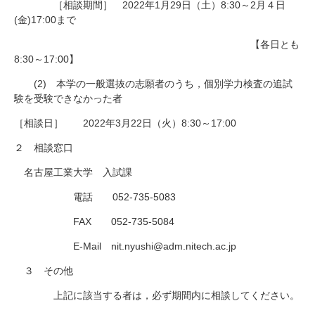
［相談期間］
2022
年
1
月
29
日（土）
8:30
～
2
月４日
(
金
)17:00
まで
【各日とも
8:30
～
17:00
】
(2)
本学の一般選抜の志願者のうち，個別学力検査の追試
験を受験できなかった者
［相談日］
2022
年
3
月
22
日（火）
8:30
～
17:00
２ 相談窓口
名古屋工業大学 入試課
電話
052-735-5083
FAX
052-735-5084
E-Mail
nit.nyushi@adm.nitech.ac.jp
３ その他
上記に該当する者は，必ず期間内に相談してください。