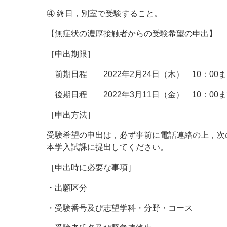
④ 終日，別室で受験すること。
【無症状の濃厚接触者からの受験希望の申出】
［申出期限］
前期日程
2022
年
2
月
24
日（木）
10
：
00
ま
後期日程
2022
年
3
月
11
日（金）
10
：
00
ま
［申出方法］
受験希望の申出は，必ず事前に電話連絡の上，次
本学入試課に提出してください。
［申出時に必要な事項］
・出願区分
・受験番号及び志望学科・分野・コース