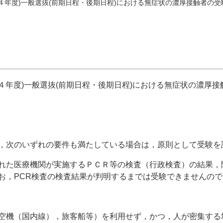
４年度)一般選抜(前期日程・後期日程)における無症状の濃厚接触者の受
４年度)一般選抜(前期日程・後期日程)における無症状の濃厚
，次のいずれの要件も満たしている場合は，原則として受験を
れた医療機関が実施するＰＣＲ等の検査（行政検査）の結果，
お，
PCR
検査の検査結果が判明するまでは受験できませんので
空機（国内線），旅客船等）を利用せず，かつ，人が密集する