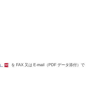
）
を
FAX
又は
E-mail
（
PDF
データ添付）で