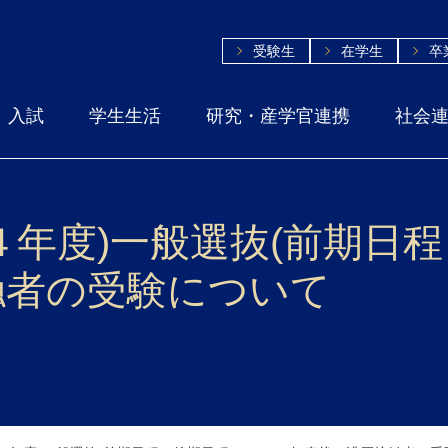
受験生
在学生
卒
入試
学生生活
研究・産学官連携
社会
４年度)一般選抜(前期日
触者の受験について