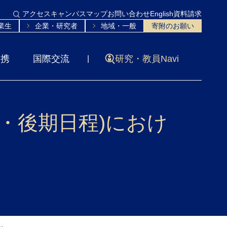
アクセス
キャンパスマップ
お問い合わせ
English
資料請求
業生
企業・研究者
地域・一般
寄附のお願い
連携
国際交流
研究・教員Navi
程・後期日程)におけ