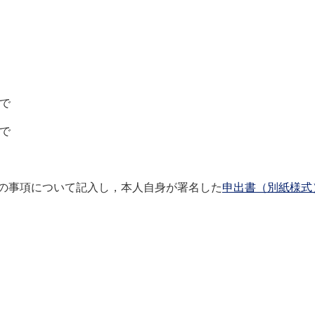
で
で
の事項について記入し，本人自身が署名した
申出書（別紙様式