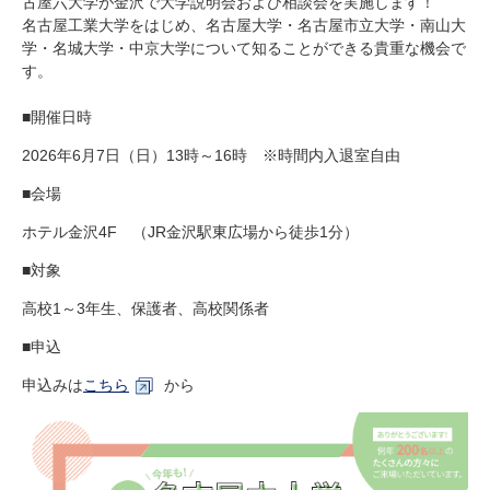
古屋六大学が金沢で大学説明会および相談会を実施します！
研究・教員Navi
名古屋工業大学をはじめ、名古屋大学・名古屋市立大学・南山大
学・名城大学・中京大学について知ることができる貴重な機会で
す。
受験生
在学生
卒業生
■開催日時
企業・研究者
地域・一般
寄附のお願い
2026年6月7日（日）13時～16時 ※時間内入退室自由
アクセス
キャンパスマップ
お問い合わせ
English
資料請求
■会場
ホテル金沢4F （JR金沢駅東広場から徒歩1分）
■対象
高校1～3年生、保護者、高校関係者
■申込
申込みは
こちら
から