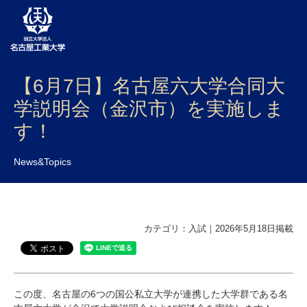
【6月7日】名古屋六大学合同大
大学案内
学説明会（金沢市）を実施しま
学部・大学院・センター
す！
入試
News&Topics
学生生活
研究・産学官連携
カテゴリ：入試｜2026年5月18日掲載
社会連携
国際交流
この度、名古屋の6つの国公私立大学が連携した大学群である名