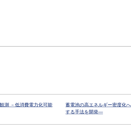
観測 －低消費電力化可能
蓄電池の高エネルギー密度化へ
する手法を開発―