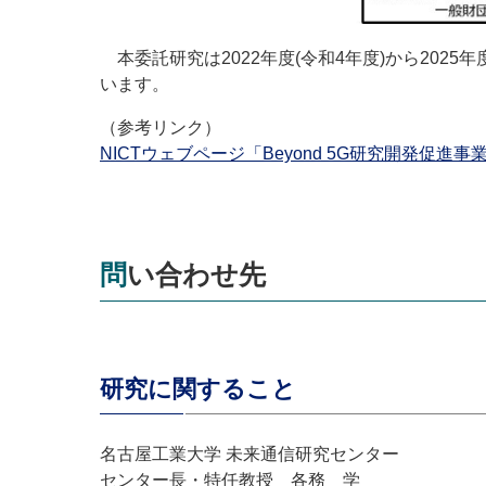
本委託研究は
2022
年度
(
令和
4
年度
)
から
2025
年
います。
（参考リンク）
NICTウェブページ「Beyond 5G研究開発促
問い合わせ先
研究に関すること
名古屋工業大学 未来通信研究センター
センター長・特任教授 各務 学