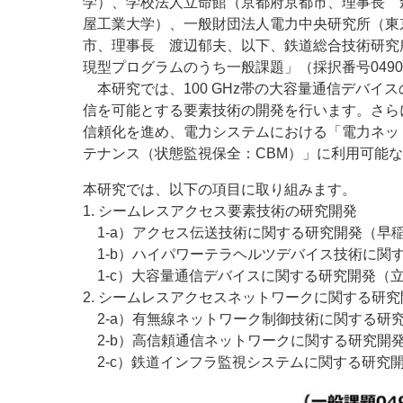
学）、学校法人立命館（京都府京都市、理事長 
屋工業大学）、一般財団法人電力中央研究所（東
市、理事長 渡辺郁夫、以下、鉄道総合技術研究
現型プログラムのうち一般課題」（採択番号
0490
本研究では、
100 GHz
帯の大容量通信デバイス
信を可能とする要素技術の開発を行います。さら
信頼化を進め、電力システムにおける「電力ネッ
テナンス（状態監視保全：
CBM
）」に利用可能な
本研究では、以下の項目に取り組みます。
1. シームレスアクセス要素技術の研究開発
1-a）アクセス伝送技術に関する研究開発（早
1-b）ハイパワーテラヘルツデバイス技術に関
1-c）大容量通信デバイスに関する研究開発（
2. シームレスアクセスネットワークに関する研究
2-a）有無線ネットワーク制御技術に関する研
2-b）高信頼通信ネットワークに関する研究開
2-c）鉄道インフラ監視システムに関する研究