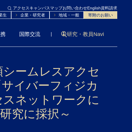
アクセス
キャンパスマップ
お問い合わせ
English
資料請求
業生
企業・研究者
地域・一般
寄附のお願い
連携
国際交流
研究・教員Navi
頼シームレスアクセ
「サイバーフィジカ
セスネットワークに
研究に採択～