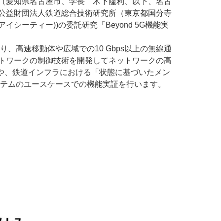
（愛知県名古屋市、学長 木下隆利、以下、名古
公益財団法人鉄道総合技術研究所（東京都国分寺
ヌアイシーティー))
の委託研究「
Beyond 5G
機能実
り、高速移動体や広域での
10 Gbps
以上の無線通
トワークの制御技術を開発してネットワークの高
や、鉄道インフラにおける「状態に基づいたメン
テムのユースケースでの機能実証を行います。