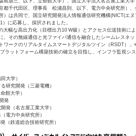
森島朋三、以下、立命館大学）、国立大学法人名古屋工業大学
京都千代田区、理事長 松浦昌則、以下、電力中央研究所）、
所）は共同で、国立研究開発法人情報通信研究機構
(NICT(エ
1
）に応募し、採択されました。
の大幅な高出力化（目標出力
10 W
級）とアクセス伝送技術によ
に、その無線通信と光ファイバ通信を融合したシームレスネッ
トワークのリアルタイムスマートデジタルツイン（
RSDT
）」
プラットフォーム構築技術の確立を目指し、インフラ監視シス
稲田大学）
する研究開発（三菱電機）
立命館大学）
開発
究開発（名古屋工業大学）
発（電力中央研究所）
開発（鉄道総合技術研究所）