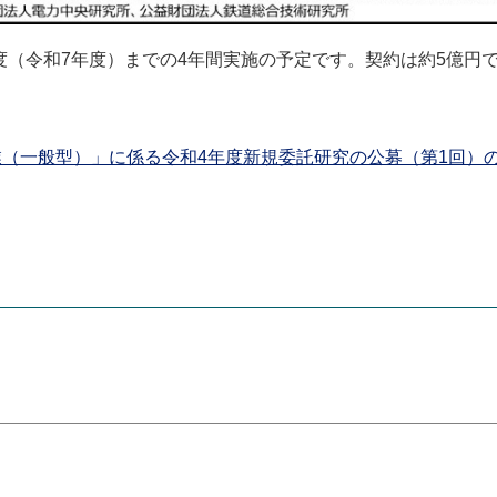
度（令和
7
年度）までの
4
年間実施の予定です。契約は約
5
億円
進事業（一般型）」に係る令和4年度新規委託研究の公募（第1回）