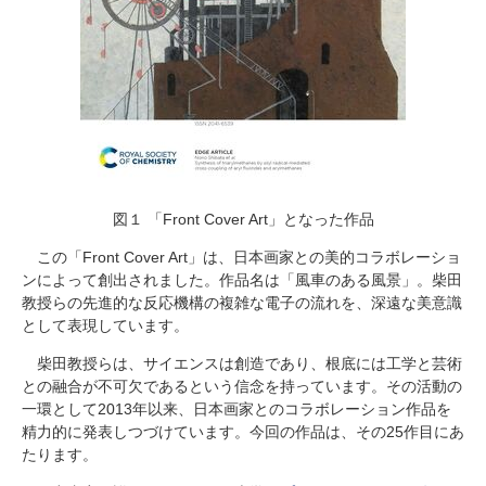
図１ 「Front Cover Art」となった作品
この「
Front Cover Art
」は、日本画家との美的コラボレーショ
ンによって創出されました。作品名は「風車のある風景」。柴田
教授らの先進的な反応機構の複雑な電子の流れを、深遠な美意識
として表現しています。
柴田教授らは、サイエンスは創造であり、根底には工学と芸術
との融合が不可欠であるという信念を持っています。その活動の
一環として
2013
年以来、日本画家とのコラボレーション作品を
精力的に発表しつづけています。今回の作品は、その
25
作目にあ
たります。