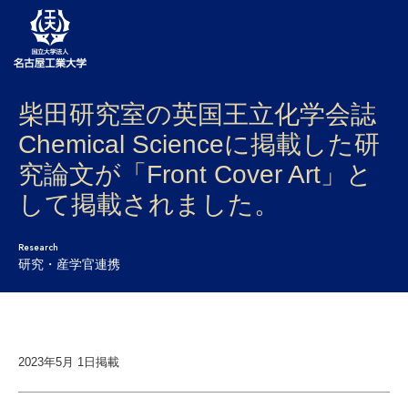
柴田研究室の英国王立化学会誌
大学案内
Chemical Scienceに掲載した研
学部・大学院・センター
究論文が「Front Cover Art」と
入試
して掲載されました。
学生生活
Research
研究・産学官連携
研究・産学官連携
社会連携
国際交流
2023年5月 1日掲載