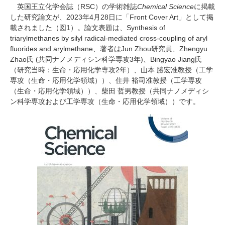
研究・教員Navi
英国王立化学会誌（
RSC
）の学術雑誌
Chemical Science
に掲載
した研究論文が、
2023
年
4
月
28
日に「
Front Cover Art
」として掲
載されました（図
1
）。論文表題は、
Synthesis of
triarylmethanes by silyl radical-mediated cross-coupling of aryl
受験生
在学生
卒業生
fluorides and arylmethane、
著者は
Jun Zhou
研究員、
Zhengyu
企業・研究者
地域・一般
Zhao
氏
(
共同ナノメディシン科学専攻
3
年
)
、
Bingyao Jiang
氏
寄附のお願い
（研究当時：生命・応用化学専攻
2
年）、山本 勝宏准教授（工学
専攻（生命・応用化学領域））、住井 裕司准教授（工学専攻
アクセス
キャンパスマップ
お問い合わせ
English
資料請求
（生命・応用化学領域））、柴田 哲男教授（共同ナノメディシ
ン科学専攻および工学専攻（生命・応用化学領域））です。