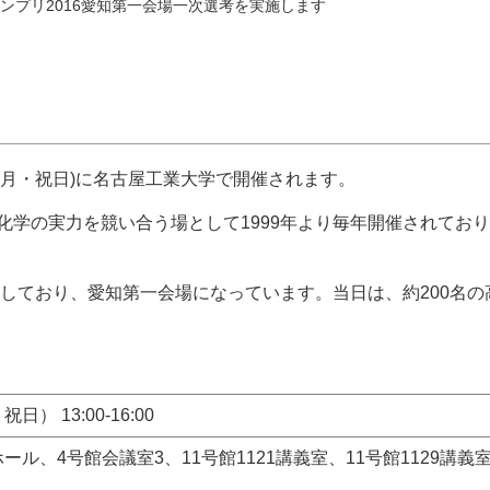
ランプリ2016愛知第一会場一次選考を実施します
月・祝日
)
に名古屋工業大学で開催されます。
化学の実力を競い合う場として
1999
年より毎年開催されており
しており、愛知第一会場になっています。当日は、約
200
名の
） 13:00-16:00
ホール、4号館会議室3、
11
号館
1121
講義室、
11
号館
1129
講義