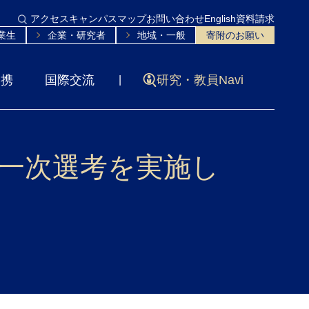
アクセス
キャンパスマップ
お問い合わせ
English
資料請求
業生
企業・研究者
地域・一般
寄附のお願い
連携
国際交流
研究・教員Navi
場一次選考を実施し