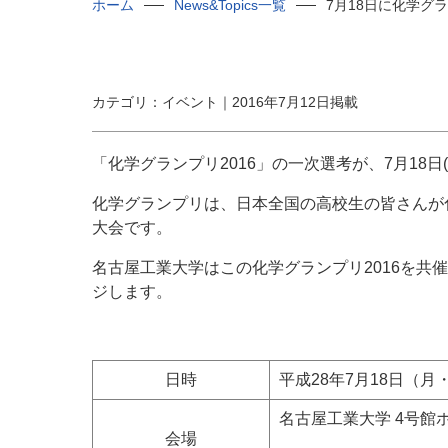
ホーム
News&Topics一覧
7月18日に化学グ
カテゴリ：イベント｜2016年7月12日掲載
「化学グランプリ
2016
」の一次選考が、
7
月
18
日
(
化学グランプリは、日本全国の高校生の皆さんが
大会です。
名古屋工業大学はこの化学グランプリ
2016
を共催
ジします。
日時
平成28年7月18日（月・祝日
名古屋工業大学 4号館
会場