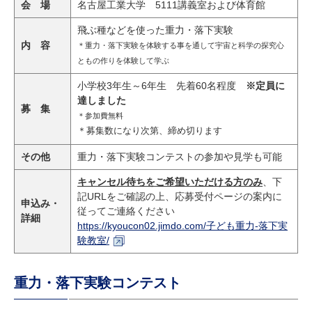
会 場
名古屋工業大学 5111講義室および体育館
飛ぶ種などを使った重力・落下実験
内 容
＊重
力・落下実験を体験する事
を通して宇宙と科学の探究心
ともの作り
を体験して学ぶ
小学校3年生～6年生 先着60名程度
※定員に
達しました
募 集
＊参加費無料
＊募集数になり次第、締め切ります
その他
重力・落下実験コンテストの参加や見学も可能
キャンセル待ちをご希望いただける方のみ
、下
記URLをご確認の上、応募受付ページの案内に
申込み・
従ってご連絡ください
詳細
https://kyoucon02.jimdo.com/子ども重力-落下実
験教室/
重力・落下実験コンテスト