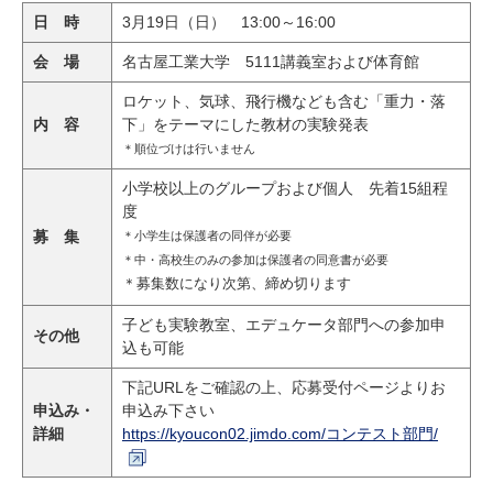
日 時
3月19日（日） 13:00～16:00
会 場
名古屋工業大学 5111講義室および体育館
ロケット、気球、飛行機なども含む「重力・落
内 容
下」をテーマにした教材の実験発表
＊順位づけは行いません
小学校以上のグループおよび個人 先着15組程
度
募 集
＊小学生は保護者の同伴が必要
＊中・高校生のみの参加は保護者の同意書が必要
＊募集数になり次第、締め切ります
子ども実験教室、エデュケータ部門への参加申
その他
込も可能
下記URLをご確認の上、応募受付ページよりお
申込み・
申込み下さい
詳細
https://kyoucon02.jimdo.com/コンテスト部門/