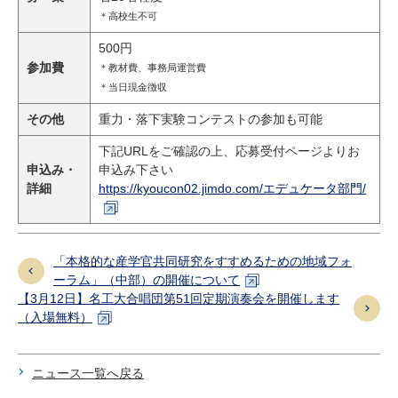
＊高校生不可
500円
参加費
＊
教材費、事務局運営費
＊当日現金徴収
その他
重力・落下実験コンテストの参加も可能
下記URLをご確認の上、応募受付ページよりお
申込み・
申込み下さい
詳細
https://kyoucon02.jimdo.com/エデュケータ部門/
「本格的な産学官共同研究をすすめるための地域フォ
ーラム」（中部）の開催について
【3月12日】名工大合唱団第51回定期演奏会を開催します
（入場無料）
ニュース一覧へ戻る