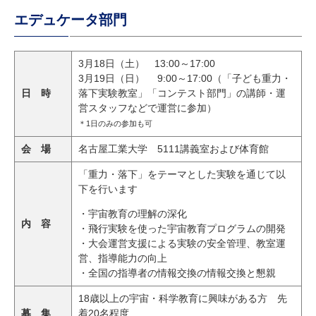
エデュケータ部門
3月18日（土） 13:00～17:00
3月19日（日） 9:00～17:00（
「子ども重力・
日 時
落下実験教室」「コンテスト部門」の講師・運
営スタッフなどで運営に参加）
＊1日のみの参加も可
会 場
名古屋工業大学 5111講義室および体育館
「重力・落下」をテーマとした実験を通じて以
下を行います
・宇宙教育の理解の深化
内 容
・飛行実験を使った宇宙教育プログラムの開発
・大会運営支援による実験の安全管理、教室運
営、指導能力の
向上
・全国の指導者の情報交換の情報交換と懇親
18
歳以上の宇宙・科学教育に興味がある方 先
募 集
着20名程度