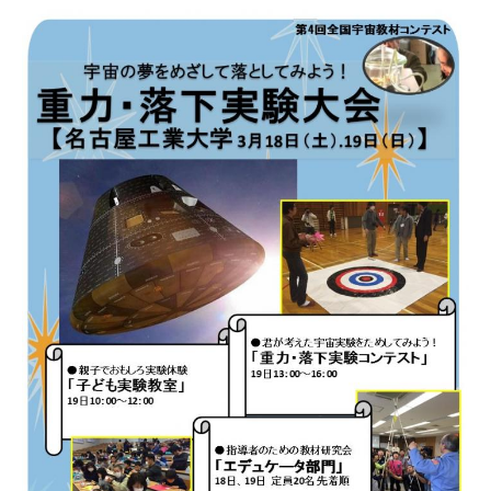
研究・教員Navi
受験生
在学生
卒業生
企業・研究者
地域・一般
寄附のお願い
アクセス
キャンパスマップ
お問い合わせ
English
資料請求