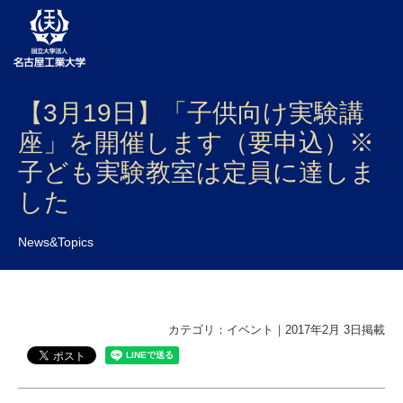
【3月19日】「子供向け実験講
大学案内
座」を開催します（要申込）※
学部・大学院・センター
子ども実験教室は定員に達しま
入試
した
学生生活
News&Topics
研究・産学官連携
社会連携
カテゴリ：イベント｜2017年2月 3日掲載
国際交流