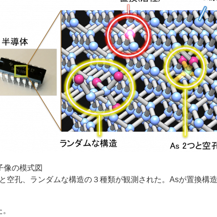
子像の模式図
つと空孔、ランダムな構造の３種類が観測された。Asが置換構
た。