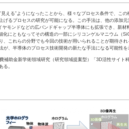
が"見える"ようになったことから、様々なプロセス条件で、こ
上げるプロセスの研究が可能になる。この手法は、他の添加元
、ダイヤモンドなどの広バンドギャップ半導体にも拡張でき、新
細化にともなってその構造の一部にシリコンゲルマニウム（SiG
り、これらの分野でも今回の技術が用いられることが期待され
法が、半導体のプロセス技術開発の新たな手法になる可能性を
費補助金新学術領域研究（研究領域提案型）「3D活性サイ
ある。