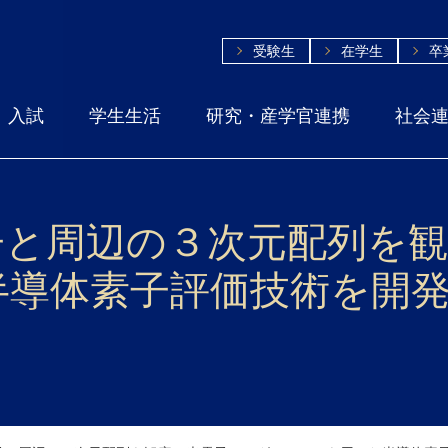
受験生
在学生
卒
入試
学生生活
研究・産学官連携
社会
子と周辺の３次元配列を
半導体素子評価技術を開