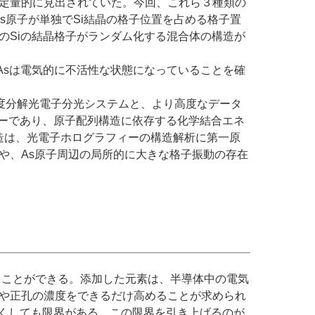
で定量的に見出されていた。今回、これら３種類の
s原子が単独でSi結晶の格子位置を占める格子置
りのSiの結晶格子がランダム化する混合体の構造が
Asは電気的に不活性な状態になっていることを確
の角度分解光電子分光システムと、より高度なデータ
ーであり、原子配列構造に依存する化学結合エネ
構造は、光電子ホログラフィーの構造解析に第一原
や、As原子周辺の局所的に大きな格子振動の存在
ることができる。添加した元素は、半導体中の電気
子や正孔の濃度をできるだけ高めることが求められ
くしても限界がある。この限界を引き上げるのが