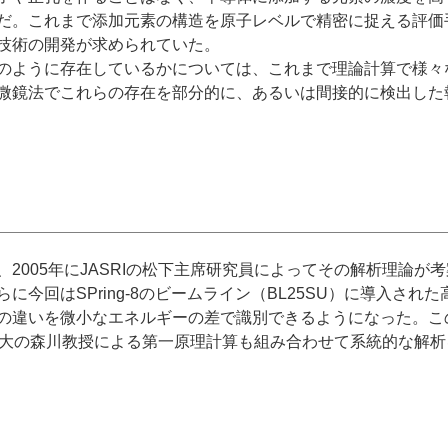
だ。これまで添加元素の構造を原子レベルで精密に捉える評価
技術の開発が求められていた。
のように存在しているかについては、これまで理論計算で様々
微鏡法でこれらの存在を部分的に、あるいは間接的に検出した
005年にJASRIの松下主席研究員によってその解析理論が
今回はSPring-8のビームライン（BL25SU）に導入さ
の違いを微小なエネルギーの差で識別できるようになった。こ
、阪大の森川教授による第一原理計算も組み合わせて系統的な解