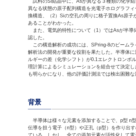
試料のSi結晶中に、Asが異なる３種類の化学
異なる状態の原子配列構造を光電子ホログラフィ
換構造、（2）Siの空孔の周りに格子置換As原子
あることがわかった。
また、電気的特性について（1）ではAsが半導
認した。
この構造解析の成功には、SPring-8のビー
解析法の開発が重要な役割を果たした。半導体に
ルギーの差（化学シフト）が0.1エレクトロン
理計算によるシミュレーションを組合せて決定した
も明らかになり、他の評価計測法では検出困難な
背景
半導体は様々な元素を添加することで、p型 n
伝導を担う電子（n型）や正孔（p型）を作り出
ている。しかし、全ての添加元素が活性化して電