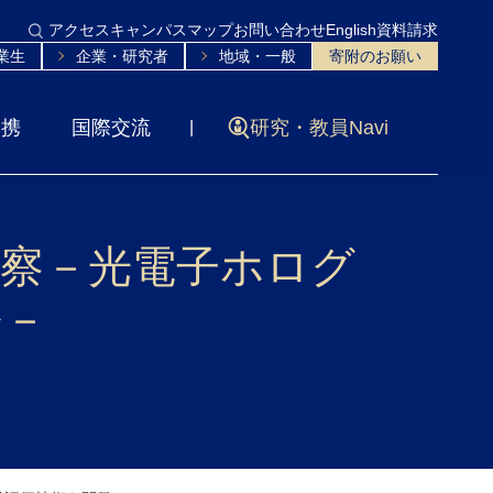
アクセス
キャンパスマップ
お問い合わせ
English
資料請求
業生
企業・研究者
地域・一般
寄附のお願い
連携
国際交流
研究・教員Navi
観察－光電子ホログ
発－