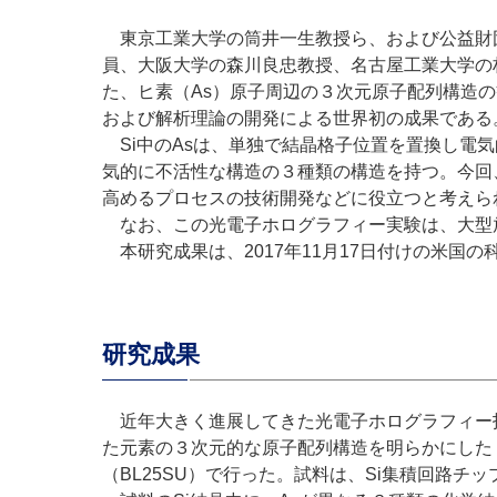
東京工業大学の筒井一生教授ら、および公益財団
員、大阪大学の森川良忠教授、名古屋工業大学の
た、ヒ素（As）原子周辺の３次元原子配列構造
および解析理論の開発による世界初の成果である
Si中のAsは、単独で結晶格子位置を置換し電気
気的に不活性な構造の３種類の構造を持つ。今回
高めるプロセスの技術開発などに役立つと考えら
なお、この光電子ホログラフィー実験は、大型放射光
本研究成果は、2017年11月17日付けの米国の科学誌
研究成果
近年大きく進展してきた光電子ホログラフィー技
た元素の３次元的な原子配列構造を明らかにした（図
（BL25SU）で行った。試料は、Si集積回路