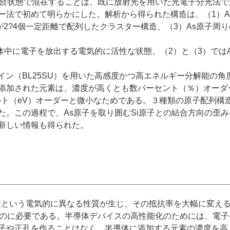
結合状態で混在することは、既に放射光を用いた光電子分光法
ー法で初めて明らかにした。解析から得られた構造は、（1）A
が2?4個一定距離で配列したクラスター構造、（3）As原子周
体中に電子を放出する電気的に活性な状態、（2）と（3）では
ムライン（BL25SU）を用いた高感度かつ高エネルギー分解能
添加された元素は、濃度が高くとも数パーセント（％）オーダ
ボルト（eV）オーダーと微小なためである。３種類の原子配列
。この過程で、As原子を取り囲むSi原子との結合方向の歪み
新しい情報も得られた。
型という電気的に異なる性質が生じ、その抵抗率を大幅に変え
すのに必要である。半導体デバイスの高性能化のためには、電
子や正孔を作ることはなく、半導体に添加する元素の濃度を高