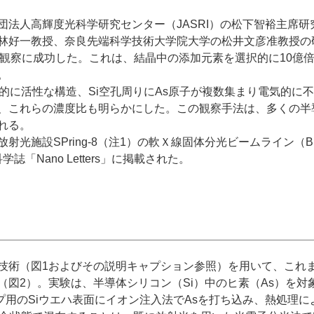
法人高輝度光科学研究センター（JASRI）の松下智裕主席研
林好一教授、奈良先端科学技術大学院大学の松井文彦准教授の研
の観察に成功した。これは、結晶中の添加元素を選択的に10億
。
的に活性な構造、Si空孔周りにAs原子が複数集まり電気的に不
、これらの濃度比も明らかにした。この観察手法は、多くの半
れる。
施設SPring-8（注1）の軟Ｘ線固体分光ビームライン（B
「Nano Letters」に掲載された。
術（図1およびその説明キャプション参照）を用いて、これ
2）。実験は、半導体シリコン（Si）中のヒ素（As）を対象と
チップ用のSiウエハ表面にイオン注入法でAsを打ち込み、熱処理