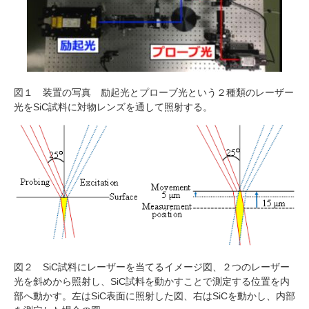
図１ 装置の写真 励起光とプローブ光という２種類のレーザー
光をSiC試料に対物レンズを通して照射する。
図２ SiC試料にレーザーを当てるイメージ図、２つのレーザー
光を斜めから照射し、SiC試料を動かすことで測定する位置を内
部へ動かす。左はSiC表面に照射した図、右はSiCを動かし、内部