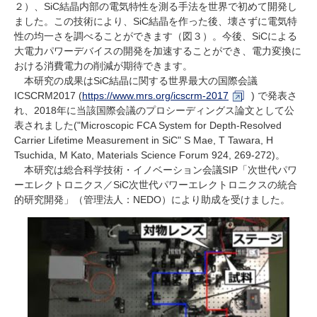
２）、SiC結晶内部の電気特性を測る手法を世界で初めて開発し
ました。この技術により、SiC結晶を作った後、壊さずに電気特
性の均一さを調べることができます（図３）。今後、SiCによる
大電力パワーデバイスの開発を加速することができ、電力変換に
おける消費電力の削減が期待できます。
本研究の成果はSiC結晶に関する世界最大の国際会議
ICSCRM2017 (
https://www.mrs.org/icscrm-2017
) で発表さ
れ、2018年に当該国際会議のプロシーディングス論文として公
表されました("Microscopic FCA System for Depth-Resolved
Carrier Lifetime Measurement in SiC" S Mae, T Tawara, H
Tsuchida, M Kato, Materials Science Forum 924, 269-272)。
本研究は総合科学技術・イノベーション会議SIP「次世代パワ
ーエレクトロニクス／SiC次世代パワーエレクトロニクスの統合
的研究開発」（管理法人：NEDO）により助成を受けました。