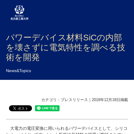
パワーデバイス材料SiCの内部
大学案内
を壊さずに電気特性を調べる技
学部・大学院・センター
術を開発
入試
News&Topics
学生生活
研究・産学官連携
カテゴリ：プレスリリース｜2018年12月18日掲載
社会連携
国際交流
大電力の電圧変換に用いられるパワーデバイスとして、シリコ