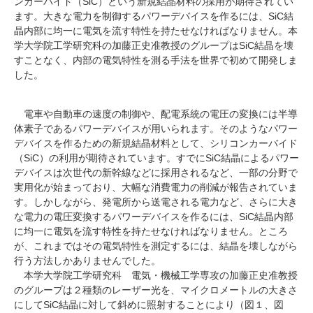
ンカーバイド（SiC）という新規結晶材料の採用が期待されてい
研究・教員Navi
ます。大きな電力を制御するパワーデバイスを作るには、SiC結
晶内部に均一に電気を流す特性を持たせなければなりません。本
学大学院工学研究科の加藤正史准教授のグループはSiC結晶を壊
受験生
在学生
卒業生
すことなく、内部の電気特性を測る手法を世界で初めて開発しま
した。
企業・研究者
地域・一般
寄附のお願い
アクセス
キャンパスマップ
お問い合わせ
English
資料請求
電車や自動車の速度の制御や、配電系統の電圧の変換には半導
体素子であるパワーデバイスが用いられます。そのようなパワー
デバイスを作るための新規結晶材料として、シリコンカーバイド
（SiC）の利用が期待されています。すでにSiC結晶によるパワー
デバイスは次世代の新幹線などに採用されるなど、一部の分野で
実用化が始まっており、大幅な消費電力の削減が報告されていま
す。しかしながら、発電所から送電される電力など、さらに大き
な電力の電圧変換するパワーデバイスを作るには、SiC結晶内部
に均一に電気を流す特性を持たせなければなりません。ところ
が、これまではその電気特性を測定するには、結晶を壊しながら
行う方法しかありませんでした。
本学大学院工学研究科 電気・機械工学専攻の加藤正史准教授
のグループは２種類のレーザー光を、マイクロメートルの大きさ
にしてSiC結晶に対して斜めに照射することにより（図１、図