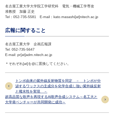
名古屋工業大学大学院工学研究科 電気・機械工学専攻
准教授 加藤 正史
Tel：052-735-5581 E-mail：kato.masashi[at]nitech.ac.jp
広報に関すること
名古屋工業大学 企画広報課
Tel: 052-735-5647
E-mail: pr[at]adm.nitech.ac.jp
＊それぞれ[at]を@に置換してください。
トンボ由来の紫外線反射物質を同定 － トンボが分
泌するワックスの主成分を化学合成し強い紫外線反射
と撥水性を実現 －
超高品質な歌声を再現するAI歌声合成システム～名工大と
大学発ベンチャーが共同開発に成功～