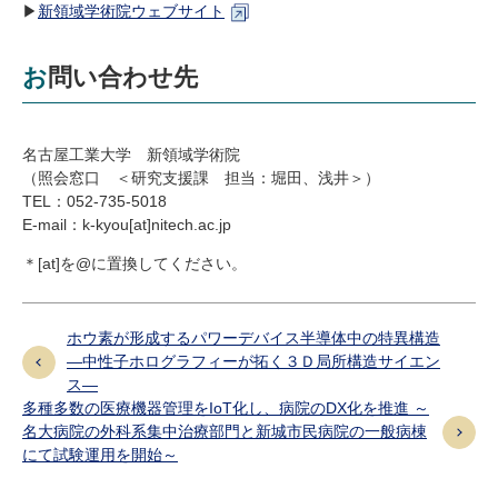
▶
新領域学術院ウェブサイト
お問い合わせ先
名古屋工業大学 新領域学術院
（照会窓口 ＜研究支援課 担当：堀田、浅井＞）
TEL：052-735-5018
E-mail：k-kyou[at]nitech.ac.jp
＊[at]を@に置換してください。
ホウ素が形成するパワーデバイス半導体中の特異構造
―中性子ホログラフィーが拓く３Ｄ局所構造サイエン
ス―
多種多数の医療機器管理をIoT化し、病院のDX化を推進 ～
名大病院の外科系集中治療部門と新城市民病院の一般病棟
にて試験運用を開始～