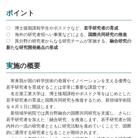
研究・教員Navi
ポイント
受験生
在学生
卒業生
〇 博士後期課程学生やポスドクなど、
若手研究者の育成
企業・研究者
地域・一般
〇 海外の研究者招へい事業などによる、
国際共同研究の推進
〇 異分野の研究者からなる研究チームが実施する、
融合研究の
寄附のお願い
新たな研究開発拠点の形成
アクセス
キャンパスマップ
お問い合わせ
English
資料請求
実施の概要
将来我が国の科学技術の発展やイノベーションを支える優秀な
若手研究者を育成することは非常に重要な課題です。
名古屋工業大学は、博士後期課程やポスドク等をはじめとした
若手研究者の育成と国際共同研究を推進するため、新領域学術院
を４月１日に開設します。
新領域学術院では異分野融合の国際共同研究を支援し、さらに
若手研究者を加えた「融合研究」を推進します。若手研究者が国
内外の一流の研究者とともに研究活動を進めていくことで、国際
的に通用する研究者となることが期待されます。