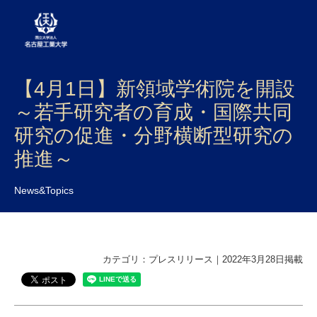
【4月1日】新領域学術院を開設
大学案内
～若手研究者の育成・国際共同
学部・大学院・センター
研究の促進・分野横断型研究の
入試
推進～
学生生活
News&Topics
研究・産学官連携
社会連携
カテゴリ：プレスリリース｜2022年3月28日掲載
国際交流