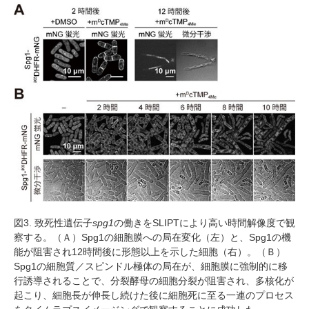
図
3.
致死性遺伝子
spg1
の働きを
SLIPT
により高い時間解像度で観
察する。（Ａ）
Spg1
の細胞膜への局在変化（左）と、
Spg1
の機
能が阻害され
12
時間後に形態以上を示した細胞（右）。（Ｂ）
Spg1
の細胞質／スピンドル極体の局在が、細胞膜に強制的に移
行誘導されることで、分裂酵母の細胞分裂が阻害され、多核化が
起こり、細胞長が伸長し続けた後に細胞死に至る一連のプロセス