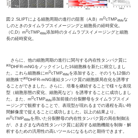
D
図２
.SLIPT
による細胞周期の進行の阻害（
A,B
）
m
cTMP
な
4Me
しのときのタイムラプスイメージングと細胞長の経時変化。
D
（
C,D
）
m
cTMP
添加時のタイムラプスイメージングと細胞
4Me
長の経時変化。
さらに、他の細胞周期の進行に関与する内在性タンパク質に
iK6
DHFR-mNG
をノックインした
16
細胞株を新たに樹立しまし
D
た。これら細胞株に
m
cTMP
を添加すると、そのうち
12
個の
4Me
iK6
細胞株で
DHFR-mNG
連結タンパク質の細胞膜局在化を誘導す
ることができました。さらに、培養を継続することで様々な表現
型（細胞形態の変化、細胞死など）を誘導することに成功しまし
D
た。また、
m
cTMP
添加前後の分裂酵母をタイムラプスイメ
4Me
ージングで観察することで、表現型が現れるまでの過程を高い時
間解像度で捉えることに成功しました。以上の結果より、
D
m
cTMP
を用いた分裂酵母の内在性タンパク質の局在制御法
4Me
が、さまざまな内在性タンパク質に起因する細胞機能を制御・解
析するための汎用性の高いツールになるものと期待できます。