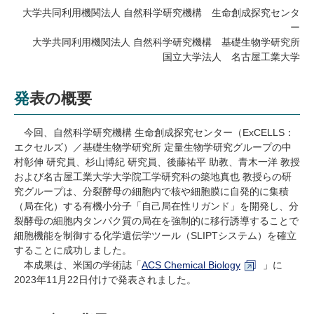
研究・教員Navi
大学共同利用機関法人 自然科学研究機構 生命創成探究センタ
ー
大学共同利用機関法人 自然科学研究機構 基礎生物学研究所
国立大学法人 名古屋工業大学
受験生
在学生
卒業生
企業・研究者
地域・一般
寄附のお願い
発表の概要
アクセス
キャンパスマップ
お問い合わせ
English
資料請求
今回、自然科学研究機構 生命創成探究センター（
ExCELLS
：
エクセルズ）／基礎生物学研究所 定量生物学研究グループの中
村彰伸 研究員、杉山博紀 研究員、後藤祐平 助教、青木一洋 教授
および名古屋工業大学大学院工学研究科の築地真也 教授らの研
究グループは、分裂酵母の細胞内で核や細胞膜に自発的に集積
（局在化）する有機小分子「自己局在性リガンド」を開発し、分
裂酵母の細胞内タンパク質の局在を強制的に移行誘導することで
細胞機能を制御する化学遺伝学ツール（
SLIPT
システム）を確立
することに成功しました。
本成果は、米国の学術誌「
ACS Chemical Biology
」に
2023
年
11
月
22
日付けで発表されました。