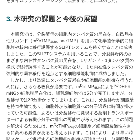
をタイムラプスイメージングで観察することに成功した。
3.
本研究の課題と今後の展望
本研究では、分裂酵母の細胞内タンパク質の局在を、自己局在
D
性リガンド（
m
cTMP
, hoeTMP
）を用いて化学遺伝学的に細
4Me
胞膜や核内に移行誘導する
SLIPT
システムを確立することに成功
しました。この
SLIPT
システムを用いることで、分裂酵母内のさ
まざまな内在性タンパク質の局在を、
1
リガンド・
1
タンパク質の
様式で移行誘導することが可能となり、また内在性タンパク質の
強制的な局在移行を起点とする細胞機能制御に成功しました。
しかし、より迅速にタンパク質局在や細胞機能の制御を行うた
D
iK6
めには、さらなる改良が必要です。
m
cTMP
による
DHFR-
4Me
mNG
の細胞膜局在化は、哺乳類細胞では
5
分で完了しますが、分
裂酵母では
30
分掛かってしまいます。これは、分裂酵母が細胞壁
を持つ生物であり、細胞外から細胞質への分子透過に時間が掛か
っている可能性、あるいは分裂酵母に発現する薬剤トランスポー
ターによる有機小分子の排出の可能性が考えられます。この問題
D
を解決するためには、
m
cTMP
の細胞壁／細胞膜透過性をさ
4Me
らに高める必要があると考えられます。これにより、より早い時
間スケールで進行する細胞機能の制御が可能になり、分裂酵母の