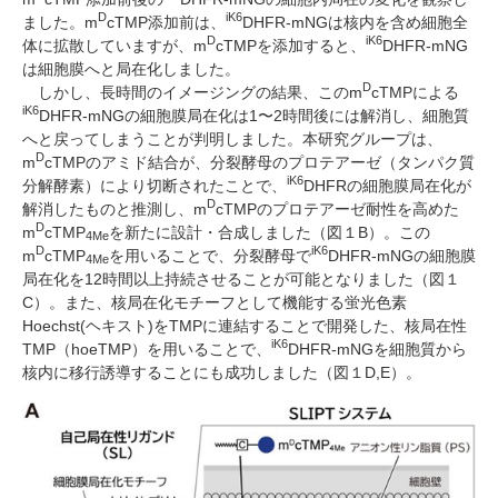
D
iK6
ました。
m
cTMP
添加前は、
DHFR-mNG
は核内を含め細胞全
D
iK6
体に拡散していますが、
m
cTMP
を添加すると、
DHFR-mNG
は細胞膜へと局在化しました。
D
しかし、長時間のイメージングの結果、この
m
cTMP
による
iK6
DHFR-mNG
の細胞膜局在化は
1
〜
2
時間後には解消し、細胞質
へと戻ってしまうことが判明しました。本研究グループは、
D
m
cTMP
のアミド結合が、分裂酵母のプロテアーゼ（タンパク質
iK6
分解酵素）により切断されたことで、
DHFR
の細胞膜局在化が
D
解消したものと推測し、
m
cTMP
のプロテアーゼ耐性を高めた
D
m
cTMP
を新たに設計・合成しました（図１
B
）。この
4Me
D
iK6
m
cTMP
を用いることで、分裂酵母で
DHFR-mNG
の細胞膜
4Me
局在化を
12
時間以上持続させることが可能となりました（図１
C
）。また、核局在化モチーフとして機能する蛍光色素
Hoechst(ヘキスト)
を
TMP
に連結することで開発した、核局在性
iK6
TMP
（
hoeTMP
）を用いることで、
DHFR-mNG
を細胞質から
核内に移行誘導することにも成功しました（図１
D,E
）。