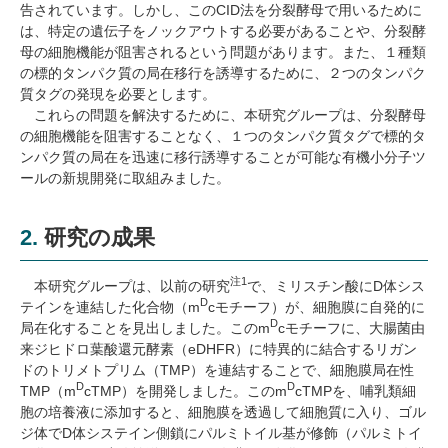
告されています。しかし、この
CID
法を分裂酵母で用いるために
は、特定の遺伝子をノックアウトする必要があることや、分裂酵
母の細胞機能が阻害されるという問題があります。また、１種類
の標的タンパク質の局在移行を誘導するために、２つのタンパク
質タグの発現を必要とします。
これらの問題を解決するために、本研究グループは、分裂酵母
の細胞機能を阻害することなく、１つのタンパク質タグで標的タ
ンパク質の局在を迅速に移行誘導することが可能な有機小分子ツ
ールの新規開発に取組みました。
2. 研究の成果
注
1
本研究グループは、以前の研究
で、ミリスチン酸に
D
体シス
D
テインを連結した化合物（
m
c
モチーフ）が、細胞膜に自発的に
D
局在化することを見出しました。この
m
c
モチーフに、大腸菌由
来ジヒドロ葉酸還元酵素（
eDHFR
）に特異的に結合するリガン
ドのトリメトプリム（
TMP
）を連結することで、細胞膜局在性
D
D
TMP
（
m
cTMP
）を開発しました。この
m
cTMP
を、哺乳類細
胞の培養液に添加すると、細胞膜を透過して細胞質に入り、ゴル
ジ体で
D
体システイン側鎖にパルミトイル基が修飾（パルミトイ