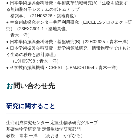
● 日本学術振興会科研費・学術変革領域研究(A)「生物を陵駕す
る無細胞分子システムのボトムアップ
構築学」（21H05226：築地真也）
● 生命創成探究センター共同利用研究（ExCELLSプロジェクト研
究）（23EXC601-1：築地真也、
青木一洋）
● 日本学術振興会科研費・基盤研究(B)（22H02625：青木一洋）
● 日本学術振興会科研費・新学術領域研究「情報物理学でひもと
く生命の秩序と設計原理」
（19H05798：青木一洋）
● 科学技術振興機構・CREST（JPMJCR1654：青木一洋）
お問い合わせ先
研究に関すること
生命創成探究センター 定量生物学研究グループ
基礎生物学研究所 定量生物学研究部門
教授 青木 一洋 （あおき かずひろ）