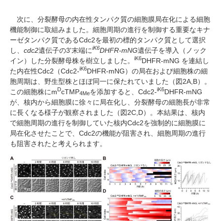
次に、分裂酵母の内在性タンパク質の細胞膜局在化による細胞
機能制御に取組みました。細胞周期の進行を制御する重要なキナ
ーゼタンパク質である
Cdc2
を最初の標的タンパク質として選択
iK6
し、
cdc2
遺伝子の
3
'末端に
DHFR-mNG
遺伝子を導入（ノック
iK6
イン）した分裂酵母株を樹立しました。
DHFR-mNG
を連結し
iK6
た内在性
Cdc2
（
Cdc2-
DHFR-mNG
）の局在および細胞株の細
胞周期は、野生型株とほぼ同一に保たれていました（図
2A,B
）。
D
iK6
この細胞株に
m
cTMP
を添加すると、
Cdc2-
DHFR-mNG
4Me
が、核内から細胞膜に徐々に局在化し、分裂酵母の細胞長が非常
に長くなる様子が観察されました（図
2C,D
）。本結果は、核内
で細胞周期の進行を制御していた核内
Cdc2
を強制的に細胞膜に
局在化させたことで、
Cdc2
の機能が阻害され、細胞周期の進行
も阻害されたと考えられます。