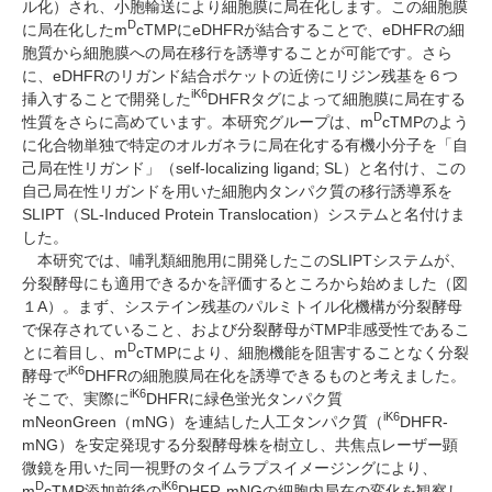
ル化）され、小胞輸送により細胞膜に局在化します。この細胞膜
D
に局在化した
m
cTMP
に
eDHFR
が結合することで、
eDHFR
の細
胞質から細胞膜への局在移行を誘導することが可能です。さら
に、
eDHFR
のリガンド結合ポケットの近傍にリジン残基を６つ
iK6
挿入することで開発した
DHFR
タグによって細胞膜に局在する
D
性質をさらに高めています。本研究グループは、
m
cTMP
のよう
に化合物単独で特定のオルガネラに局在化する有機小分子を「自
己局在性リガンド」（
self-localizing ligand; SL
）と名付け、この
自己局在性リガンドを用いた細胞内タンパク質の移行誘導系を
SLIPT
（
SL-Induced Protein Translocation
）システムと名付けま
した。
本研究では、哺乳類細胞用に開発したこの
SLIPT
システムが、
分裂酵母にも適用できるかを評価するところから始めました（図
１
A
）。まず、システイン残基のパルミトイル化機構が分裂酵母
で保存されていること、および分裂酵母が
TMP
非感受性であるこ
D
とに着目し、
m
cTMP
により、細胞機能を阻害することなく分裂
iK6
酵母で
DHFR
の細胞膜局在化を誘導できるものと考えました。
iK6
そこで、実際に
DHFR
に緑色蛍光タンパク質
iK6
mNeonGreen
（
mNG
）を連結した人工タンパク質（
DHFR-
mNG
）を安定発現する分裂酵母株を樹立し、共焦点レーザー顕
微鏡を用いた同一視野のタイムラプスイメージングにより、
D
iK6
m
cTMP
添加前後の
DHFR-mNG
の細胞内局在の変化を観察し