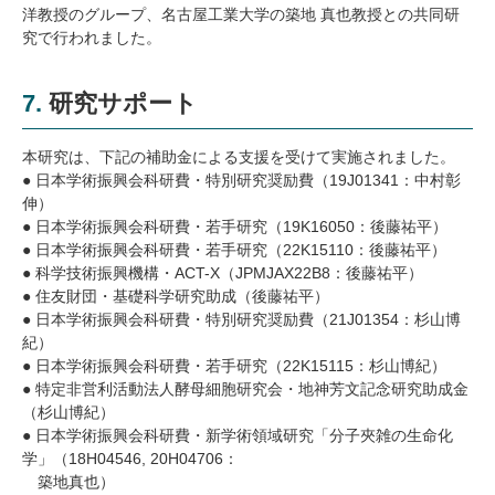
洋教授のグループ、名古屋工業大学の築地 真也教授との共同研
究で行われました。
7.
研究サポート
本研究は、下記の補助金による支援を受けて実施されました。
● 日本学術振興会科研費・特別研究奨励費（19J01341：中村彰
伸）
● 日本学術振興会科研費・若手研究（19K16050：後藤祐平）
● 日本学術振興会科研費・若手研究（22K15110：後藤祐平）
● 科学技術振興機構・ACT-X（JPMJAX22B8：後藤祐平）
● 住友財団・基礎科学研究助成（後藤祐平）
● 日本学術振興会科研費・特別研究奨励費（21J01354：杉山博
紀）
● 日本学術振興会科研費・若手研究（22K15115：杉山博紀）
● 特定非営利活動法人酵母細胞研究会・地神芳文記念研究助成金
（杉山博紀）
● 日本学術振興会科研費・新学術領域研究「分子夾雑の生命化
学」（18H04546, 20H04706：
築地真也）