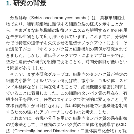
1.
研究の背景
分裂酵母（
Schizosaccharomyces pombe
）は、真核単細胞生
物であり、哺乳類細胞に類似する細胞分裂の様式を示すことか
ら、さまざまな細胞機能の制御メカニズムを解明するための有用
なモデル生物として広く用いられています。これまでに、分裂酵
母では特定の遺伝子を欠失させる遺伝子ノックアウトにより、そ
の遺伝子がコードするタンパク質と細胞機能の関係が研究されて
きました。しかし、遺伝子ノックアウトによるアプローチでは、
致死性遺伝子の研究が困難であることや、時間分解能が低いとい
う問題がありました。
そこで、まず本研究グループは、細胞内のタンパク質が特定の
細胞内小器官（オルガネラ：例えば核、微小管、ゴルジ体、スピ
ンドル極体など）に局在化することで、細胞機能を精密に制御し
ていることに着目しました。この細胞内タンパク質の局在を、有
機小分子を用いて、任意のタイミングで強制的に変えること（局
在移行誘導）が可能になれば、高い時間分解能で細胞機能を制御
するための強力なアプローチになるものと考えました。
これまでに、有機小分子を用いた細胞内タンパク質の局在制御
の従来法として、２種類のタンパク質の二量体化を誘導する
CID
法（
Chemically-Induced Dimerization
：二量体誘導化合物）が報