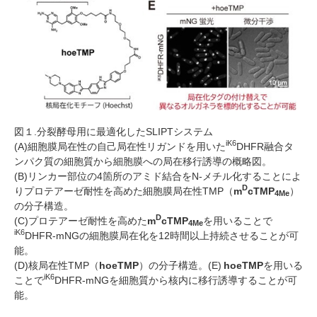
図１
.
分裂酵母用に最適化した
SLIPT
システム
iK6
(A)細胞膜局在性の自己局在性リガンドを用いた
DHFR
融合タ
ンパク質の細胞質から細胞膜への局在移行誘導の概略図。
(B)
リンカー部位の
4
箇所のアミド結合を
N-
メチル化することによ
D
りプロテアーゼ耐性を高めた細胞膜局在性
TMP
（
m
cTMP
）
4Me
の分子構造。
D
(C)
プロテアーゼ耐性を高めた
m
cTMP
を用いることで
4Me
iK6
DHFR-mNG
の細胞膜局在化を
12
時間以上持続させることが可
能。
(D)
核局在性
TMP
（
hoeTMP
）の分子構造。
(E)
hoeTMP
を用いる
iK6
ことで
DHFR-mNG
を細胞質から核内に移行誘導することが可
能。