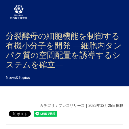
分裂酵母の細胞機能を制御する
大学案内
有機小分子を開発 ―細胞内タン
学部・大学院・センター
パク質の空間配置を誘導するシ
入試
ステムを確立―
学生生活
News&Topics
研究・産学官連携
社会連携
カテゴリ：プレスリリース｜2023年12月25日掲載
国際交流