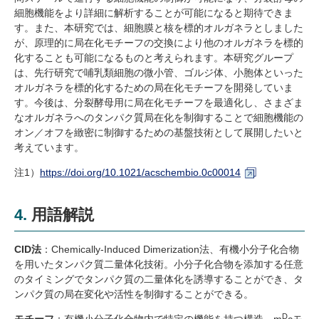
細胞機能をより詳細に解析することが可能になると期待できま
す。また、本研究では、細胞膜と核を標的オルガネラとしました
が、原理的に局在化モチーフの交換により他のオルガネラを標的
化することも可能になるものと考えられます。本研究グループ
は、先行研究で哺乳類細胞の微小管、ゴルジ体、小胞体といった
オルガネラを標的化するための局在化モチーフを開発していま
す。今後は、分裂酵母用に局在化モチーフを最適化し、さまざま
なオルガネラへのタンパク質局在化を制御することで細胞機能の
オン／オフを緻密に制御するための基盤技術として展開したいと
考えています。
注
1
）
https://doi.org/10.1021/acschembio.0c00014
4. 用語解説
CID
法
：
Chemically-Induced Dimerization
法、有機小分子化合物
を用いたタンパク質二量体化技術。小分子化合物を添加する任意
のタイミングでタンパク質の二量体化を誘導することができ、タ
ンパク質の局在変化や活性を制御することができる。
D