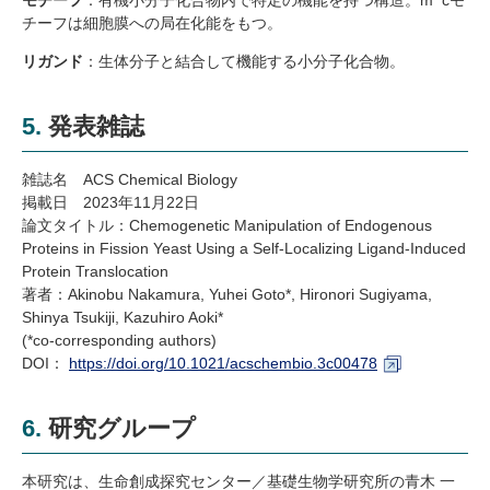
モチーフ
：有機小分子化合物内で特定の機能を持つ構造。m
cモ
チーフは細胞膜への局在化能をもつ。
リガンド
：生体分子と結合して機能する小分子化合物。
5. 発表雑誌
雑誌名 ACS Chemical Biology
掲載日
2023
年
11
月
22
日
論文タイトル：
Chemogenetic Manipulation of Endogenous
Proteins in Fission Yeast Using a Self-Localizing Ligand-Induced
Protein Translocation
著者：
Akinobu Nakamura, Yuhei Goto*, Hironori Sugiyama,
Shinya Tsukiji, Kazuhiro Aoki*
(*co-corresponding authors)
DOI：
https://doi.org/10.1021/acschembio.3c00478
6.
研究グループ
本研究は、生命創成探究センター／基礎生物学研究所の青木 一