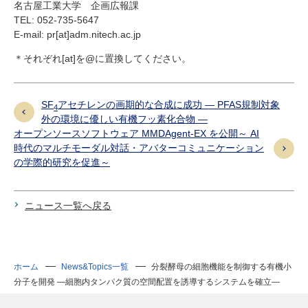
名古屋工業大学 企画広報課
TEL: 052-735-5647
E-mail: pr[at]adm.nitech.ac.jp
＊それぞれ[at]を@に置換してください。
SF
アセチレンの画期的な合成に成功 ― PFAS規制対象
4
外の環境に優しい有機フッ素化合物 ―
オープンソースソフトウェア MMDAgent-EX を公開～ AI
時代のマルチモーダル対話・アバターコミュニケーション
の学際的研究を促進～
ニュース一覧へ戻る
ホーム
News&Topics一覧
分裂酵母の細胞機能を制御する有機小
分子を開発 ―細胞内タンパク質の空間配置を誘導するシステムを確立―