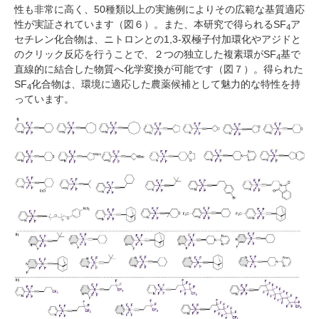
性も非常に高く、
50
種類以上の実施例によりその広範な基質適応
性が実証されています（図６）。また、本研究で得られる
SF
ア
4
セチレン化合物は、ニトロンとの
1,3-
双極子付加環化やアジドと
のクリック反応を行うことで、２つの独立した複素環が
SF
基で
4
直線的に結合した物質へ化学変換が可能です（図７）。得られた
SF
化合物は、環境に適応した農薬候補として魅力的な特性を持
4
っています。