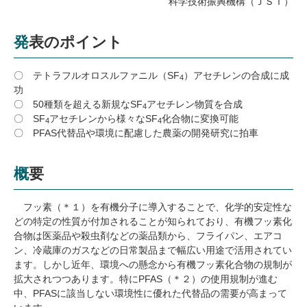
科学技術振興機構（ＪＳＴ）
研究・教員Navi
発表のポイント
受験生
在学生
卒業生
企業・研究者
地域・一般
〇 テトラフルオロスルファニル（
SF
）アセチレンの合成に成
4
功
寄附のお願い
〇 50種類を超える新規な
SF
アセチレン物質を合成
4
アクセス
キャンパスマップ
お問い合わせ
English
資料請求
〇 SF
アセチレンから様々な
SF
化合物に変換可能
4
4
〇 PFAS代替品や環境に配慮した農薬の開発研究に拍車
概要
フッ素（＊１）を有機分子に導入することで、化学的安定性な
どの特定の性質が付加されることが知られており、有機フッ素化
合物は医薬品や殺虫剤などの薬品類から、フライパン、エアコ
ン、冷蔵庫のガスなどの日常製品まで幅広い用途で活用されてい
ます。しかし近年、環境への懸念から有機フッ素化合物の規制が
拡大されつつあります。特に
PFAS
（＊２）の使用規制が進む
中、
PFAS
に該当しない環境性に優れた代替品の需要が高まって