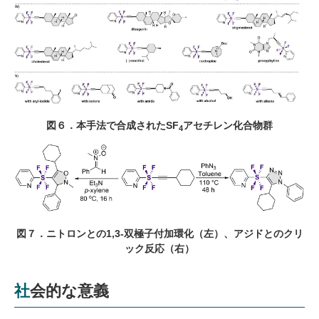
図６．本手法で合成された
SF
アセチレン化合物群
4
図７．ニトロンとの
1,3-
双極子付加環化（左）、アジドとのクリ
ック反応（右）
社会的な意義