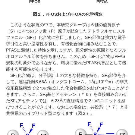
図１．
PFOS
および
PFOA
の化学構造
このような状況の中で、本研究グループは６価の硫黄原子
（
S
）に４つのフッ素（
F
）原子が結合したテトラフルオロスル
ファニル（
SF
）化合物に注目しました。
SF
部位は強力な電子
4
4
求引性と高い脂溶性を有し、有機化合物に組み込むことで、
PFAS
に類似した特性を示しますが、難分解性の原因となるフル
オロアルキル部位を持ちません。このため、
SF
化合物は
PFAS
4
規制の対象外でありながら、環境に優れた
PFAS
代替品として機
能する可能性があります。
SF
化合物は、分子設計上の大きな特徴を持ち、
SF
部位を介
4
4
して、連結距離
3.66
Å（オングストローム、
1
Åは
10⁻¹⁰m
）の非共
役系直線構造で２つの独立した化合物部位を結びつけることがで
きます。さらに、
SF
基とアセチレン（＊６）を直接組み合わせ
4
た
SF
アセチレンでは、
6.23
Åの直線構造で２つのユニットを結
4
びつけることができます。なおこの場合は、共役系（＊７）と非
共役系のハイブリッド型になります（図２）。