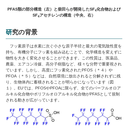
PFAS
類の部分構造（左）と柴田らが開発した
SF
化合物および
4
SF
アセチレンの構造（中央、右）
4
研究の背景
フッ素原子は水素に次ぐ小さな原子半径と最大の電気陰性度を
持ち、有機分子にフッ素を組み込むことで、化学構造を変えずに
物性を大きく変化させることができます。この性質は、医薬品、
農薬、エアコン冷媒、高分子樹脂など、様々な分野で重要視され
ています。しかし、高度にフッ素化された
PFOS
（＊４）や
PFOA
（＊５）などは、自然環境に放出されると分解されずに残
り、生物体内に蓄積されることが明らかになっています（図
１）。
EU
では、
PFOS
や
PFOA
に限らず、全てのパーフルオロア
ルキル化合物やポリフルオロアルキル化合物が
PFAS
として規制
される動きが広がっています。