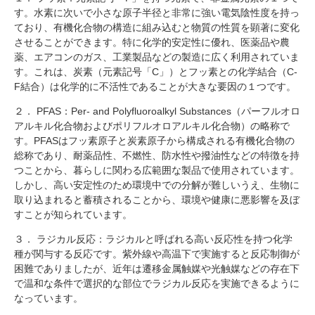
す。水素に次いで小さな原子半径と非常に強い電気陰性度を持っ
ており、有機化合物の構造に組み込むと物質の性質を顕著に変化
させることができます。特に化学的安定性に優れ、医薬品や農
薬、エアコンのガス、工業製品などの製造に広く利用されていま
す。これは、炭素（元素記号「C」）とフッ素との化学結合（C-
F結合）は化学的に不活性であることが大きな要因の１つです。
２． PFAS：Per- and Polyfluoroalkyl Substances（パーフルオロ
アルキル化合物およびポリフルオロアルキル化合物）の略称で
す。PFASはフッ素原子と炭素原子から構成される有機化合物の
総称であり、耐薬品性、不燃性、防水性や撥油性などの特徴を持
つことから、暮らしに関わる広範囲な製品で使用されています。
しかし、高い安定性のため環境中での分解が難しいうえ、生物に
取り込まれると蓄積されることから、環境や健康に悪影響を及ぼ
すことが知られています。
３． ラジカル反応：ラジカルと呼ばれる高い反応性を持つ化学
種が関与する反応です。紫外線や高温下で実施すると反応制御が
困難でありましたが、近年は遷移金属触媒や光触媒などの存在下
で温和な条件で選択的な部位でラジカル反応を実施できるように
なっています。