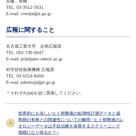
安藤 裕輔
TEL: 03-3512-3531
E-mail: crest[at]jst.go.jp
広報に関すること
名古屋工業大学 企画広報課
TEL: 052-735-5647
E-mail: pr[at]adm.nitech.ac.jp
科学技術振興機構 広報課
TEL: 03-5214-8404
E-mail: jstkoho[at]jst.go.jp
＊それぞれ[at]を@に置換してください。
世界的にも珍しいヒト卵胞液の粘弾性計測データと成
熟卵の有無との関連性についての解明 −ヒト卵胞液のレ
オロジーデータは不妊治療を改善するスクリーニング
指標になり得るか？−