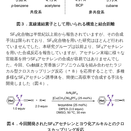
図３．直線連結素子として用いられる構造と結合距離
SF
化合物は半世紀以上前から報告されていますが、その合成
4
手法は限られており、
SF
化合物を用いた研究はほとんど行われ
4
ていませんでした。本研究グループは以前より、
SF
アセチレン
4
を用いた合成反応を報告していますが、アセチレン末端に様々な
官能基を持つ
SF
アセチレンの合成が容易ではありませんでし
4
た。今回、
Cu
触媒と芳香族ジアゾニウム塩を組み合わせたラジ
カル型クロスカップリング反応（＊８）を応用することで、多種
多様な
SF
アセチレン誘導体を、簡便に高収率で合成する手法を
4
開発しました（図４）。
図４．今回開発されたSF
アセチレンとヨウ化アルキルとのクロ
4
スカップリング反応