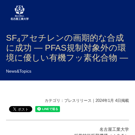
SF
アセチレンの画期的な合成
大学案内
4
に成功 ― PFAS規制対象外の環
学部・大学院・センター
境に優しい有機フッ素化合物 ―
入試
News&Topics
学生生活
研究・産学官連携
カテゴリ：プレスリリース｜2024年1月 4日掲載
社会連携
国際交流
名古屋工業大学