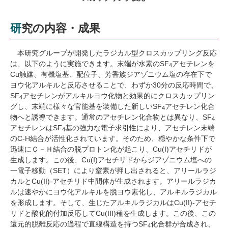
研究の内容・成果
本研究グループが開発したラジカル型クロスカップリング反応
は、以下のように実施できます。末端が水素の
SF
アセチレンを
4
Cu
触媒、有機塩基、配位子、芳香族ジアゾニウム塩の存在下で
ヨウ化アルキルと反応させることで、わずか
30
分の反応時間で、
SF
アセチレンがアルキルヨウ化物と効果的にクロスカップリン
4
グし、末端に様々な官能基を装備した新しい
SF
アセチレン化合
4
物へと誘導できます。通常のアセチレン化合物とは異なり、
SF
4
アセチレンは
SF
基の強力な電子求引性により、アセチレン末端
4
の
C-H
結合が活性化されています。そのため、穏やかな条件下で
迅速にＣ－Ｈ結合の脱プロトン化が起こり、
Cu(I)
アセチリドが
生成します。この後、
Cu(I)
アセチリドからジアゾニウム塩への
一電子移動（
SET
）により窒素が押し出されると、アリールラジ
カルと
Cu(II)-
アセチリド中間体が生成されます。アリールラジカ
ルは速やかにヨウ化アルキルを脱ヨウ素化し、アルキルラジカル
を形成します。そして、生じたアルキルラジカルは
Cu(II)-
アセチ
リドと酸化的付加反応して
Cu(III)
種を生成します。この後、この
還元的脱離反応の過程で直線構造を持つ
SF
化合群が合成され、
4