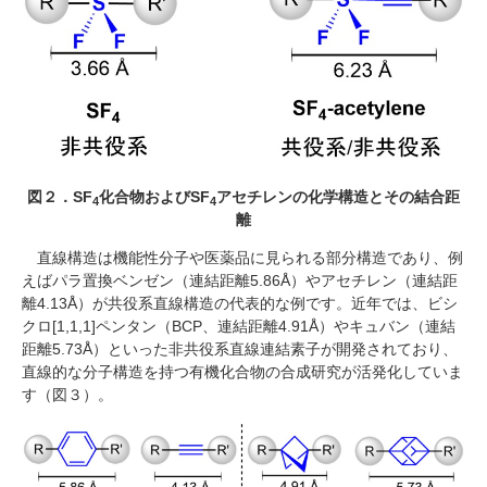
図２．
SF
化合物および
SF
アセチレンの化学構造とその結合距
4
4
離
直線構造は機能性分子や医薬品に見られる部分構造であり、例
えばパラ置換ベンゼン（連結距離
5.86
Å）やアセチレン（連結距
離
4.13
Å）が共役系直線構造の代表的な例です。近年では、ビシ
クロ
[1,1,1]
ペンタン（
BCP
、連結距離
4.91
Å）やキュバン（連結
距離
5.73
Å）といった非共役系直線連結素子が開発されており、
直線的な分子構造を持つ有機化合物の合成研究が活発化していま
す（図３）。