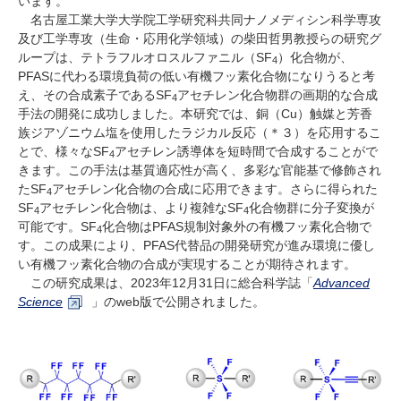
います。
名古屋工業大学大学院工学研究科共同ナノメディシン科学専攻
及び工学専攻（生命・応用化学領域）の柴田哲男教授らの研究グ
ループは、テトラフルオロスルファニル（
SF
）化合物が、
4
PFAS
に代わる環境負荷の低い有機フッ素化合物になりうると考
え、その合成素子である
SF
アセチレン化合物群の画期的な合成
4
手法の開発に成功しました。本研究では、銅（
Cu
）触媒と芳香
族ジアゾニウム塩を使用したラジカル反応（＊３）を応用するこ
とで、様々な
SF
アセチレン誘導体を短時間で合成することがで
4
きます。この手法は基質適応性が高く、多彩な官能基で修飾され
た
SF
アセチレン化合物の合成に応用できます。さらに得られた
4
SF
アセチレン化合物は、より複雑なSF
化合物群に分子変換が
4
4
可能です。
SF
化合物は
PFAS
規制対象外の有機フッ素化合物で
4
す。この成果により、
PFAS
代替品の開発研究が進み環境に優し
い有機フッ素化合物の合成が実現することが期待されます。
この研究成果は、2023年12月31日に総合科学誌「
Advanced
Science
」の
web
版で公開されました。