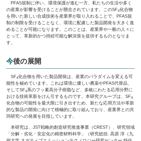
PFAS規制に伴い、環境保護が進む一方、私たちの生活や多く
の産業が影響を受けることが懸念されています。この
SF
化合物
4
を用いた新しい合成技術を産業界が取り入れることで、
PFAS
規
制の制限を受けることなく、環境に配慮した製品開発を大きく進
めることが可能になります。このことは、産業界や一般の人々に
とって、革新的かつ持続可能な解決策を提供するものとなりま
す。
今後の展開
SF
化合物を用いた製品開発は、産業のパラダイムを変える可
4
能性を秘めています。これは環境に優しい農薬や
PFAS
代替品、
そして
SF
系のフッ素高分子樹脂など、多岐にわたる応用分野に
4
おける技術革新をけん引するものです。本研究グループは、
SF
4
化合物の可能性を最大限に引き出すため、新たな応用方法や革新
的な製品の開発に向けて積極的に取り組んでおり、産業界との共
同研究への発展を目指しています。
本研究は、
JST
戦略的創造研究推進事業（
CREST
）、研究領域
「分解・劣化・安定化の精密材料科学」（研究総括
:
高原 淳（九
州大学 ネガティブエミッションテクノロジー研究センター 特任