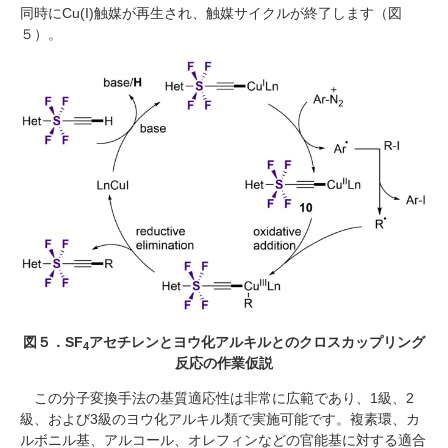
同時に
Cu(I)
触媒が再生され、触媒サイクルが終了します（図
５）。
図５．SF
アセチレンとヨウ化アルキルとのクロスカップリング
4
反応の作業仮説
この分子変換手法の基質適応性は非常に広範であり、
1
級、
2
級、および
3
級のヨウ化アルキル類で実施可能です。複素環、カ
ルボニル基、アルコール、オレフィンなどの官能基に対する適合