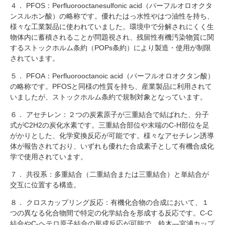
４． PFOS：Perfluorooctanesulfonic acid（パーフルオロオクタ
ンスルホン酸）の略称です。優れたはっ水性やはつ油性を持ち、
様々な工業製品に使われていました。環境中で分解されにくく生
物体内に蓄積されることが問題視され、残留性有機汚染物質に関
するストックホルム条約（POPs条約）により製造・使用が制限
されています。
５． PFOA：Perfluorooctanoic acid（パーフルオロオクタン酸）
の略称です。PFOSと同様の性質を持ち、産業製品に利用されて
いましたが、ストックホルム条約で規制対象となっています。
６． アセチレン：２つの炭素原子が三重結合で結ばれた、分子
式がC2H2の炭化水素です。三重結合部位や末端のC-H部位を足
がかりとした、化学変換反応が可能です。様々なアセチレン誘導
体が報告されており、いずれも優れた合成素子として有機合成化
学で使用されています。
７． 共役系：多重結合（二重結合または三重結合）と単結合が
交互に位置する構造。
８． クロスカップリング反応：有機化合物の合成において、１
つの異なる化合物間で特定の化学結合を形成する反応です。C-C
結合やC-ヘテロ原子結合の形成反応が可能で、鈴木―宮浦カップ