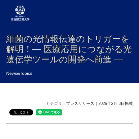
細菌の光情報伝達のトリガーを
大学案内
解明！― 医療応用につながる光
学部・大学院・センター
遺伝学ツールの開発へ前進 ―
入試
News&Topics
学生生活
研究・産学官連携
カテゴリ：プレスリリース｜2026年2月 3日掲載
社会連携
国際交流