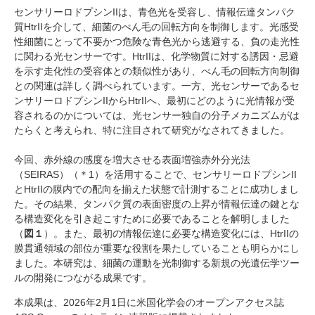
センサリーロドプシンIIは、青色光を受容し、情報伝達タンパク
質HtrIIを介して、細菌のべん毛の回転方向を制御します。光感受
性細菌にとって不要かつ危険な青色光から逃避する、負の走光性
に関わる光センサーです。HtrIIは、化学物質に対する誘因・忌避
を示す走化性の受容体との類似性があり、べん毛の回転方向制御
との関連は詳しく調べられています。一方、光センサーであるセ
ンサリーロドプシンIIからHtrIIへ、最初にどのように光情報が受
容されるのかについては、光センサー独自の分子メカニズムがは
たらくと考えられ、特に注目されて研究がなされてきました。
今回、赤外線の感度を増大させる表面増強赤外分光法
（SEIRAS）（＊1）を活用することで、センサリーロドプシンII
とHtrIIの膜内での配向を揃えた状態で計測することに成功しまし
た。その結果、タンパク質の表面密度の上昇が情報伝達の鍵とな
る構造変化を引き起こすために必要であることを解明しました
（
図１
）。また、最初の情報伝達に必要な構造変化には、HtrIIの
膜貫通領域の部位が重要な役割を果たしていることも明らかにし
ました。本研究は、細菌の運動を光制御する新規の光遺伝学ツー
ルの開発につながる成果です。
本成果は、2026年2月1日に米国化学会のオープンアクセス誌