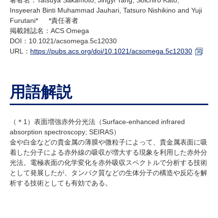
Insyeerah Binti Muhammad Jauhari, Tatsuro Nishikino and Yuji
Furutani* *責任著者
掲載雑誌名：ACS Omega
DOI：10.1021/acsomega.5c12030
URL：
https://pubs.acs.org/doi/10.1021/acsomega.5c12030
用語解説
（＊1）表面増強赤外分光法（Surface-enhanced infrared
absorption spectroscopy; SEIRAS）
金や白金などの貴金属の薄膜や微粒子によって、貴金属表面に吸
着した分子による赤外線の吸収が増大する現象を利用した赤外分
光法。電極表面の化学変化を赤外吸収スペクトルで分析する技術
として発展したが、タンパク質などの生体分子の構造や反応を解
析する技術としても有効である。