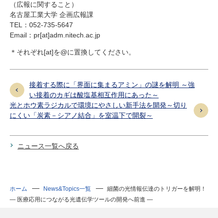
（広報に関すること）
名古屋工業大学 企画広報課
TEL：052-735-5647
Email：pr
[at]
adm.nitech.ac.jp
＊それぞれ[at]を@に置換してください。
接着する際に「界面に集まるアミン」の謎を解明 ～強
い接着のカギは酸塩基相互作用にあった～
光とホウ素ラジカルで環境にやさしい新手法を開発～切り
にくい「炭素－シアノ結合」を室温下で開裂～
ニュース一覧へ戻る
ホーム
News&Topics一覧
細菌の光情報伝達のトリガーを解明！
― 医療応用につながる光遺伝学ツールの開発へ前進 ―