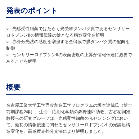
研究・教員Navi
発表のポイント
受験生
在学生
卒業生
○ 光感受性細菌ではたらく光受容タンパク質であるセンサリー
企業・研究者
地域・一般
ロドプシンIIの情報伝達の鍵となる構造変化を解明
○ 赤外分光法の感度を増強する金薄膜で膜タンパク質の配向を
寄附のお願い
制御
アクセス
キャンパスマップ
お問い合わせ
English
資料請求
○ センサリーロドプシンIIの表面密度の上昇が情報伝達に必要で
あることを解明
概要
名古屋工業大学工学専攻創造工学プログラムの坂本達哉氏（博士
前期課程2年）、生命・応用化学類の錦野達郎助教、古谷祐詞准
教授らの研究グループは、光感受性細菌の光センシングにおい
て、最初の情報伝達に関わるセンサリーロドプシンIIの光誘起構
造変化を、高感度赤外分光法により解明しました。