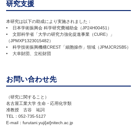
研究支援
本研究は以下の助成により実施されました：
• 日本学術振興会 科学研究費補助金（JP24H00451）
• 文部科学省「大学の研究力強化促進事業（CURE）」
（JPMXP1323015482）
• 科学技術振興機構CREST「細胞操作」領域（JPMJCR25B5）
• 大幸財団、立松財団
お問い合わせ先
（研究に関すること）
名古屋工業大学 生命・応用化学類
准教授 古谷 祐詞
TEL：052-735-5127
E-mail：furutani.yuji
[at]
nitech.ac.jp