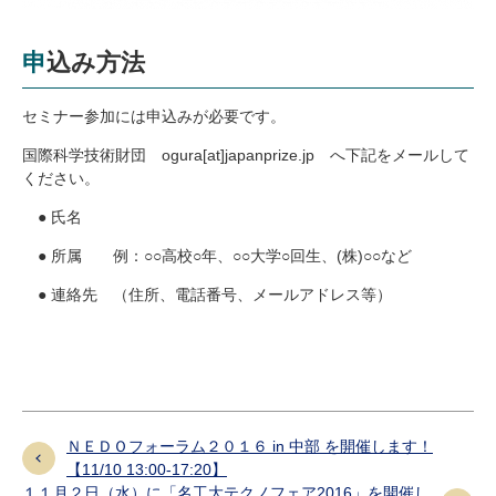
申込み方法
セミナー参加には申込みが必要です。
国際科学技術財団
ogura[at]japanprize.jp へ下記をメールして
ください。
● 氏名
● 所属 例：○○高校○年、○○大学○回生、(株)○○など
● 連絡先 （住所、電話番号、メールアドレス等）
ＮＥＤＯフォーラム２０１６ in 中部 を開催します！
【11/10 13:00-17:20】
１１月２日（水）に「名工大テクノフェア2016」を開催し