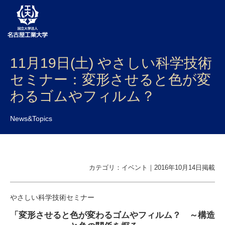
11月19日(土) やさしい科学技術
大学案内
セミナー：変形させると色が変
学部・大学院・センター
わるゴムやフィルム？
入試
News&Topics
学生生活
研究・産学官連携
カテゴリ：イベント｜2016年10月14日掲載
社会連携
国際交流
やさしい科学技術セミナー
「
変形させると色が変わるゴムやフィルム？ ～構造