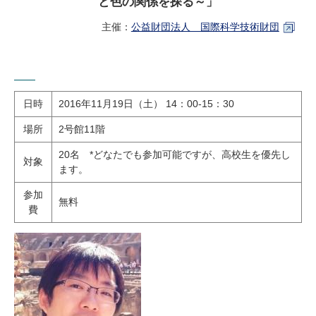
と色の関係を探る～
」
研究・教員Navi
主催：
公益財団法人 国際科学技術財団
受験生
在学生
卒業生
企業・研究者
地域・一般
寄附のお願い
日時
2016年11月19日（土） 14：00-15：30
アクセス
キャンパスマップ
お問い合わせ
English
資料請求
場所
2号館11階
20名 *どなたでも参加可能ですが、
高校生を優先し
対象
ます。
参加
無料
費