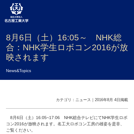
8月6日（土）16:05～ NHK総
大学案内
合：NHK学生ロボコン2016が放
学部・大学院・センター
映されます
入試
News&Topics
学生生活
研究・産学官連携
カテゴリ：ニュース｜2016年8月 4日掲載
社会連携
国際交流
8
月
6
日（土）
16:05~17:06
NHK
総合テレビにて
NHK
学生ロボ
コン
2016
が放映されます。名工大ロボコン工房の雄姿を是非、
ご覧ください。