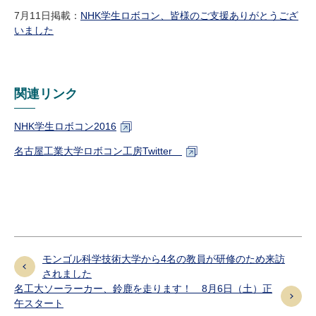
研究・教員Navi
7
月
11
日掲載：
NHK
学生ロボコン、皆様のご支援ありがとうござ
いました
受験生
在学生
卒業生
企業・研究者
地域・一般
関連リンク
寄附のお願い
アクセス
キャンパスマップ
お問い合わせ
English
資料請求
NHK
学生ロボコン
2016
名古屋工業大学ロボコン工房
Twitter
モンゴル科学技術大学から4名の教員が研修のため来訪
されました
名工大ソーラーカー、鈴鹿を走ります！ 8月6日（土）正
午スタート