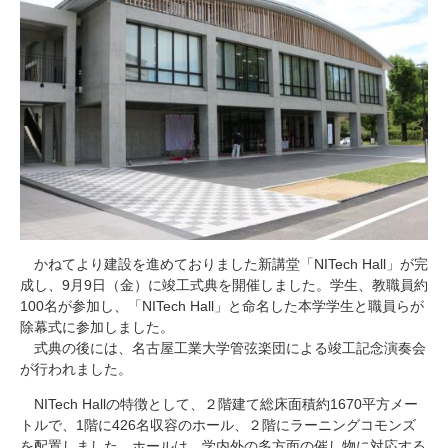
研究・教員Navi
受験生
在学生
卒業生
企業・研究者
地域・一般
寄附のお願い
アクセス
キャンパスマップ
お問い合わせ
English
資料請求
かねてより建設を進めておりました新講堂「
NITech Hall
」が完
成し、9月9日（金）に
竣工式典を開催しました。
学生、教職員約
100名が参加し、「
NITech Hall
」と命名した本学学生と職員らが
除幕式に参加しました。
式典の後には、名古屋工業大学管弦楽団による竣工記念演奏会
が行われました。
NITech Hall
の特徴として、２階建て総床面積約
1670
平方メー
トルで、
1
階に
426
名収容のホール、２階にラーニングコモンズ
を配置しました。ホールは、学内外の多方面の催し物に対応する