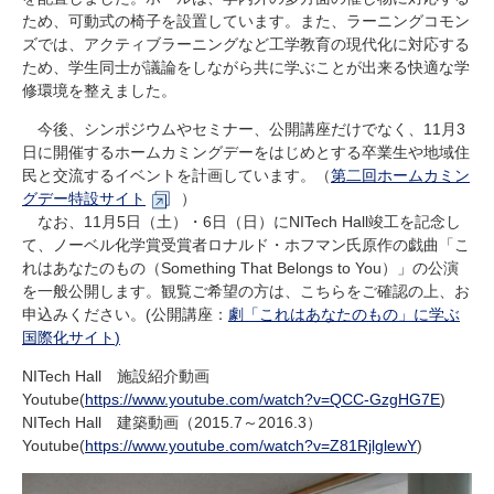
ため、可動式の椅子を設置しています。また、ラーニングコモン
ズでは、アクティブラーニングなど工学教育の現代化に対応する
ため、学生同士が議論をしながら共に学ぶことが出来る快適な学
修環境を整えました。
今後、シンポジウムやセミナー、公開講座だけでなく、
11
月
3
日に開催するホームカミングデーをはじめとする卒業生や地域住
民と交流するイベントを計画しています。（
第二回ホームカミン
グデー特設サイト
）
なお、
11
月
5
日（土）・
6
日（日）に
NITech Hall
竣工を記念し
て、ノーベル化学賞受賞者ロナルド・ホフマン氏原作の戯曲「こ
れはあなたのもの（
Something That Belongs to You
）」の公演
を一般公開します。観覧ご希望の方は、こちらをご確認の上、お
申込みください。
(
公開講座：
劇「これはあなたのもの」に学ぶ
国際化サイト
)
NITech Hall 施設紹介動画
Youtube(
https://www.youtube.com/watch?v=QCC-GzgHG7E
)
NITech Hall 建築動画（2015.7～2016.3）
Youtube(
https://www.youtube.com/watch?v=Z81RjlglewY
)