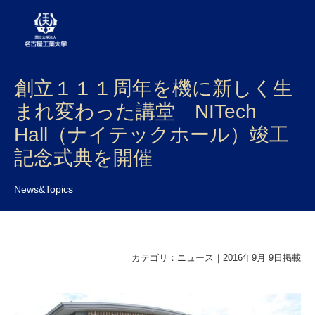
創立１１１周年を機に新しく生
大学案内
まれ変わった講堂 NITech
学部・大学院・センター
Hall（ナイテックホール）竣工
入試
記念式典を開催
学生生活
News&Topics
研究・産学官連携
社会連携
カテゴリ：ニュース｜2016年9月 9日掲載
国際交流