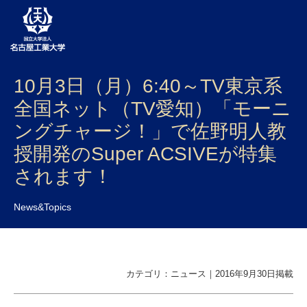
10月3日（月）6:40～TV東京系
大学案内
全国ネット（TV愛知）「モーニ
学部・大学院・センター
ングチャージ！」で佐野明人教
入試
授開発のSuper ACSIVEが特集
されます！
学生生活
研究・産学官連携
News&Topics
社会連携
国際交流
カテゴリ：ニュース｜2016年9月30日掲載