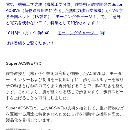
研究・教員Navi
電気・機械工学専攻（機械工学分野）佐野明人教授開発の
Super
ACSIVE
（荷物運搬用途に特化した無動力歩行支援機）が
TV
東京
系全国ネット（
TV
愛知）「モーニングチャージ！」で、「意外
と電気を使わないモノ」特集として紹介されます！
受験生
在学生
卒業生
企業・研究者
地域・一般
10
月
3
日（月）午前
6:40
－
モーニングチャージ！
寄附のお願い
ぜひ番組をご覧ください！
アクセス
キャンパスマップ
お問い合わせ
English
資料請求
Super ACSIVEとは
佐野教授と（株）今仙技術研究所が開発した
ACSIVE
は、モータ
ー、センサーおよび制御を一切用いずに、歩くエネルギーを振り
子の動きとばねの力でうまく再分配することで、脚の動きを整え
ます。これにより、脚が軽くなる感じで歩きやすく、歩行スピー
ドを上げることを可能にしました。
Super ACSIVE
は、この
ACSIVE
の技術を核として、重い荷物など
を運搬する用途に特化させるために歩行を補助する機能を高め、
製品化を目指しています。