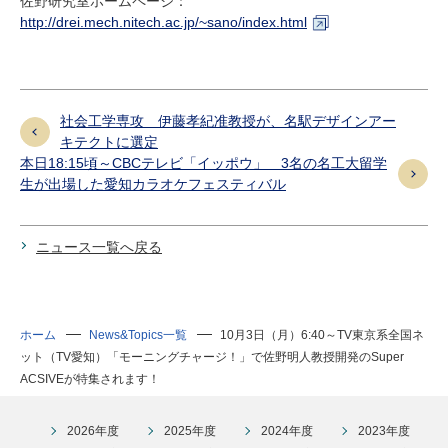
佐野研究室ホームページ：
http://drei.mech.nitech.ac.jp/~sano/index.html
社会工学専攻 伊藤孝紀准教授が、名駅デザインアー
キテクトに選定
本日18:15頃～CBCテレビ「イッポウ」 3名の名工大留学
生が出場した愛知カラオケフェスティバル
ニュース一覧へ戻る
ホーム
News&Topics一覧
10月3日（月）6:40～TV東京系全国ネ
ット（TV愛知）「モーニングチャージ！」で佐野明人教授開発のSuper
ACSIVEが特集されます！
2026年度
2025年度
2024年度
2023年度