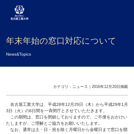
大学案内
年末年始の窓口対応について
学部・大学院・センター
News&Topics
入試
学生生活
カテゴリ：ニュース｜2016年12月20日掲載
研究・産学官連携
社会連携
名古屋工業大学は、平成28年12月29日（木）から平成29年1月
3日（火）の6日間を一斉閉庁とさせていただきます。
国際交流
この期間は、窓口を閉鎖しておりますので、ご不便をおかけい
たしますが、ご理解とご協力をお願いいたします。
なお、通常は土・日・祝を除く月曜日から金曜日まで窓口を開