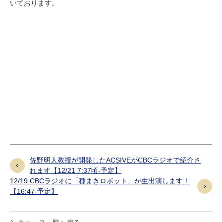
いております。
研究・教員Navi
受験生
在学生
卒業生
企業・研究者
地域・一般
寄附のお願い
アクセス
キャンパスマップ
お問い合わせ
English
資料請求
佐野明人教授が開発したACSIVEがCBCラジオで紹介さ
れます【12/21 7:37頃-予定】
12/19 CBCラジオに「種まきロボット」が生出演します！
【16:47-予定】