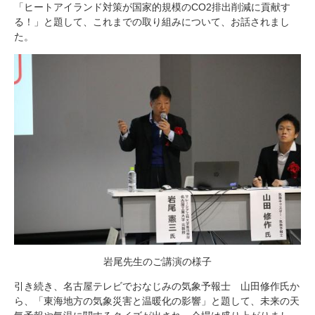
「ヒートアイランド対策が国家的規模のCO2排出削減に貢献す
研究・教員Navi
る！」と題して、これまでの取り組みについて、お話されまし
た。
受験生
在学生
卒業生
企業・研究者
地域・一般
寄附のお願い
アクセス
キャンパスマップ
お問い合わせ
English
資料請求
岩尾先生のご講演の様子
引き続き、名古屋テレビでおなじみの気象予報士 山田修作氏か
ら、「東海地方の気象災害と温暖化の影響」と題して、未来の天