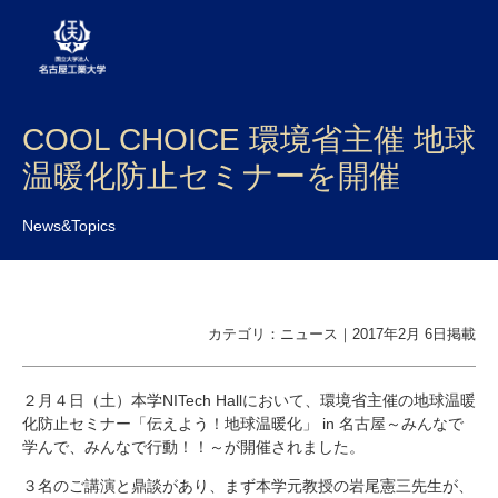
COOL CHOICE 環境省主催 地球
大学案内
温暖化防止セミナーを開催
学部・大学院・センター
News&Topics
入試
学生生活
研究・産学官連携
カテゴリ：ニュース｜2017年2月 6日掲載
社会連携
２月４日（土）本学NITech Hallにおいて、環境省主催の地球温暖
化防止セミナー「伝えよう！地球温暖化」 in 名古屋～みんなで
国際交流
学んで、みんなで行動！！～が開催されました。
３名のご講演と鼎談があり、まず本学元教授の岩尾憲三先生が、