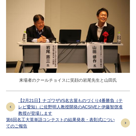
来場者のクールチョイスに笑顔の岩尾先生と山田氏
【2月21日】ナゴワザVS名古屋ものづくり4番勝負（テ
レビ愛知）に佐野明人教授開発のACSIVEと伊藤智啓准
教授が登場します
第6回名工大英単語コンテストの結果発表・表彰式につい
てのご報告