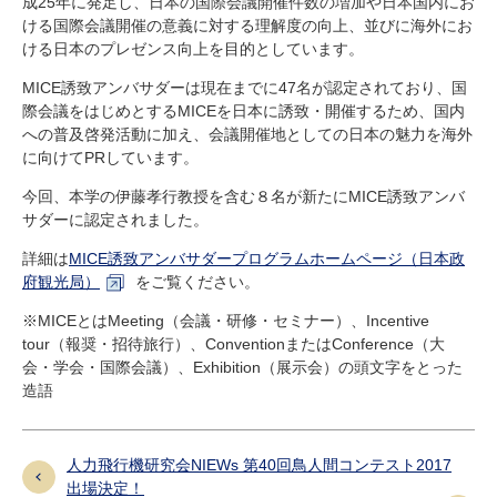
成25年に発足し、日本の国際会議開催件数の増加や日本国内にお
研究・教員Navi
ける国際会議開催の意義に対する理解度の向上、並びに海外にお
ける日本のプレゼンス向上を目的としています。
MICE誘致アンバサダーは現在までに47名が認定されており、国
受験生
在学生
卒業生
際会議をはじめとするMICEを日本に誘致・開催するため、国内
企業・研究者
地域・一般
への普及啓発活動に加え、会議開催地としての日本の魅力を海外
寄附のお願い
に向けてPRしています。
アクセス
キャンパスマップ
お問い合わせ
English
資料請求
今回、本学の伊藤孝行教授を含む８名が新たにMICE誘致アンバ
サダーに認定されました。
詳細は
MICE誘致アンバサダープログラムホームページ（日本政
府観光局）
をご覧ください。
※MICEとはMeeting（会議・研修・セミナー）、Incentive
tour（報奨・招待旅行）、ConventionまたはConference（大
会・学会・国際会議）、Exhibition（展示会）の頭文字をとった
造語
人力飛行機研究会NIEWs 第40回鳥人間コンテスト2017
出場決定！