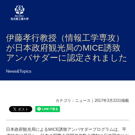
伊藤孝行教授（情報工学専攻）
大学案内
が日本政府観光局のMICE誘致
学部・大学院・センター
アンバサダーに認定されました
入試
News&Topics
学生生活
研究・産学官連携
カテゴリ：ニュース｜2017年3月22日掲載
社会連携
国際交流
日本政府観光局によるMICE誘致アンバサダープログラムは、平