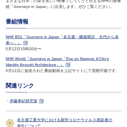
まざまな日本」の姿を美しい映像でじっくりと伝えるNHKの旅番
研究・教員Navi
組『Journeys in Japan』に出演します
。ぜひご覧ください。
番組情報
受験生
在学生
卒業生
企業・研究者
地域・一般
NHK BS1『Journeys in Japan
「名古屋・建築探訪 古代から未
寄附のお願い
来へ」』
アクセス
キャンパスマップ
お問い合わせ
English
資料請求
5月12日15時20分〜
NHK World『Journeys in Japan
Eye on Nagoya: A City's
「
Identity through Architecture
」』
5月11日に放送された番組動画を上記サイトにて視聴可能です。
関連リンク
・
伊藤孝紀研究室
名古屋工業大学における新型コロナウイルス感染者の
発生について