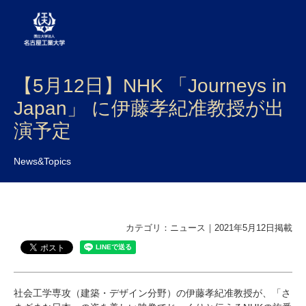
【5月12日】NHK 「Journeys in
大学案内
Japan」 に伊藤孝紀准教授が出
学部・大学院・センター
演予定
入試
News&Topics
学生生活
研究・産学官連携
カテゴリ：ニュース｜2021年5月12日掲載
社会連携
国際交流
社会工学専攻（建築・デザイン分野）の伊藤孝紀准教授が、
「さ