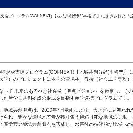
成支援プログラム(COI-NEXT)【地域共創分野(本格型)】に採択され
の場形成支援プログラム(COI-NEXT)【地域共創分野(本格型
大学）のプロジェクトに本学の萱場祐一教授（社会工学専攻）
なって 未来のあるべき社会像（拠点ビジョン）を策定し、そ
した産学官共創拠点の形成を目指す産学連携プログラムです。
地域共創拠点は、2020年7月豪雨により、大水害に見舞われ
けられ、豊かな環境と若者が残り集う持続可能な地域の実現」
で産学官の地域共創拠点を形成し、水害後の持続的な地域への