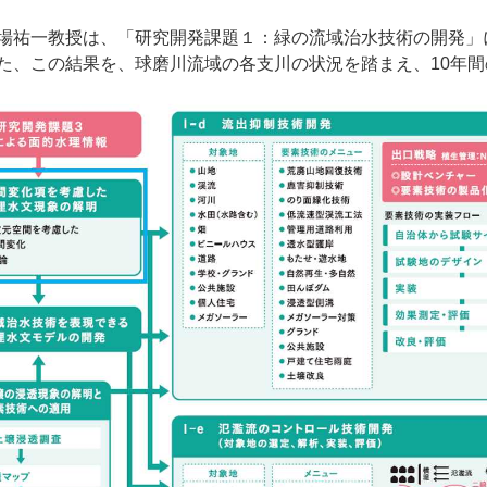
場祐一教授は、「研究開発課題１：緑の流域治水技術の開発」
た、この結果を、球磨川流域の各支川の状況を踏まえ、10年