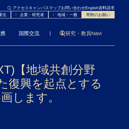
アクセス
キャンパスマップ
お問い合わせ
English
資料請求
業生
企業・研究者
地域・一般
寄附のお願い
連携
国際交流
研究・教員Navi
XT)【地域共創分野
した復興を起点とする
参画します。