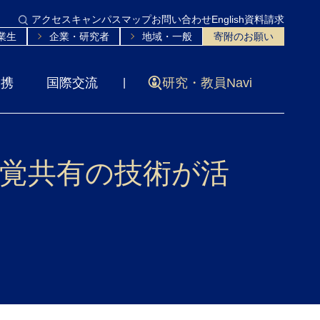
アクセス
キャンパスマップ
お問い合わせ
English
資料請求
業生
企業・研究者
地域・一般
寄附のお願い
連携
国際交流
研究・教員Navi
覚共有の技術が活