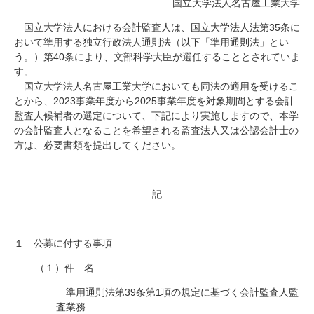
国立大学法人名古屋工業大学
研究・教員Navi
国立大学法人における会計監査人は、国立大学法人法第35条に
おいて準用する独立行政法人通則法（以下「準用通則法」とい
う。）第40条により、文部科学大臣が選任することとされていま
受験生
在学生
卒業生
す。
企業・研究者
地域・一般
国立大学法人名古屋工業大学においても同法の適用を受けるこ
寄附のお願い
とから、2023事業年度から2025事業年度を対象期間とする会計
アクセス
キャンパスマップ
お問い合わせ
English
資料請求
監査人候補者の選定について、下記により実施しますので、本学
の会計監査人となることを希望される監査法人又は公認会計士の
方は、必要書類を提出してください。
記
１ 公募に付する事項
（１）件 名
準用通則法第39条第1項の規定に基づく会計監査人監
査業務