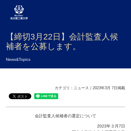
【締切3月22日】会計監査人候
大学案内
補者を公募します。
学部・大学院・センター
News&Topics
入試
学生生活
研究・産学官連携
カテゴリ：ニュース｜2023年3月 7日掲載
社会連携
国際交流
会計監査人候補者の選定について
2023年３月7日