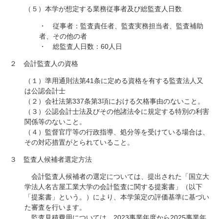
（５）本学が想定する業務従事者及び総監査人日数
・ 従事者：監査責任者、監査実務担当者、監査補助
者、その他の者
・ 総監査人日数：60人日
２ 会計監査人の資格
（１）準用通則法第41条に定める資格を有する監査法人又
は公認会計士
（２）会社法第337条第3項における欠格事由のないこと。
（３）公認会計士法及びその他諸法令に規定する特別の利害
関係等のないこと。
（４）監督官庁等の行政指導、処分等を受けている場合は、
その対応措置がとられていること。
３ 監査人候補者選定方法
会計監査人候補者の選定については、提出された「国立大
学法人名古屋工業大学の会計監査に関する提案書」（以下
「提案書」という。）により、本学策定の評価基準に基づい
た審査を行います。
監査見積費用については、2023事業年度から2025事業年