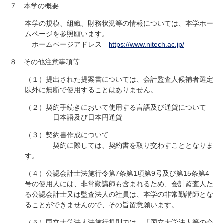
７ 本学の概要
本学の規模、組織、財務状況等の情報については、本学ホー
ムページを参照願います。
ホームページアドレス
https://www.nitech.ac.jp/
８ その他注意事項等
（１）提出された提案書については、会計監査人候補者選定
以外に無断で使用することはありません。
（２）契約手続きにおいて使用する言語及び通貨について
日本語及び日本円通貨
（３）契約書作成について
契約に際しては、契約書を取り交わすこととなりま
す。
（４）公認会計士法施行令第7条第1項第9号及び第15条第4
号の使用人には、非常勤講師も含まれるため、会計監査人た
る公認会計士又は監査法人の社員は、本学の非常勤講師とな
ることができませんので、その旨留意願います。
（５）国立大学法人法施行規則では、「国立大学法人等の会