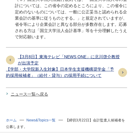
計については、この省令の定めるところにより、この省令に
定めのないものについては、一般に公正妥当と認められる企
業会計の基準に従うものとする。」と規定されていますが、
省令等により企業会計と異なる部分が多数存在します。応募
される方は「国立大学法人会計基準」等を十分理解したうえ
で対応願います。
【3月8日】東海テレビ「NEWS ONE」に北川啓介教授
が出演予定
【学部・大学院新入生対象】日本学生支援機構奨学金「予
約採用候補者」（給付・貸与）の採用手続について
ニュース一覧へ戻る
ホーム
News&Topics一覧
【締切3月22日】会計監査人候補者を
公募します。