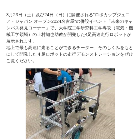
研究・教員Navi
3月23日（土）及び24日（日）に開催される"ロボカップジュニ
ア・ジャパン オープン2024名古屋"の併設イベント「未来のキャ
受験生
在学生
卒業生
ンパス発見コーナー」で、大学院工学研究科工学専攻（電気・機
企業・研究者
地域・一般
械工学領域）の上村知也助教が開発した4足高速走行ロボットが
展示されます。
寄附のお願い
地上で最も高速に走ることができるチーター、そのしくみをもと
アクセス
キャンパスマップ
お問い合わせ
English
資料請求
にして開発した４足ロボットの走行デモンストレーションをぜひ
ご覧ください。