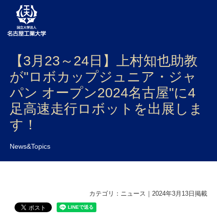
【3月23～24日】上村知也助教
大学案内
が"ロボカップジュニア・ジャ
学部・大学院・センター
パン オープン2024名古屋"に4
入試
足高速走行ロボットを出展しま
す！
学生生活
研究・産学官連携
News&Topics
社会連携
国際交流
カテゴリ：ニュース｜2024年3月13日掲載