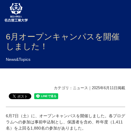
6月オープンキャンパスを開催
大学案内
しました！
学部・大学院・センター
News&Topics
入試
学生生活
研究・産学官連携
カテゴリ：ニュース｜2025年6月11日掲載
社会連携
国際交流
6月7日（土）に、オープンキャンパスを開催しました。各プログ
ラムへの参加は事前申込制とし、保護者を含め、昨年度（1,411
名）を上回る1,880名の参加がありました。