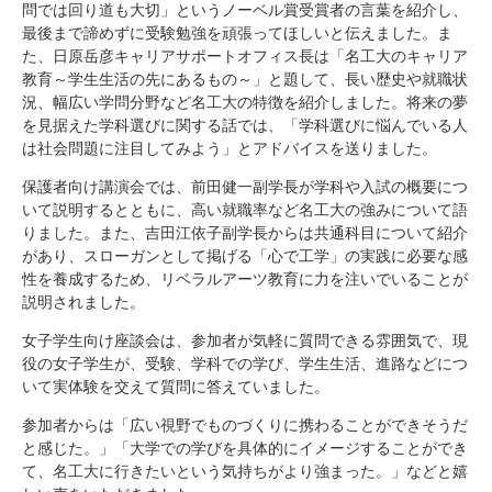
問では回り道も大切」というノーベル賞受賞者の言葉を紹介し、
最後まで諦めずに受験勉強を頑張ってほしいと伝えました。ま
た、日原岳彦キャリアサポートオフィス長は「名工大のキャリア
教育～学生生活の先にあるもの～」と題して、長い歴史や就職状
況、幅広い学問分野など名工大の特徴を紹介しました。将来の夢
を見据えた学科選びに関する話では、「学科選びに悩んでいる人
は社会問題に注目してみよう」とアドバイスを送りました。
保護者向け講演会では、前田健一副学長が学科や入試の概要につ
いて説明するとともに、高い就職率など名工大の強みについて語
りました。また、吉田江依子副学長からは共通科目について紹介
があり、スローガンとして掲げる「心で工学」の実践に必要な感
性を養成するため、リベラルアーツ教育に力を注いでいることが
説明されました。
女子学生向け座談会は、参加者が気軽に質問できる雰囲気で、現
役の女子学生が、受験、学科での学び、学生生活、進路などにつ
いて実体験を交えて質問に答えていました。
参加者からは「広い視野でものづくりに携わることができそうだ
と感じた。」「大学での学びを具体的にイメージすることができ
て、名工大に行きたいという気持ちがより強まった。」などと嬉