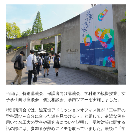
研究・教員Navi
受験生
在学生
卒業生
企業・研究者
地域・一般
寄附のお願い
アクセス
キャンパスマップ
お問い合わせ
English
資料請求
当日は、特別講演会、保護者向け講演会、学科別の模擬授業、女
子学生向け座談会、個別相談会、学内ツアーを実施しました。
特別講演会では、迫克也アドミッションオフィス長が「工学部の
学科選び～自分に合った道を見つける～」と題して、身近な例を
用いて名工大の学科や研究者について説明し、受験対策に関する
話の際には、参加者が熱心にメモを取っていました。最後に「学