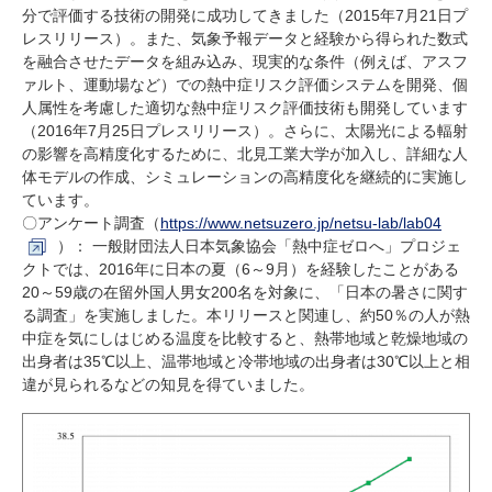
分で評価する技術の開発に成功してきました（2015年7月21日プ
レスリリース）。また、気象予報データと経験から得られた数式
を融合させたデータを組み込み、現実的な条件（例えば、アスフ
ァルト、運動場など）での熱中症リスク評価システムを開発、個
人属性を考慮した適切な熱中症リスク評価技術も開発しています
（2016年7月25日プレスリリース）。さらに、太陽光による輻射
の影響を高精度化するために、北見工業大学が加入し、詳細な人
体モデルの作成、シミュレーションの高精度化を継続的に実施し
ています。
〇アンケート調査（
https://www.netsuzero.jp/netsu-lab/lab04
）： 一般財団法人日本気象協会「熱中症ゼロへ」プロジェ
クトでは、2016年に日本の夏（6～9月）を経験したことがある
20～59歳の在留外国人男女200名を対象に、「日本の暑さに関す
る調査」を実施しました。本リリースと関連し、約50％の人が熱
中症を気にしはじめる温度を比較すると、熱帯地域と乾燥地域の
出身者は35℃以上、温帯地域と冷帯地域の出身者は30℃以上と相
違が見られるなどの知見を得ていました。