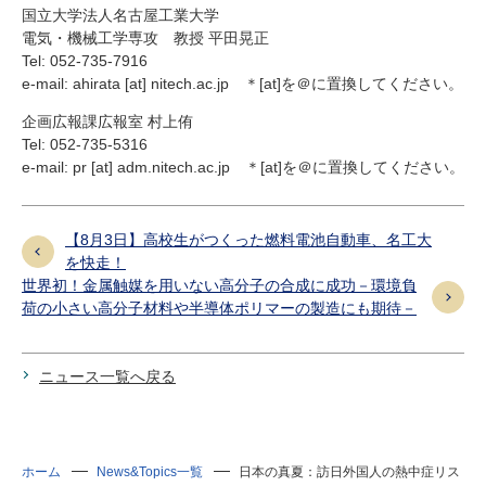
国立大学法人名古屋工業大学
電気・機械工学専攻 教授 平田晃正
Tel: 052-735-7916
e-mail: ahirata [at] nitech.ac.jp ＊[at]を＠に置換してください。
企画広報課広報室 村上侑
Tel: 052-735-5316
e-mail: pr [at] adm.nitech.ac.jp ＊[at]を＠に置換してください。
【8月3日】高校生がつくった燃料電池自動車、名工大
を快走！
世界初！金属触媒を用いない高分子の合成に成功－環境負
荷の小さい高分子材料や半導体ポリマーの製造にも期待－
ニュース一覧へ戻る
ホーム
News&Topics一覧
日本の真夏：訪日外国人の熱中症リス