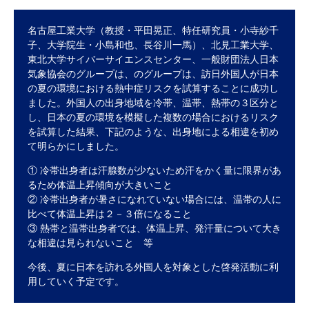
研究・教員Navi
名古屋工業大学（教授・平田晃正、特任研究員・小寺紗千
子、大学院生・小島和也、長谷川一馬）、北見工業大学、
受験生
在学生
卒業生
東北大学サイバーサイエンスセンター、一般財団法人日本
気象協会のグループは、のグループは、訪日外国人が日本
企業・研究者
地域・一般
の夏の環境における熱中症リスクを試算することに成功し
寄附のお願い
ました。外国人の出身地域を冷帯、温帯、熱帯の３区分と
アクセス
キャンパスマップ
お問い合わせ
English
資料請求
し、日本の夏の環境を模擬した複数の場合におけるリスク
を試算した結果、下記のような、出身地による相違を初め
て明らかにしました。
① 冷帯出身者は汗腺数が少ないため汗をかく量に限界があ
るため体温上昇傾向が大きいこと
② 冷帯出身者が暑さになれていない場合には、温帯の人に
比べて体温上昇は２－３倍になること
③ 熱帯と温帯出身者では、体温上昇、発汗量について大き
な相違は見られないこと 等
今後、夏に日本を訪れる外国人を対象とした啓発活動に利
用していく予定です。