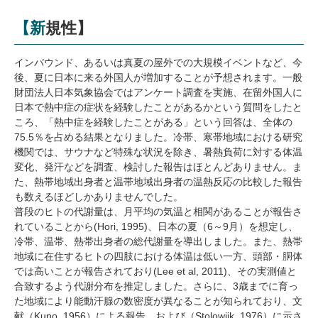
【新規性】
インバウンド、あるいは真夏の屋外での大規模イベントなど、今
後、夏に日本に来る外国人が増加することが予想されます。一般
財団法人日本気象協会ではアンケート調査を実施、在留外国人に
日本で熱中症の症状を経験したことがあるかという質問をしたと
ころ、「熱中症を経験したことがある」という回答は、全体の
75.5％を占める結果となりました。冷帯、寒帯地域における研究
機関では、サウナなど特殊な状況を除き、暑熱負荷に対する体温
変化、発汗などを調査、検討した報告はほとんどありません。ま
た、熱帯地域出身者と温帯地域出身者の温熱反応の比較した報告
も数えるほどしかありませんでした。
普段のヒトの代謝量は、月平均の気温と相関があることが報告さ
れていることから(Hori, 1995)、日本の夏（6～9月）を想定し、
冷帯、温帯、熱帯出身者の総代謝量を導出しました。また、熱帯
地域に在住するヒトの四肢における体温は低い一方、頭部・胴体
では高いことが報告されており(Lee et al, 2011)、その実測値と
合致するよう代謝分布を推定しました。さらに、3歳までに育っ
た地域により能動汗腺の数密度が異なることが知られており、文
献（Kuno, 1956）による報告、および（Stolowijk, 1976）に示さ