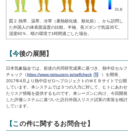
図２.熱帯、温帯、冷帯（暑熱順化後、順化前）、から訪問し
た外国人の体表面温度の比較。半袖、長ズボンで気温35℃、
湿度60％、晴の環境で1時間過ごした場合。
【今後の展開】
日本気象協会では、前述の共同研究成果に基づき、熱中症セルフ
チェック（
https://www.netsuzero.jp/selfcheck
）を開発、
2017年4月より熱中症ゼロへプロジェクトのＷＥＢサイトで公開
しています。本システムでは３つの入力に対して、ヒトにあわせ
たリスク情報を提供するものです。来シーズンに向け、今回開発
した評価システムに基づいた訪日外国人リスク試算の実装を検討
しています。
【この件に関するお問合せ】