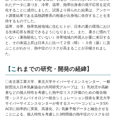
れたデータに基づき、冷帯、温帯、熱帯出身者の発汗応答を定式
化することに成功しました。試算より得られた結果は、アンケー
ト調査結果である温熱調整系の相違が出身地に依存することを支
持するものでした。
温帯、冷帯、熱帯気候地域に住むヒトが、日本の夏の環境におけ
る生体応答を推定できるようになりました。また、暑さに慣れて
いない（暑熱順化していない）冷帯地域の外国人が夏に来日する
と、その体温上昇は日本人に比べて２倍（晴）－３倍（曇）に及
ぶことがわかり、熱中症のリスクが高まることが示唆されまし
た。
【これまでの研究・開発の経緯】
〇名古屋工業大学、東北大学サイバーサイエンスセンター、一般
財団法人日本気象協会の共同研究グループは、1）乳幼児や高齢
者などの個人特性を考慮した熱中症リスク評価のための複合物
理・システムバイオロジー統合シミュレーション技術を東北大学
サイバーサイエンスセンターが有するスーパーコンピュータSX-
ACEに効率的に実装、高速化、2）気象予報データと融合させる
ことによる、個人特性を考慮した3時間後の熱中症のリスクを10