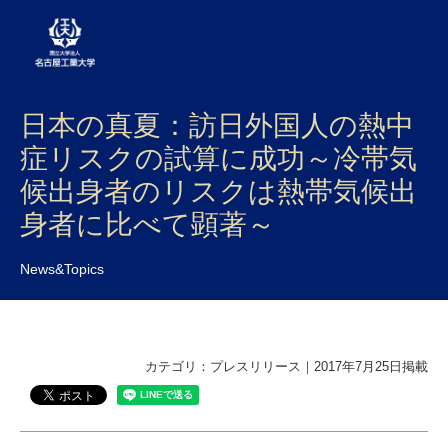
日本の真夏：訪日外国人の熱中
大学案内
症リスクの試算に成功～冷帯気
学部・大学院・センター
候出身者のリスクは熱帯気候出
入試
身者に比べて顕著～
学生生活
News&Topics
研究・産学官連携
社会連携
カテゴリ：プレスリリース｜2017年7月25日掲載
国際交流