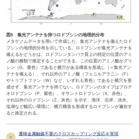
図
5
集光アンテナを持つロドプシンの地理的分布
メタゲノムデータを用いて作成した、集光アンテナを備えたロド
プシンの地理的分布を示している。ロドプシンが集光アンテナを
備えるかどうかは、ロドプシンタンパク質上の特定の位置のアミ
ノ酸の種類で推定することができる。この位置のアミノ酸がグリ
シン（
G
、黄色）であると横穴がある構造を形成し（＝集光アン
テナを備える）、それ以外のアミノ酸（フェニルアラニン（
F
）
やトリプトファン（
W
）など、いずれも青色）であると横穴を形
成せず、集光アンテナを持てない。ロドプシンのタイプはプロテ
オロドプシン（
P
、紫色）、キサントロドプシン（
X
、赤色）、
それ以外のロドプシン（
Z
、灰色）を示す。海洋、沿岸、淡水、
塩湖など幅広い環境に、横穴構造を形成するロドプシンが遍在す
ると推定される。
遷移金属触媒不要のクロスカップリング反応を実現