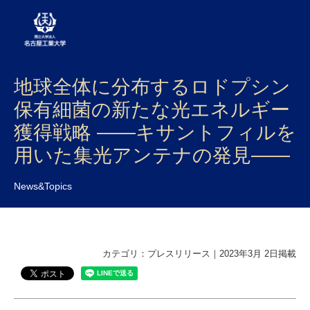
地球全体に分布するロドプシン
大学案内
保有細菌の新たな光エネルギー
学部・大学院・センター
獲得戦略 ――キサントフィルを
入試
用いた集光アンテナの発見――
学生生活
News&Topics
研究・産学官連携
社会連携
カテゴリ：プレスリリース｜2023年3月 2日掲載
国際交流