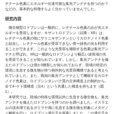
チナール色素にエネルギー伝達可能な集光アンテナを持つのか？
などの、基本的な特徴すらよく分かっていませんでした。
研究内容
微生物型ロドプシンは一般的に、レチナール色素のみが光エネ
ルギーを受容しますが、キサントロドプシン（以降：XR）は、
レチナール色素の他にサリニキサンチンというカロテノイド色素
と結合し、レチナール色素が受容できない青〜緑色の光を利用す
ることができます。このような光受容を補助する色素は集光アン
テナと呼ばれ、XRは一般的なロドプシンより幅広い波長域の光
を受容できることが知られています。しかし、集光アンテナを備
えたロドプシンは僅か3種類しか知られておらず、陸域の特定の
環境に生息する微生物が持つ例外的な光受容機構であると考えら
れていました。また、既知の集光アンテナとして機能するカロテ
ノイド色素は、ロドプシンタンパク質の立体構造上の制約から、
全て4−ケト環構造（注4）という共通した構造を持ちます（図
1）。
本研究では、陸域の特殊な環境以外に生息する微生物も、集光
アンテナを備えたロドプシンを持つのかを調べました。イスラエ
ルの淡水湖であるガリラヤ湖に生息する微生物を対象にメタゲノ
ム解析を行い、ロドプシン遺伝子を探索しました。この遺伝子を