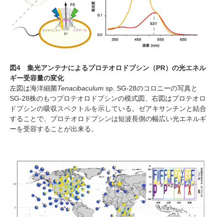
図
4
集光アンテナによるプロテオロドプシン（
PR
）の光エネル
ギー受容量の変化
左図は海洋細菌
Tenacibaculum
sp. SG-28
のコロニーの写真と
SG-28
株のもつプロテオロドプシンの模式図、右図はプロテオロ
ドプシンの吸収スペクトルを示している。ゼアキサンチンと結合
することで、プロテオロドプシンは短波長側の幅広い光エネルギ
ーを受容することが出来る。