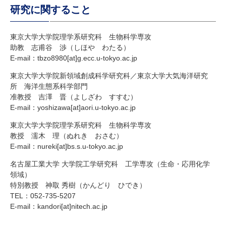
研究に関すること
東京大学大学院理学系研究科 生物科学専攻
助教 志甫谷 渉（しほや わたる）
E-mail：tbzo8980[at]g.ecc.u-tokyo.ac.jp
東京大学大学院新領域創成科学研究科／東京大学大気海洋研究
所 海洋生態系科学部門
准教授 吉澤 晋（よしざわ すすむ）
E-mail：yoshizawa[at]aori.u-tokyo.ac.jp
東京大学大学院理学系研究科 生物科学専攻
教授 濡木 理（ぬれき おさむ）
E-mail：nureki[at]bs.s.u-tokyo.ac.jp
名古屋工業大学 大学院工学研究科 工学専攻（生命・応用化学
領域）
特別教授 神取 秀樹（かんどり ひでき）
TEL：052-735-5207
E-mail：kandori[at]nitech.ac.jp