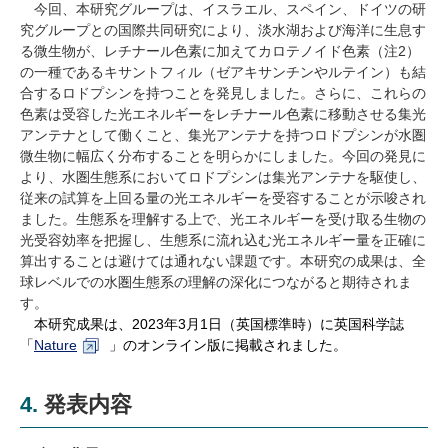
今回、本研究グループは、イスラエル、スペイン、ドイツの研
究グループとの国際共同研究により、淡水湖および海洋に生息す
る微生物が、レチナール色素に加えてカロテノイド色素（注2）
の一種であるキサントフィル（ゼアキサンチンやルテイン）も結
合するロドプシンを持つことを発見しました。さらに、これらの
色素は受容した光エネルギーをレチナール色素に移動させる集光
アンテナとして働くこと、集光アンテナを持つロドプシンが水圏
微生物に幅広く分布することを明らかにしました。今回の発見に
より、水圏生態系においてロドプシンは集光アンテナを駆使し、
従来の試算を上回る量の光エネルギーを受容することが示唆され
ました。生態系を理解する上で、光エネルギーを受け取る生物の
光受容効率を把握し、生態系に流れ込む光エネルギー量を正確に
算出することは避けては通れない課題です。本研究の成果は、全
球レベルでの水圏生態系の理解の深化につながると期待されま
す。
本研究成果は、2023年3月1日（英国標準時）に英国科学誌
「
Nature
」のオンライン版に掲載されました。
4. 発表内容