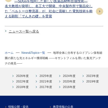
―SDGsを指向した新しい医薬品材料合成技術―
名大教授が発明し、名工大で開発、中央製作所で製品化し
た「ベルトーロ整流器」が、社会に貢献した電気技術を称
える顕彰「でんきの礎」を受賞
ニュース一覧へ戻る
ホーム
News&Topics一覧
地球全体に分布するロドプシン保有細
菌の新たな光エネルギー獲得戦略 ――キサントフィルを用いた集光アンテ
ナの発見――
2026年度
2025年度
2024年度
2023年度
2022年度
2021年度
2020年度
2019年度
2018年度
2017年度
2016年度
情報公開・提供
教育情報の公表