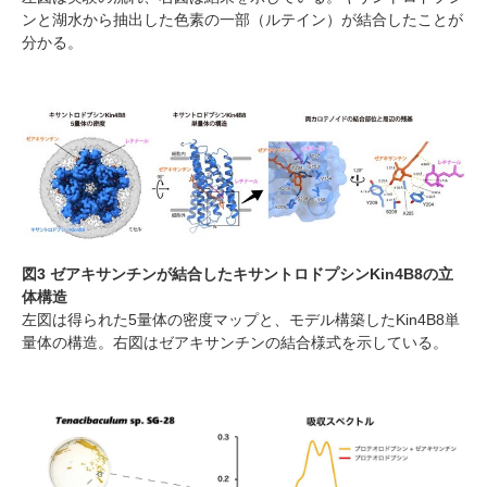
ンと湖水から抽出した色素の一部（ルテイン）が結合したことが
分かる。
図
3
ゼアキサンチンが結合したキサントロドプシン
Kin4B8
の立
体構造
左図は得られた
5
量体の密度マップと、モデル構築した
Kin4B8
単
量体の構造。右図はゼアキサンチンの結合様式を示している。