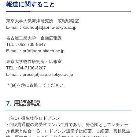
報道に関すること
東京大学大気海洋研究所 広報戦略室
E-mail：kouhou[at]aori.u-tokyo.ac.jp
名古屋工業大学 企画広報課
TEL：052-735-5647
E-mail：pr[at]adm.nitech.ac.jp
東京大学物性研究所・広報室
TEL：04-7136-3207
E-mail：press[at]issp.u-tokyo.ac.jp
＊[at]を@に置換してください。
7. 用語解説
（注1）微生物型ロドプシン
7回膜貫通型の光受容タンパク質であり、発色団としてレチナー
ル色素と結合する。ロドプシン遺伝子は細菌、古細菌、真核微生