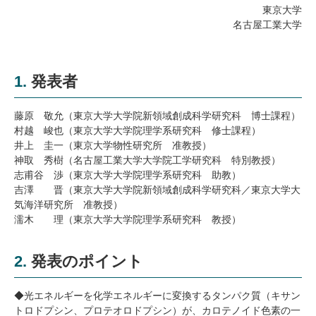
研究・教員Navi
東京大学
名古屋工業大学
受験生
在学生
卒業生
企業・研究者
地域・一般
1. 発表者
寄附のお願い
アクセス
キャンパスマップ
お問い合わせ
English
資料請求
藤原 敬允（東京大学大学院新領域創成科学研究科 博士課程）
村越 峻也（東京大学大学院理学系研究科 修士課程）
井上 圭一（東京大学物性研究所 准教授）
神取 秀樹（名古屋工業大学大学院工学研究科 特別教授）
志甫谷 渉（東京大学大学院理学系研究科 助教）
吉澤 晋（東京大学大学院新領域創成科学研究科／東京大学大
気海洋研究所 准教授）
濡木 理（東京大学大学院理学系研究科 教授）
2. 発表のポイント
◆光エネルギーを化学エネルギーに変換するタンパク質（キサン
トロドプシン、プロテオロドプシン）が、カロテノイド色素の一