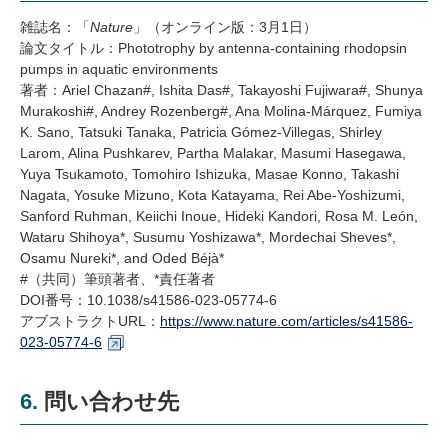
雑誌名：「
Nature
」（オンライン版：3月1日）
論文タイトル：Phototrophy by antenna-containing rhodopsin
pumps in aquatic environments
著者：
Ariel Chazan#, Ishita Das#, Takayoshi Fujiwara#, Shunya
Murakoshi#, Andrey Rozenberg#, Ana Molina-Márquez, Fumiya
K. Sano, Tatsuki Tanaka, Patricia Gómez-Villegas, Shirley
Larom, Alina Pushkarev, Partha Malakar, Masumi Hasegawa,
Yuya Tsukamoto, Tomohiro Ishizuka, Masae Konno, Takashi
Nagata, Yosuke Mizuno, Kota Katayama, Rei Abe-Yoshizumi,
Sanford Ruhman, Keiichi Inoue, Hideki Kandori, Rosa M. León,
Wataru Shihoya*, Susumu Yoshizawa*, Mordechai Sheves*,
Osamu Nureki*, and Oded Béjà*
#
（共同）筆頭著者、
*
責任著者
DOI番号：10.1038/s41586-023-05774-6
アブストラクトURL：
https://www.nature.com/articles/s41586-
023-05774-6
6. 問い合わせ先