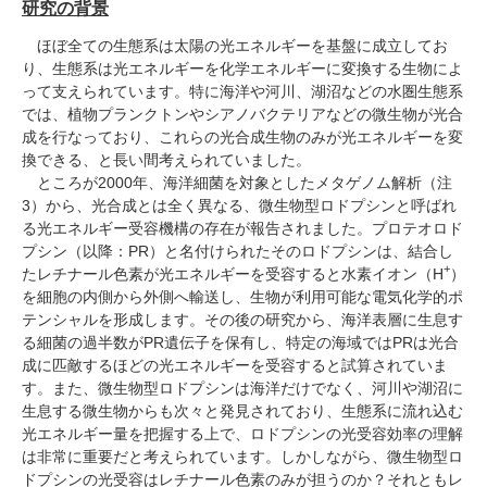
研究の背景
ほぼ全ての生態系は太陽の光エネルギーを基盤に成立してお
り、生態系は光エネルギーを化学エネルギーに変換する生物によ
って支えられています。特に海洋や河川、湖沼などの水圏生態系
では、植物プランクトンやシアノバクテリアなどの微生物が光合
成を行なっており、これらの光合成生物のみが光エネルギーを変
換できる、と長い間考えられていました。
ところが2000年、海洋細菌を対象としたメタゲノム解析（注
3）から、光合成とは全く異なる、微生物型ロドプシンと呼ばれ
る光エネルギー受容機構の存在が報告されました。プロテオロド
プシン（以降：PR）と名付けられたそのロドプシンは、結合し
+
たレチナール色素が光エネルギーを受容すると水素イオン（H
）
を細胞の内側から外側へ輸送し、生物が利用可能な電気化学的ポ
テンシャルを形成します。その後の研究から、海洋表層に生息す
る細菌の過半数がPR遺伝子を保有し、特定の海域ではPRは光合
成に匹敵するほどの光エネルギーを受容すると試算されていま
す。また、微生物型ロドプシンは海洋だけでなく、河川や湖沼に
生息する微生物からも次々と発見されており、生態系に流れ込む
光エネルギー量を把握する上で、ロドプシンの光受容効率の理解
は非常に重要だと考えられています。しかしながら、微生物型ロ
ドプシンの光受容はレチナール色素のみが担うのか？それともレ