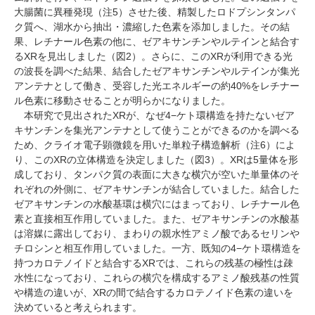
大腸菌に異種発現（注5）させた後、精製したロドプシンタンパ
ク質へ、湖水から抽出・濃縮した色素を添加しました。その結
果、レチナール色素の他に、ゼアキサンチンやルテインと結合す
るXRを見出しました（図2）。さらに、このXRが利用できる光
の波長を調べた結果、結合したゼアキサンチンやルテインが集光
アンテナとして働き、受容した光エネルギーの約40%をレチナー
ル色素に移動させることが明らかになりました。
本研究で見出されたXRが、なぜ4−ケト環構造を持たないゼア
キサンチンを集光アンテナとして使うことができるのかを調べる
ため、クライオ電子顕微鏡を用いた単粒子構造解析（注6）によ
り、このXRの立体構造を決定しました（図3）。XRは5量体を形
成しており、タンパク質の表面に大きな横穴が空いた単量体のそ
れぞれの外側に、ゼアキサンチンが結合していました。結合した
ゼアキサンチンの水酸基環は横穴にはまっており、レチナール色
素と直接相互作用していました。また、ゼアキサンチンの水酸基
は溶媒に露出しており、まわりの親水性アミノ酸であるセリンや
チロシンと相互作用していました。一方、既知の4−ケト環構造を
持つカロテノイドと結合するXRでは、これらの残基の極性は疎
水性になっており、これらの横穴を構成するアミノ酸残基の性質
や構造の違いが、XRの間で結合するカロテノイド色素の違いを
決めていると考えられます。