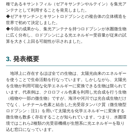
種であるキサントフィル（ゼアキサンチンやルテイン）を集光ア
ンテナとして利用することを発見しました。
◆ゼアキサンチンとキサントロドプシンとの複合体の立体構造を
世界で初めて決定しました。
◆今回の成果から、集光アンテナを持つロドプシンが水圏微生物
に広く分布し、ロドプシンによる光エネルギー受容量が従来の試
算を大きく上回る可能性が示されました。
3. 発表概要
地球上に存在するほぼ全ての生物は、太陽光由来のエネルギー
を使うことで生命活動を行なっています。しかしながら、太陽光
を生物が利用可能な化学エネルギーに変換できる生物は限られて
います。代表例は、クロロフィル色素を利用し光合成を行う生物
（植物や一部の微生物）ですが、海洋や河川では光合成生物だけ
でなく、レチナール色素と結合した光受容タンパク質（微生物型
ロドプシン：注1）を用いて太陽光を化学エネルギーに変換する
微生物も数多く存在することが知られています。つまり、水圏環
境ではこれら2種類の光受容機構が生態系に光エネルギーを取り
込む窓口になっています。