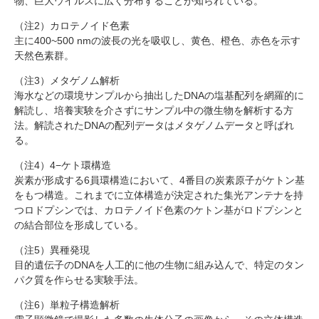
物、巨大ウイルスに広く分布することが知られている。
（注2）カロテノイド色素
主に400~500 nmの波長の光を吸収し、黄色、橙色、赤色を示す
天然色素群。
（注3）メタゲノム解析
海水などの環境サンプルから抽出したDNAの塩基配列を網羅的に
解読し、培養実験を介さずにサンプル中の微生物を解析する方
法。解読されたDNAの配列データはメタゲノムデータと呼ばれ
る。
（注4）4−ケト環構造
炭素が形成する6員環構造において、4番目の炭素原子がケトン基
をもつ構造。これまでに立体構造が決定された集光アンテナを持
つロドプシンでは、カロテノイド色素のケトン基がロドプシンと
の結合部位を形成している。
（注5）異種発現
目的遺伝子のDNAを人工的に他の生物に組み込んで、特定のタン
パク質を作らせる実験手法。
（注6）単粒子構造解析