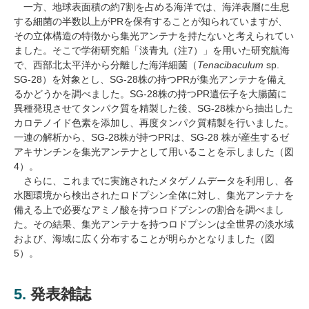
一方、地球表面積の約7割を占める海洋では、海洋表層に生息
する細菌の半数以上がPRを保有することが知られていますが、
その立体構造の特徴から集光アンテナを持たないと考えられてい
ました。そこで学術研究船「淡青丸（注7）」を用いた研究航海
で、西部北太平洋から分離した海洋細菌（
Tenacibaculum
sp.
SG-28）を対象とし、SG-28株の持つPRが集光アンテナを備え
るかどうかを調べました。SG-28株の持つPR遺伝子を大腸菌に
異種発現させてタンパク質を精製した後、SG-28株から抽出した
カロテノイド色素を添加し、再度タンパク質精製を行いました。
一連の解析から、SG-28株が持つPRは、SG-28 株が産生するゼ
アキサンチンを集光アンテナとして用いることを示しました（図
4）。
さらに、これまでに実施されたメタゲノムデータを利用し、各
水圏環境から検出されたロドプシン全体に対し、集光アンテナを
備える上で必要なアミノ酸を持つロドプシンの割合を調べまし
た。その結果、集光アンテナを持つロドプシンは全世界の淡水域
および、海域に広く分布することが明らかとなりました（図
5）。
5. 発表雑誌