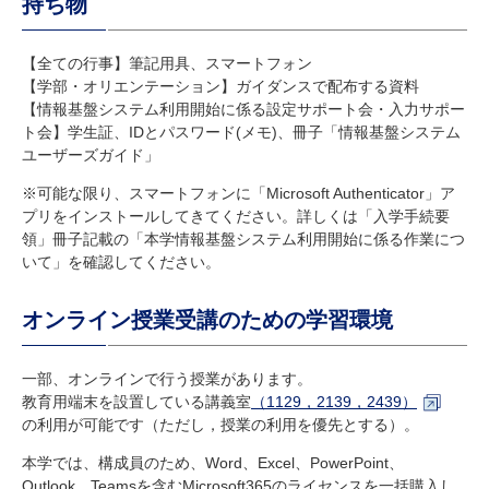
持ち物
【全ての行事】筆記用具、スマートフォン
【学部・オリエンテーション】ガイダンスで配布する資料
【情報基盤システム利用開始に係る設定サポート会・入力サポー
ト会】学生証、IDとパスワード(メモ)、冊子「情報基盤システム
ユーザーズガイド」
※可能な限り、スマートフォンに「Microsoft Authenticator」ア
プリをインストールしてきてください。詳しくは「入学手続要
領」冊子記載の「本学情報基盤システム利用開始に係る作業につ
いて」を確認してください。
オンライン授業受講のための学習環境
一部、オンラインで行う授業があります。
教育用端末を設置している講義室
（1129，2139，2439）
の利用が可能です（ただし，授業の利用を優先とする）。
本学では、構成員のため、Word、Excel、PowerPoint、
Outlook、Teamsを含むMicrosoft365のライセンスを一括購入し