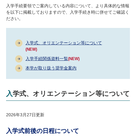
研究・教員Navi
入学手続要領でご案内している内容について、より具体的な情報
を以下に掲載しておりますので、入学手続き時に併せてご確認く
ださい。
受験生
在学生
卒業生
企業・研究者
地域・一般
寄附のお願い
入学式、オリエンテーション等について
アクセス
キャンパスマップ
お問い合わせ
English
資料請求
(NEW)
入学手続関係資料一覧
(NEW)
本学が取り扱う奨学金案内
入学式、オリエンテーション等について
2026年3月27日更新
入学式前後の日程について