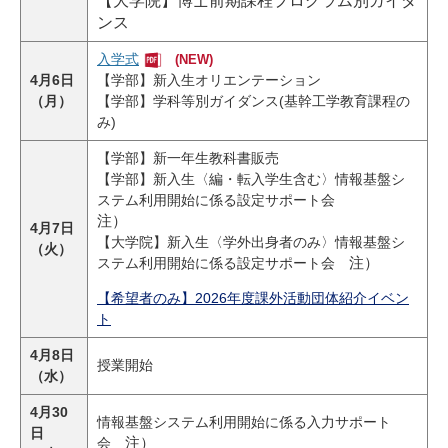
【大学院】博士前期課程プログラム別ガイダ
ンス
入学式
(NEW)
4月6日
【学部】新入生オリエンテーション
（月）
【学部】学科等別ガイダンス(基幹工学教育課程の
み)
【学部】新一年生教科書販売
【学部】新入生〈編・転入学生含む〉情報基盤シ
ステム利用開始に係る設定サポート会
注）
4月7日
【大学院】新入生〈学外出身者のみ〉情報基盤シ
（火）
ステム利用開始に係る設定サポート会
注）
【希望者のみ】2026年度課外活動団体紹介イベン
ト
4月8日
授業開始
（水）
4月30
情報基盤システム利用開始に係る入力サポート
日
会
注）