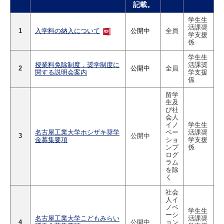
記載。
学生生
活課奨
1
公開中
全員
入学料の納入について
学支援
係
学生生
授業料免除制度，奨学制度に
活課奨
2
公開中
全員
関する説明会案内
学支援
係
留学
生及
び社
会人
イノ
学生生
名古屋工業大学ホシザキ奨学
ベー
活課奨
3
公開中
金募集要項
ショ
学支援
ンプ
係
ログ
ラム
を除
く
社会
人イ
ノベ
学生生
ーシ
名古屋工業大学こどもみらい
活課奨
4
公開中
ョン