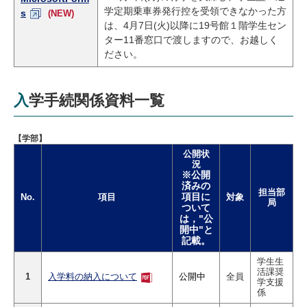
学定期乗車券発行控を受領できなかった方
s
(NEW)
は、4月7日(火)以降に19号館１階学生セン
ター11番窓口で渡しますので、お越しく
ださい。
入学手続関係資料一覧
【学部】
公開状
況
※公開
済みの
担当部
項目に
No.
項目
対象
局
ついて
は，"公
開中"と
記載。
学生生
活課奨
1
公開中
全員
入学料の納入について
学支援
係