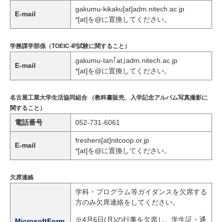
gakumu-kikaku[at]adm.nitech.ac.jp
E-mail
*[at]を@に置換してください。
学務課学部係（TOEIC-IP試験に関すること）
gakumu-tan｢at｣adm.nitech.ac.jp
E-mail
*[at]を@に置換してください。
名古屋工業大学生活協同組合 （教科書販売、入学記念アルバム写真撮影に
関すること）
電話番号
052-731-6061
freshers[at]nitcoop.or.jp
E-mail
*[at]を@に置換してください。
欠席連絡
学科・プログラム等ガイダンスを欠席する
方のみ欠席連絡をしてください。
※4月6日(月)の行事を欠席し、学生証・通
MicrosoftForm