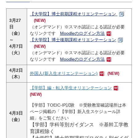
【大学院】博士前期課程オリエンテーション
3月27
(NEW)
日
（オンデマンド）※スマホ認証による認証が必要
（金）
なリンクです
Moodleのログイン方法
～
【大学院】博士後期課程オリエンテーション
4月7日
(NEW)
（火）
（オンデマンド）※スマホ認証による認証が必要
なリンクです
Moodleのログイン方法
4月2日
外国人(新入生オリエンテーション)
(NEW)
（木）
【学部】編・転入学生オリエンテーション
(NEW)
【学部】TOEIC-IP試験 ※受験教室確認場所は本
ページ掲載の「【学部】新入生スケジュール詳
4月3日
細」をご覧ください
（金）
【学部】学科等別ガイダンス ※基幹工学教
育課程除く