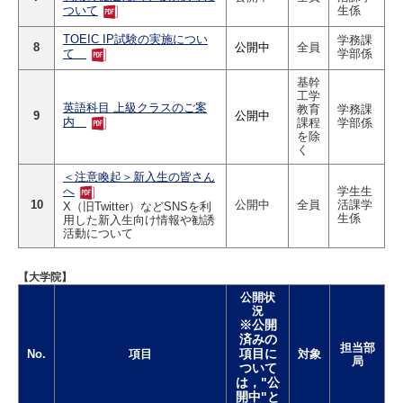
生係
ついて
TOEIC IP試験の実施につい
学務課
8
公開中
全員
学部係
て
基幹
工学
英語科目 上級クラスのご案
教育
学務課
9
公開中
内
課程
学部係
を除
く
＜注意喚起＞新入生の皆さん
学生生
へ
10
公開中
全員
活課学
X（旧Twitter）などSNSを利
生係
用した新入生向け情報や勧誘
活動について
【大学院】
公開状
況
※公開
済みの
担当部
項目に
No.
項目
対象
局
ついて
は，"公
開中"と