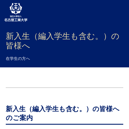
新入生（編入学生も含む。）の
大学案内
皆様へ
学部・大学院・センター
在学生の方へ
入試
学生生活
研究・産学官連携
社会連携
新入生（編入学生も含む。）の皆様へ
国際交流
のご案内