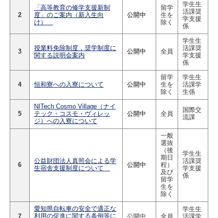
学生生
「高等教育の修学支援新制
留学
活課奨
2
度」のご案内（新入生向
公開中
生を
学支援
け）
除く
係
学生生
授業料免除制度，奨学制度に
活課奨
3
公開中
全員
関する説明会案内
学支援
係
留学
学生生
4
恒和寮への入寮について
公開中
生を
活課学
除く
生係
NITech Cosmo Village（ナイ
国際交
5
テック・コスモ・ヴィレッ
公開中
全員
流課
ジ）への入寮について
一般
選抜
（後
学生生
期日
公益財団法人真照会による学
活課奨
6
公開中
程）
生宿舎支援制度について
学支援
及び
係
留学
生を
除く
愛知県自転車の安全で適正な
学生生
利用の促進に関する条例等に
7
公開中
全員
活課学