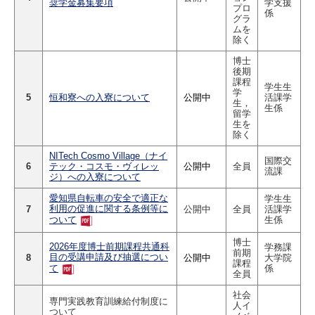
奨学金募集要項
学支援
プロ
係
グラ
ムを
除く
博士
後期
課程
学生生
学
5
恒和寮への入寮について
公開中
活課学
生，
生係
留学
生を
除く
NITech Cosmo Village（ナイ
国際交
6
テック・コスモ・ヴィレッ
公開中
全員
流課
ジ）への入寮について
愛知県自転車の安全で適正な
学生生
利用の促進に関する条例等に
7
公開中
全員
活課学
生係
ついて
博士
2026年度博士前期課程共通科
学務課
前期
目の受講申請及び抽選につい
8
公開中
大学院
課程
係
て
全員
社会
専門実践教育訓練給付制度に
人イ
ついて