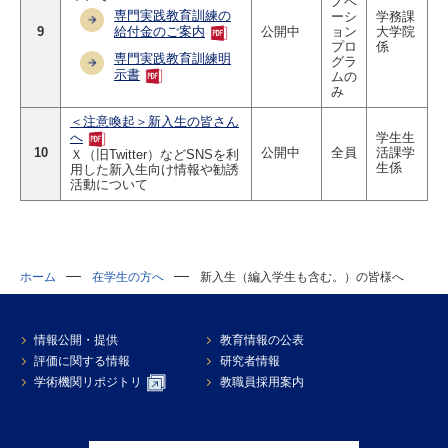
ノベ
専門実践教育訓練の
ーシ
学務課
9
公開中
ョン
大学院
給付金のご案内
プロ
係
専門実践教育訓練明
グラ
示書
ムの
み
＜注意喚起＞新入生の皆さん
学生生
へ
10
公開中
全員
活課学
Ｘ（旧Twitter）などSNSを利
生係
用した新入生向け情報や勧誘
活動について
ホーム
在学生の方へ
新入生（編入学生も含む。）の皆様へ
情報公開・提供
教育情報の公表
評価に関する情報
研究者情報
学術機関リポジトリ
教職員採用案内