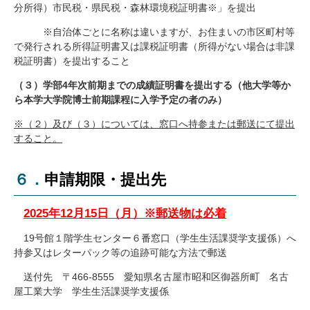
分所得）市民税・県民税・森林環境税証明書※」を提出
※自治体ごとに名称は違いますが、お住まいの市区町村等
で発行される所得証明書又は課税証明書（所得がない場合は非課
税証明書）を提出すること
（３）学部4年次前期までの成績証明書を提出する（他大学等か
ら本学大学院博士前期課程に入学予定の者のみ）
※（２）及び（３）については、窓口へ持参または郵送にて提出
すること。
６．申請期限・提出先
2025年12月15日（月）※郵送物は必着
19号館１階学生センター６番窓口（学生生活課奨学支援係）へ
持参又はレターパック等の追跡可能な方法で郵送
送付先 〒
466-8555
愛知県名古屋市昭和区御器所町 名古
屋工業大学 学生生活課奨学支援係