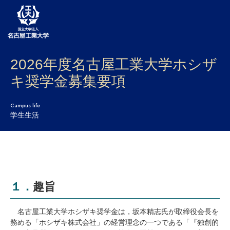
2026年度名古屋工業大学ホシザ
大学案内
キ奨学金募集要項
学部・大学院・センター
Campus life
入試
学生生活
学生生活
研究・産学官連携
社会連携
１．趣旨
国際交流
名古屋工業大学ホシザキ奨学金は，坂本精志氏が取締役会長を
務める「ホシザキ株式会社」の経営理念の一つである「『独創的