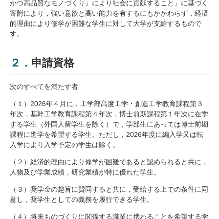
かつ高品質なモノづくり』により社会に貢献すること」に基づく
研究・教員Navi
寄附により，強い意欲と高い能力を有するにもかかわらず，経済
的理由により修学が困難な学生に対して大学が支給するもので
す。
受験生
在学生
卒業生
企業・研究者
地域・一般
２．申請資格
寄附のお願い
アクセス
キャンパスマップ
お問い合わせ
English
資料請求
次のすべてを満たす者
（１）
2026
年４月に，工学部高度工学・創造工学教育課程第３
年次，基幹工学教育課程第４年次，博士前期課程第１年次に在学
する学生（外国人留学生を除く）で，学部生にあっては博士前期
課程に進学を希望する学生。ただし，
2026
年度に編入学又は転
入学により入学予定の学生は除く。
（２）経済的理由により修学が困難であると認められると共に，
人物及び学業成績，研究業績が特に優れた学生。
（３）奨学金の趣旨に賛同すると共に，受給する上での条件に同
意し，奨学生としての義務を履行できる学生。
（４）将来ものづくりに関係する職業に携わることを希望する学