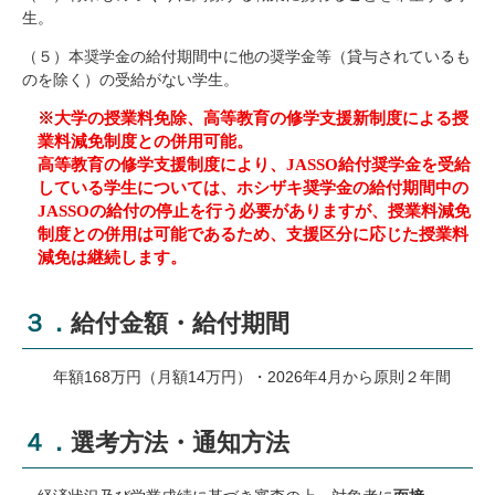
生。
（５）本奨学金の給付期間中に他の奨学金等（貸与されているも
のを除く）の受給がない学生。
※
大学の授業料免除、高等教育の修学支援新制度による授
業料減免制度との併用可能。
高等教育の修学支援制度により、
JASSO
給付奨学金を受給
している学生については、ホシザキ奨学金の給付期間中の
JASSO
の給付の停止を行う必要がありますが、授業料減免
制度との併用は可能であるため、支援区分に応じた授業料
減免は継続します。
３．給付金額・給付期間
年額
168
万円（月額14万円）・
2026年
4
月から原則２年間
４．選考方法・通知方法