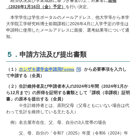
経済状況及び学業成績に基づき審査の上，対象者に
面接
（2026年1月16日（金）予定）
を行い決定。
本学学生は学生ポータルのメールアドレス、他大学等から本学
大学院工学研究科博士前期課程に2026年4月に入学予定の学生は
申請時に使用したメールアドレスに面接、選考結果等について通
知。
５．申請方法及び提出書類
（１）
ホシザキ奨学金申請用Forms
から必要事項を入力し
て申請する（全員）
（２）生計維持者及び申請者本人の2024年1年間（2024年1月か
ら12月まで）の所得を証明する書類として「課税（非課税）証明
書」の原本を提出する（全員）
※生計維持者とは、原則父母（父母ともにいない場合は代
わって生計を維持している主たる人）
例）名古屋市在住、父、母、自分の3人世帯の場合
父、母、自分の「令和7（2025）年度（令和6（2024）年