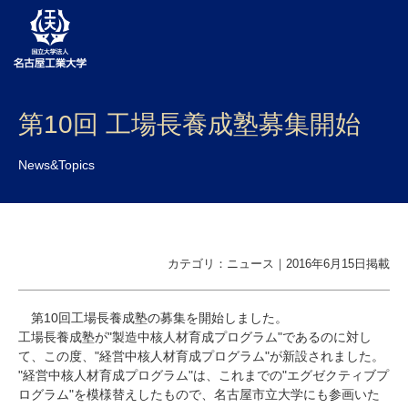
大学案内
第10回 工場長養成塾募集開始
学部・大学院・センター
News&Topics
入試
学生生活
カテゴリ：ニュース｜2016年6月15日掲載
研究・産学官連携
社会連携
第
10
回工場長養成塾の募集を開始しました。
工場長養成塾が"製造中核人材育成プログラム"であるのに対し
国際交流
て、この度、"経営中核人材育成プログラム"が新設されました。
"経営中核人材育成プログラム"は、これまでの"エグゼクティブプ
ログラム"を模様替えしたもので、名古屋市立大学にも参画いた