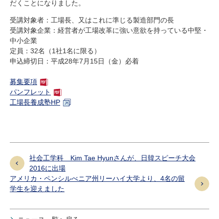
だくことになりました。
研究・教員Navi
受講対象者：工場長、又はこれに準じる製造部門の長
受講対象企業：経営者が工場改革に強い意欲を持っている中堅・
受験生
在学生
卒業生
中小企業
定員：
32
名（
1
社
1
名に限る）
企業・研究者
地域・一般
申込締切日：平成
28
年
7
月
15
日（金）必着
寄附のお願い
アクセス
キャンパスマップ
お問い合わせ
English
資料請求
募集要項
パンフレット
工場長養成塾HP
社会工学科 Kim Tae Hyunさんが、日韓スピーチ大会
2016に出場
アメリカ・ペンシルべニア州リーハイ大学より、4名の留
学生を迎えました