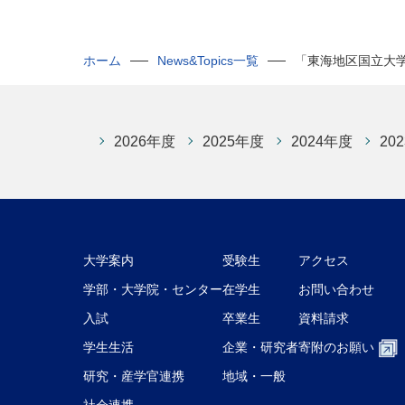
ホーム
News&Topics一覧
「東海地区国立大
2026年度
2025年度
2024年度
20
大学案内
受験生
アクセス
学部・大学院・センター
在学生
お問い合わせ
入試
卒業生
資料請求
学生生活
企業・研究者
寄附のお願い
研究・産学官連携
地域・一般