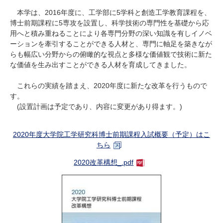
研究・教員Navi
本学は、2016年度に、工学部に5学科と創造工学教育課程を、
博士前期課程に5専攻を設置し、科学技術の専門性を基礎から応
用へと積み重ねることにより各専門分野の深い知識を有しイノベ
受験生
在学生
卒業生
ーションを牽引することができる人材と、専門に軸足を築きなが
企業・研究者
地域・一般
らも幅広い分野からの俯瞰的な視点と多様な価値観で技術に新た
な価値を生み出すことができる人材を育成してきました。
寄附のお願い
アクセス
キャンパスマップ
お問い合わせ
English
資料請求
これらの実績を踏まえ、2020年度に新たな改革を行うもので
す。
(設置計画は予定であり、内容に変更があり得ます。)
2020年度大学院工学研究科博士前期課程入試概要（予定）はこ
ちら
2020改革構想_.pdf