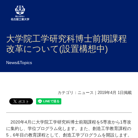
大学院工学研究科博士前期課程
大学案内
改革について(設置構想中)
学部・大学院・センター
News&Topics
入試
学生生活
研究・産学官連携
カテゴリ：ニュース｜2019年4月 1日掲載
社会連携
国際交流
2020年4月に大学院工学研究科博士前期課程を5専攻から1専攻
に集約し、学位プログラム化します。また、創造工学教育課程の
5，6年目の教育課程として、創造工学プログラムを開設します。