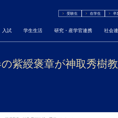
受験生
在学生
卒
入試
学生生活
研究・産学官連携
社会
春の紫綬褒章が神取秀樹