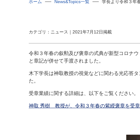
ホーム
News&Topics一覧
学長より令和３年
カテゴリ：ニュース｜2021年7月12日掲載
令和３年春の叙勲及び褒章の式典が新型コロナウ
と章記が併せて手渡されました。
木下学長は神取教授の視覚などに関わる光応答タ
た。
受章業績に関する詳細は、以下をご覧ください。
神取 秀樹 教授が、令和３年春の紫綬褒章を受