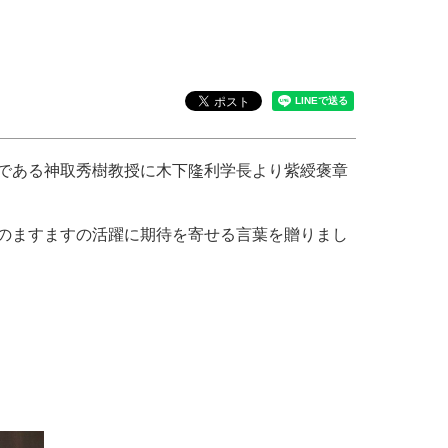
である神取秀樹教授に木下隆利学長より紫綬褒章
のますますの活躍に期待を寄せる言葉を贈りまし