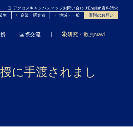
アクセス
キャンパスマップ
お問い合わせ
English
資料請求
業生
企業・研究者
地域・一般
寄附のお願い
連携
国際交流
研究・教員Navi
教授に手渡されまし