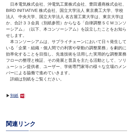
研究・教員Navi
日本電気株式会社、沖電気工業株式会社、豊田通商株式会社、
BIRD INITIATIVE 株式会社、国立大学法人 東京農工大学、学校
法人 中央大学、国立大学法人 名古屋工業大学は、東京大学ほ
か、合計３３会員（別紙参照）からなる「自律調整ＳＣＭコンソ
受験生
在学生
卒業生
ーシアム」（以下、本コンソーシアム）を設立したことをお知ら
企業・研究者
地域・一般
せします。
寄附のお願い
本コンソーシアムは、サプライチェーンにおいて日々発生して
いる「企業・組織・個人間での利害や挙動の調整業務」を劇的に
アクセス
キャンパスマップ
お問い合わせ
English
資料請求
効率化することを目指し、先進技術を活用した実用的な調整業務
フローの整理と検証、その発展と普及を主たる活動として、ソリ
ューション提供者、ユーザー、学術専門家等の様々な立場のメン
バーによる協働で進めていきます。
詳細は別紙をご覧ください。
▶
別紙
関連リンク