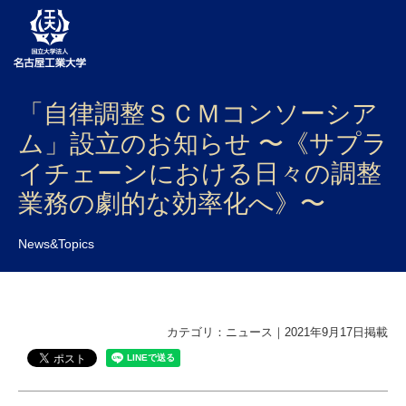
「自律調整ＳＣＭコンソーシア
大学案内
ム」設立のお知らせ 〜《サプラ
学部・大学院・センター
イチェーンにおける日々の調整
入試
業務の劇的な効率化へ》〜
学生生活
News&Topics
研究・産学官連携
社会連携
カテゴリ：ニュース｜2021年9月17日掲載
国際交流