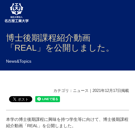
博士後期課程紹介動画
大学案内
「REAL」を公開しました。
学部・大学院・センター
News&Topics
入試
学生生活
研究・産学官連携
カテゴリ：ニュース｜2021年12月17日掲載
社会連携
国際交流
本学の博士後期課程に興味を持つ学生等に向けて、博士後期課程
紹介動画「REAL」を公開しました。