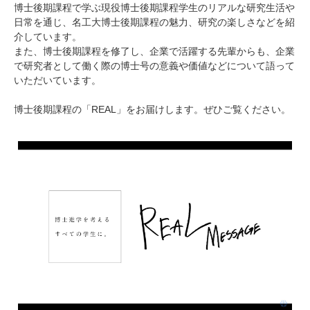
研究・教員Navi
博士後期課程で学ぶ現役博士後期課程学生のリアルな研究生活や
日常を通じ、名工大博士後期課程の魅力、研究の楽しさなどを紹
介しています。
また、博士後期課程を修了し、企業で活躍する先輩からも、企業
受験生
在学生
卒業生
で研究者として働く際の博士号の意義や価値などについて語って
企業・研究者
地域・一般
いただいています。
寄附のお願い
博士後期課程の「REAL」をお届けします。ぜひご覧ください。
アクセス
キャンパスマップ
お問い合わせ
English
資料請求