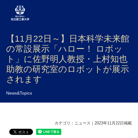
【11月22日～】日本科学未来館
大学案内
の常設展示「ハロー！ ロボッ
学部・大学院・センター
ト」に佐野明人教授・上村知也
入試
助教の研究室のロボットが展示
されます
学生生活
研究・産学官連携
News&Topics
社会連携
国際交流
カテゴリ：ニュース｜2023年11月22日掲載