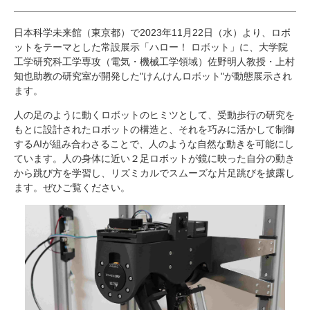
研究・教員Navi
日本科学未来館（東京都）で2023年11月22日（水）より、ロボ
ットをテーマとした常設展示「ハロー！ ロボット」に、大学院
受験生
在学生
卒業生
工学研究科工学専攻（電気・機械工学領域）佐野明人教授・上村
企業・研究者
地域・一般
知也助教の研究室が開発した"けんけんロボット"が動態展示され
ます。
寄附のお願い
アクセス
キャンパスマップ
お問い合わせ
English
資料請求
人の足のように動くロボットのヒミツとして、受動歩行の研究を
もとに設計されたロボットの構造と、それを巧みに活かして制御
するAIが組み合わさることで、人のような自然な動きを可能にし
ています。人の身体に近い２足ロボットが鏡に映った自分の動き
から跳び方を学習し、リズミカルでスムーズな片足跳びを披露し
ます。ぜひご覧ください。