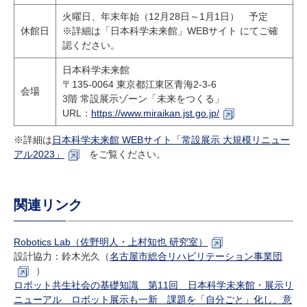
火曜日、年末年始（12月28日～1月1日） 予定
休館日
※詳細は「日本科学未来館」WEBサイト にてご確
認ください。
日本科学未来館
〒135-0064 東京都江東区青海2-3-6
会場
3階 常設展示ゾーン「未来をつくる」
URL：
https://www.miraikan.jst.go.jp/
※詳細は
日本科学未来館 WEBサイト「常設展示 大規模リニュー
アル2023」
をご覧ください。
関連リンク
Robotics Lab（佐野明人・上村知也 研究室）
設計協力：鈴木光久（
名古屋市総合リハビリテーション事業団
）
ロボット共生社会の基礎知識 第11回 日本科学未来館・展示リ
ニューアル ロボット展示も一新 課題を「自分ごと」化し、意