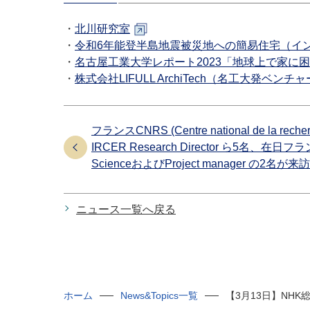
・
北川研究室
・
令和6年能登半島地震被災地への簡易住宅（イ
・
名古屋工業大学レポート2023「地球上で家に
・
株式会社LIFULL ArchiTech（名工大発ベンチ
フランスCNRS (Centre national de la recher
IRCER Research Director ら5名、在日フ
ScienceおよびProject manager の2名
ニュース一覧へ戻る
ホーム
News&Topics一覧
【3月13日】NH