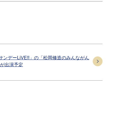
サンデーLiVE!!」の「松岡修造のみんながん
が出演予定