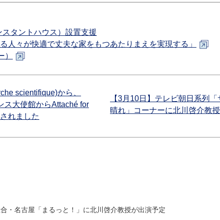
ンスタントハウス）設置支援
困る人々が快適で丈夫な家をもつあたりまえを実現する」
ャー）
che scientifique)から、
【3月10日】テレビ朝日系列「
ランス大使館からAttaché for
晴れ」コーナーに北川啓介教授
が来訪されました
K総合・名古屋「まるっと！」に北川啓介教授が出演予定