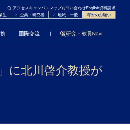
アクセス
キャンパスマップ
お問い合わせ
English
資料請求
業生
企業・研究者
地域・一般
寄附のお願い
連携
国際交流
研究・教員Navi
！」に北川啓介教授が