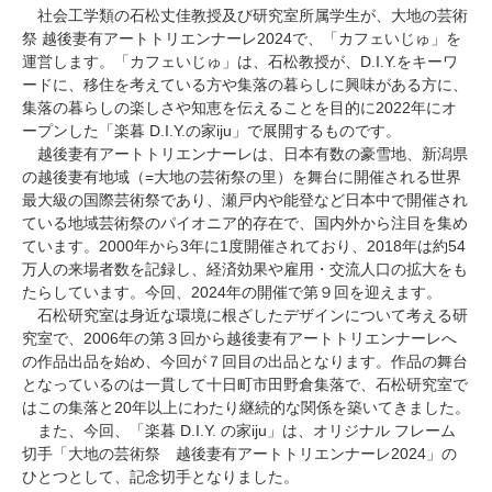
研究・教員Navi
社会工学類の石松丈佳教授及び研究室所属学生が、大地の芸術
祭 越後妻有アートトリエンナーレ
2024
で、「カフェいじゅ」を
運営します。「カフェいじゅ」は、石松教授が、
D.I.Y.
をキーワ
ードに、移住を考えている方や集落の暮らしに興味がある方に、
受験生
在学生
卒業生
集落の暮らしの楽しさや知恵を伝えることを目的に
2022
年にオ
企業・研究者
地域・一般
ープンした「楽暮
D.I.Y.
の家
iju
」で展開するものです。
寄附のお願い
越後妻有アートトリエンナーレは、日本有数の豪雪地、新潟県
の越後妻有地域（
=
大地の芸術祭の里）を舞台に開催される世界
アクセス
キャンパスマップ
お問い合わせ
English
資料請求
最大級の国際芸術祭であり、瀬戸内や能登など日本中で開催され
ている地域芸術祭のパイオニア的存在で、国内外から注目を集め
ています。
2000
年から
3
年に
1
度開催されており、
2018
年は約
54
万人の来場者数を記録し、経済効果や雇用・交流人口の拡大をも
たらしています。今回、
2024
年の開催で第９回を迎えます。
石松研究室は身近な環境に根ざしたデザインについて考える研
究室で、
2006
年の第３回から越後妻有アートトリエンナーレへ
の作品出品を始め、今回が７回目の出品となります。作品の舞台
となっているのは一貫して十日町市田野倉集落で、石松研究室で
はこの集落と
20
年以上にわたり継続的な関係を築いてきました。
また、今回、「楽暮
D.I.Y.
の家
iju
」は、オリジナル フレーム
切手「大地の芸術祭 越後妻有アートトリエンナーレ
2024
」の
ひとつとして、記念切手となりました。