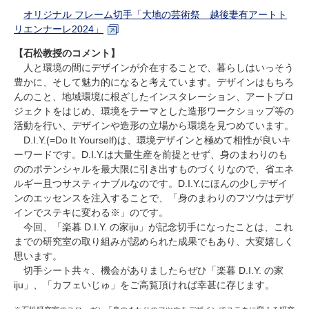
オリジナル フレーム切手「大地の芸術祭 越後妻有アートト
リエンナーレ2024」
【石松教授のコメント】
人と環境の間にデザインが介在することで、暮らしはいっそう
豊かに、そして魅力的になると考えています。デザインはもちろ
んのこと、地域環境に根ざしたインスタレーション、アートプロ
ジェクトをはじめ、環境をテーマとした造形ワークショップ等の
活動を行い、デザインや造形の立場から環境を見つめています。
D.I.Y.(=Do It Yourself)は、環境デザインと極めて相性が良いキ
ーワードです。
D.I.Y.
は大量生産を前提とせず、身のまわりのも
ののポテンシャルを最大限に引き出すものづくりなので、省エネ
ルギー且つサスティナブルなのです。
D.I.Y.
にほんの少しデザイ
ンのエッセンスを注入することで、「身のまわりのフツウはデザ
インでステキに変わる※」のです。
今回、「楽暮
D.I.Y.
の家
iju
」が記念切手になったことは、これ
までの研究室の取り組みが認められた成果でもあり、大変嬉しく
思います。
切手シート共々、機会がありましたらぜひ「楽暮
D.I.Y.
の家
iju
」、「カフェいじゅ」をご高覧頂ければ幸甚に存じます。