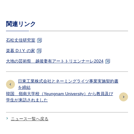
関連リンク
石松丈佳研究室
楽暮
D.I.Y.
の家
大地の芸術祭 越後妻有アートトリエンナーレ
2024
日東工業株式会社とネーミングライツ事業実施契約書
を締結
韓国 嶺南大学校（Yeungnam University）から教員及び
学生が来訪されました
ニュース一覧へ戻る