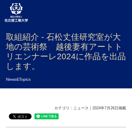
取組紹介 - 石松丈佳研究室が大
大学案内
地の芸術祭 越後妻有アートト
学部・大学院・センター
リエンナーレ2024に作品を出品
入試
します。
学生生活
News&Topics
研究・産学官連携
社会連携
カテゴリ：ニュース｜2024年7月26日掲載
国際交流