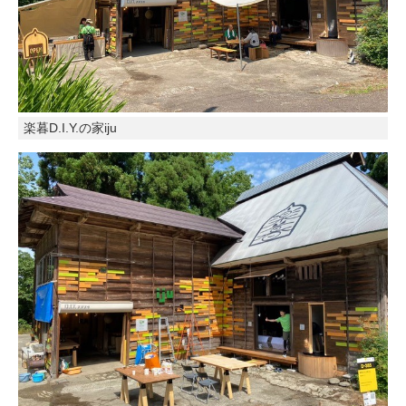
楽暮
D.I.Y.
の家iju