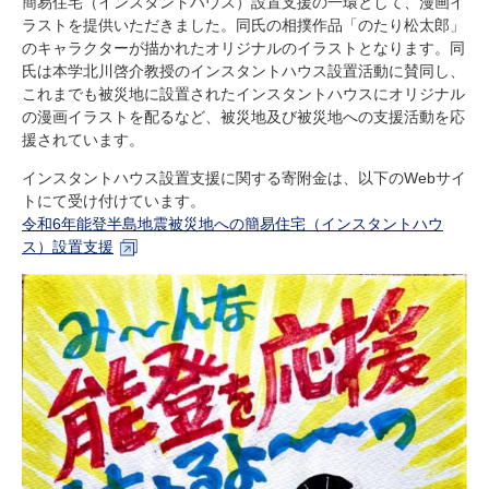
簡易住宅（インスタントハウス）設置支援の一環として、漫画イ
研究・教員Navi
ラストを提供いただきました。同氏の相撲作品「のたり松太郎」
のキャラクターが描かれたオリジナルのイラストとなります。同
氏は本学北川啓介教授のインスタントハウス設置活動に賛同し、
受験生
在学生
卒業生
これまでも被災地に設置されたインスタントハウスにオリジナル
の漫画イラストを配るなど、被災地及び被災地への支援活動を応
企業・研究者
地域・一般
援されています。
寄附のお願い
アクセス
キャンパスマップ
お問い合わせ
English
資料請求
インスタントハウス設置支援に関する寄附金は、以下の
Web
サイ
トにて受け付けています。
令和6年能登半島地震被災地への簡易住宅（インスタントハウ
ス）設置支援