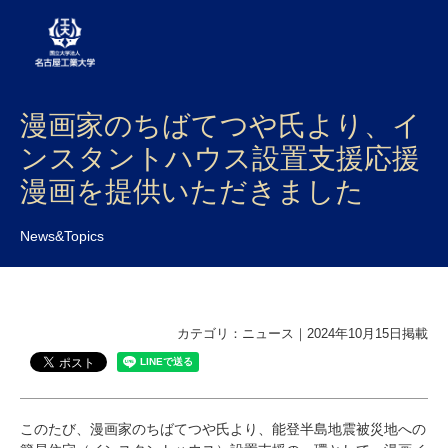
漫画家のちばてつや氏より、イ
大学案内
ンスタントハウス設置支援応援
学部・大学院・センター
漫画を提供いただきました
入試
News&Topics
学生生活
研究・産学官連携
カテゴリ：ニュース｜2024年10月15日掲載
社会連携
国際交流
このたび、漫画家のちばてつや氏より、能登半島地震被災地への