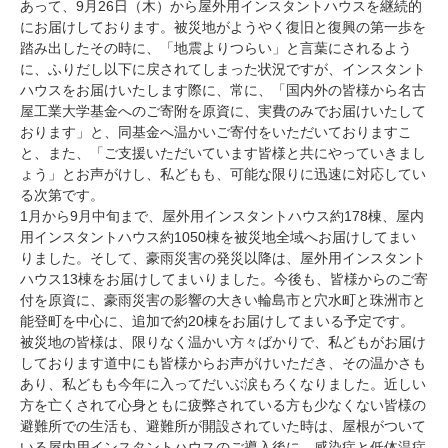
あって、
9
月
26
日（木）から屋外用インスタントハウスを継続的
にお届けしております。被災地がようやく復旧と復興の第一歩を
踏み出したその時に、「地震よりつらい」と言葉にされるよう
に、ふりだし以下に戻されてしまった状況ですが、インスタント
ハウスをお届けいたします際に、常に、「国内外の皆様から名古
屋工業大学基金へのご寄附を原資に、実費のみでお届けいたして
おります」と、同基金へ温かいご寄付をいただいておりますこ
と、また、「ご支援いただいています皆様と共にやっていきまし
ょう」とお声がけし、私どもも、可能な限りに迅速に対応してい
る次第です。
1
月から
9
月中旬まで、屋外用インスタントハウス約
178
棟、屋内
用インスタントハウス約
1050
棟を被災地全域へお届けしてまい
りました。そして、豪雨災害の発災以降は、屋外用インスタント
ハウス
13
棟をお届けしてまいりました。今後も、皆様からのご寄
付を原資に、豪雨災害の影響の大きい輪島市と穴水町と珠洲市と
能登町を中心に、追加で約
20
棟をお届けしてまいる予定です。
被災地の皆様は、限りなく温かい方々ばかりで、私どもがお届け
しております道中にも皆様からお声がけいただき、その温かさも
あり、私どもも今年に入ってだいぶ涙もろくなりました。近しい
方を亡くされて心身ともに疲弊されている方も少なくない皆様の
避難所での生活も、避難所が開設されていた時は、屋根がついて
いる屋内用インスタントハウスのご導入後に、感染症と低体温症