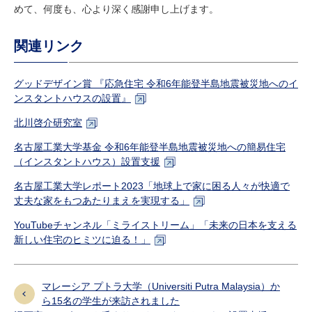
めて、何度も、心より深く感謝申し上げます。
関連リンク
グッドデザイン賞 『応急住宅 令和6年能登半島地震被災地へのイ
ンスタントハウスの設置』
北川啓介研究室
名古屋工業大学基金 令和6年能登半島地震被災地への簡易住宅
（インスタントハウス）設置支援
名古屋工業大学レポート2023「地球上で家に困る人々が快適で
丈夫な家をもつあたりまえを実現する」
YouTubeチャンネル「ミライストリーム」「未来の日本を支える
新しい住宅のヒミツに迫る！」
マレーシア プトラ大学（Universiti Putra Malaysia）か
ら15名の学生が来訪されました