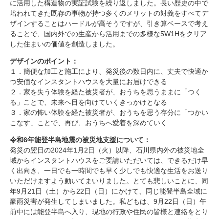
に活用した構造物の実証試験を繰り返しました。長い歴史の中で
培われてきた既存の事物が持つ多くのメリットの対義をすべてデ
ザインすることはハードルが高そうですが、引き算ベースで考え
ることで、国内外での生産から活用までの多様な
5W1H
をクリア
した住まいの価値を創造しました。
デザインのポイント：
１．簡便な加工と施工により、発災後の数日内に、丈夫で快適か
つ安価なインスタントハウスを大量にお届けできる
２．家を失う体験を経た被災者が、おうちを思うままに「つく
る」ことで、未来へ目を向けていくきっかけとなる
３．家の怖い体験を経た被災者が、おうちを思う存分に「つかい
こなす」ことで、再び、おうちへ愛着を深めていく
令和6年能登半島地震の被災地支援について：
発災の翌日の
2024
年
1
月
2
日（火）以降、石川県内外の被災地全
域からインスタントハウスをご要請いただいては、できるだけ早
く出向き、一日でも一時間でも早く少しでも快適な生活をお送り
いただけますよう動いてまいりました。とても悲しいことに、同
年
9
月
21
日（土）から
22
日（日）にかけて、同じ能登半島全域に
豪雨災害が発生してしまいました。私どもは、
9
月
22
日（日）午
前中には能登半島へ入り、現地の行政や住民の皆様と連絡をとり