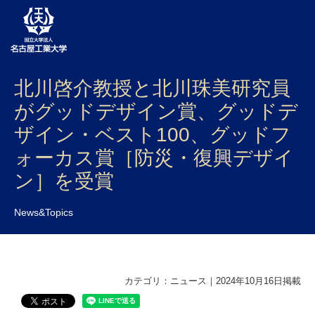
北川啓介教授と北川珠美研究員
大学案内
がグッドデザイン賞、グッドデ
学部・大学院・センター
ザイン・ベスト100、グッドフ
入試
ォーカス賞［防災・復興デザイ
ン］を受賞
学生生活
研究・産学官連携
News&Topics
社会連携
国際交流
カテゴリ：ニュース｜2024年10月16日掲載