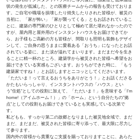
状の発生が低減した、との医療チームからの報告も受けておりま
す。ご自宅や職場を損壊したり焼失したりされた皆様が、被災の
当初に、「家が怖い」「家が襲ってくる」ともお話されているこ
とに、建築の専門家のひとりとして極めて居た堪れなかったので
すが、屋内用と屋外用のインスタントハウスをお届けできてか
ら、お子様もご高齢の方も皆様が、間取りも照明も装飾もデザイ
ンして、ご自身の思うままに愛着ある「おうち」になったとお話
されている姿に、また涙が溢れてまいります。まだまだ今を生き
ることに精一杯のところ、建築学から被災された皆様へ希望をお
届けできている実感もございます。おうちができた時に、「もう
建築家ですね！」とお話しますとニコッとしてくださいます。
「ただいま！って言えるおうちをありがとう！」とお話くださる
かたもいらっしゃり、インスタントハウスの「ハウス」とい
う
"
住処
"
としての役割に加えて、「ただいま！」を意味する「
I'm
home!
（アイムホーム！）」の「ホーム」という自分たちの
"
拠
点
"
としての役割もお届けできているとも実感している次第で
す。
私どもも、すっかり第二の故郷となりました被災地全域で、まだ
まだ、まだまだ、被災された皆様に寄り添って、最大限に尽力し
て参ります。
国内外の皆様から貴重なご支援を賜っておりますことに、あらた