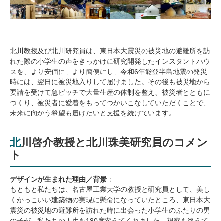
北川教授及び北川研究員は、東日本大震災の被災地の避難所を訪
れた際の小学生の声をきっかけに研究開発したインスタントハウ
スを、より安価に、より簡便にし、令和
6
年能登半島地震の発災
時には、翌日に被災地入りして届けました。その後も被災地から
要請を受けて急ピッチで大量生産の体制を整え、被災者とともに
つくり、被災者に愛着をもってつかいこなしていただくことで、
未来に向かう希望も届けたいと支援を続けています。
北川啓介教授と北川珠美研究員のコメン
ト
デザインが生まれた理由／背景：
もともと私たちは、名古屋工業大学の教授と研究員として、美し
くかっこいい建築物の実現に懸命になっていたところ、東日本大
震災の被災地の避難所を訪れた時に出会った小学生のふたりの男
の子が、私たちの人生を
180
度変えてくれました。視察を終えて