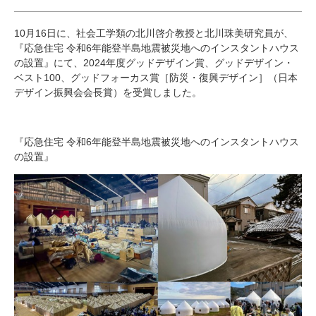
研究・教員Navi
10月
16
日に、社会工学類の北川啓介教授と北川珠美研究員が、
『応急住宅 令和
6
年能登半島地震被災地へのインスタントハウス
受験生
在学生
卒業生
の設置』にて、
2024
年度グッドデザイン賞、グッドデザイン・
企業・研究者
地域・一般
ベスト
100
、グッドフォーカス賞［防災・復興デザイン］（日本
デザイン振興会会長賞）を受賞しました。
寄附のお願い
アクセス
キャンパスマップ
お問い合わせ
English
資料請求
『応急住宅 令和
6
年能登半島地震被災地へのインスタントハウス
の設置』