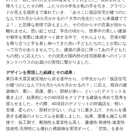
帰ろうとしたその時、ふたりの小学生が私の手を引き、グラウン
ドが見える場所まで連れていき、「あそこに仮設住宅が建つのに
なんで
3
カ月から
6
カ月かかるの？大学の先生だったら来週建てて
よ！」と悲痛な表情で訴えました。その日からその言葉が頭から
離れません。思い起こせば、学生の頃から、世界中の美しい建築
や都市を実際に体感すべく旅する中で、それらよりも、空港や駅
を降り立つと手を差し伸べてきた幼い子どもたちのことが気にな
って仕方がありませんでした。建築の原点に帰ってあの子どもた
ちの想いに応えたい。その決意が国内外の住宅困窮者へのインス
タントハウスのお届けの実現に繋がりました。
デザインを実現した経緯とその成果：
東日本大震災被災地から戻る道中から、小学生からの「仮設住宅
が建つのになんで
3
カ月から
6
カ月かかるの？」に応え、既存の建
築物の、重い、高価、硬い、部材が多い、といったデメリットを
書き上げ、結果的にその
40
項目をクリアする建築を求めて思考を
巡らせました。その際、
40
項目のデメリットの対義語を、軽い、
安価、柔らかい、部材が少ない、のように書き上げ、それらを通
底する建築のメカニズムを勘案しました。結果、運搬も施工も簡
便で、短工期で、断熱性も遮音性も高く、廉価性‧簡便性‧速度性‧
技術性‧汎用性にも優れた構築物を実現すべく、「空気」を多分