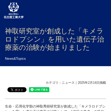
神取研究室が創成した「キメラ
大学案内
ロドプシン」を用いた遺伝子治
学部・大学院・センター
療薬の治験が始まりました
入試
News&Topics
学生生活
研究・産学官連携
カテゴリ：ニュース｜2025年2月14日掲載
社会連携
国際交流
生命・応用化学類の神取秀樹研究室が創成した「キメラロドプシ