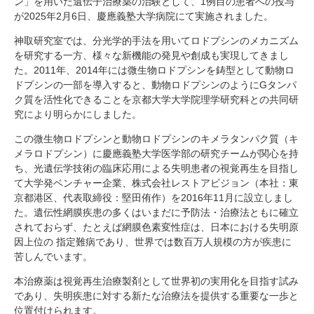
ン」を用いた遺伝子治療薬の治験として、
1
例目の患者への投与
研究・教員Navi
が
2025
年
2
月
6
日、慶應義塾大学病院にて実施されました。
神取研究室では、分光学的手法を用いてロドプシンのメカニズム
を研究する一方、様々な新機能の発見や創成も実現してきまし
受験生
在学生
卒業生
た。
2011
年、
2014
年には微生物ロドプシンを鋳型として動物ロ
企業・研究者
地域・一般
ドプシンの一部を導入すると、動物ロドプシンのように
G
タンパ
寄附のお願い
ク質を活性化できることを京都大学大学院理学研究科との共同研
アクセス
キャンパスマップ
お問い合わせ
English
資料請求
究により明らかにしました。
この微生物ロドプシンと動物ロドプシンのキメラタンパク質（キ
メラロドプシン）に慶應義塾大学医学部の研究チームが関心を持
ち、光遺伝学技術の臨床応用による失明患者の視覚再生を目指し
て大学発ベンチャー企業、株式会社レストアビジョン（本社：東
京都港区、代表取締役：堅田侑作）を
2016
年
11
月に設立しまし
た。遺伝性網膜疾患の多くはいまだに予防法・治療法ともに確立
されておらず、たとえば網膜色素変性症は、日本における失明原
因上位の 指定難病であり、世界では数百万人規模の方が疾患に
苦しんでいます。
本治療薬は視覚再生治療製剤として世界初の実用化を目指す試み
であり、失明疾患に対する新たな治療法を提供する重要な一歩と
位置付けられます。