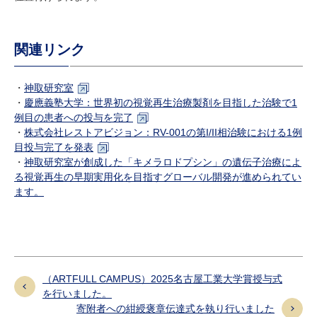
関連リンク
・
神取研究室
・
慶應義塾大学：
世界初の視覚再生治療製剤を目指した治験で1
例目の患者への投与を完了
・
株式会社レストアビジョン：RV-001
の第I/II
相治験における1
例
目投与完了を発表
・
神取研究室が創成した「キメラロドプシン」の遺伝子治療によ
る視覚再生の早期実用化を目指すグローバル開発が進められてい
ます。
（ARTFULL CAMPUS）2025名古屋工業大学賞授与式
を行いました。
寄附者への紺綬褒章伝達式を執り行いました