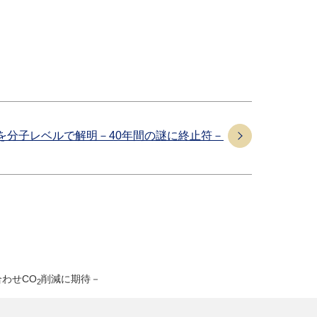
を分子レベルで解明－40年間の謎に終止符－
わせCO
削減に期待－
2