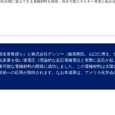
用化合物に還元できる電極材料を開発－再生可能エネルギー発電と組み合
名誉教授ら）と株式会社デンソー（飯島剛氏、山口仁博士、
化炭素を低い過電圧（理論的な反応電極電位と実際に反応が起
換可能な電極材料の開発に成功しました。この電極材料は太陽
技術への応用が期待されます。なお本成果は、アメリカ化学会