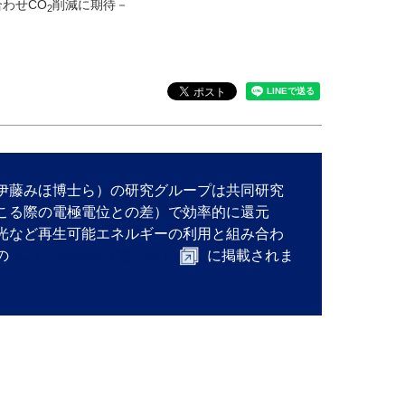
わせCO
削減に期待－
2
伊藤みほ博士ら）の研究グループは共同研究
こる際の電極電位との差）で効率的に還元
光など再生可能エネルギーの利用と組み合わ
の
ACS Catalysis（電子版）
に掲載されま