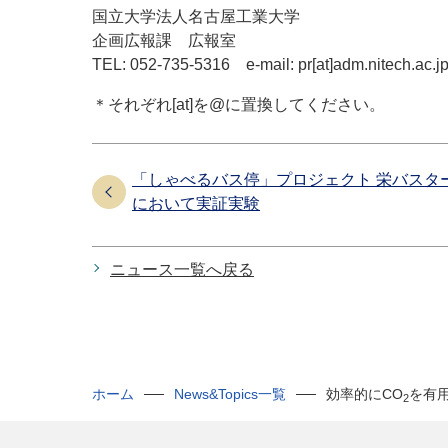
国立大学法人名古屋工業大学
企画広報課 広報室
TEL: 052-735-5316 e-mail: pr[at]adm.nitech.ac.j
＊それぞれ[at]を@に置換してください。
「しゃべるバス停」プロジェクト 栄バスタ
において実証実験
ニュース一覧へ戻る
ホーム
News&Topics一覧
効率的にCO
を有
2