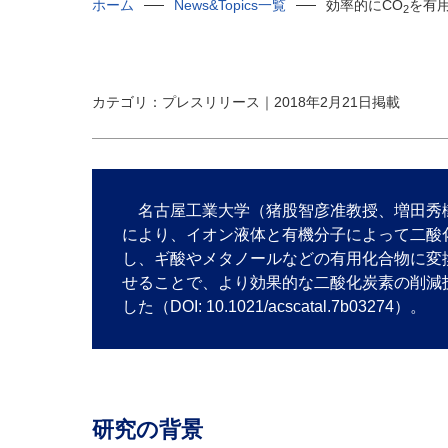
ホーム
News&Topics一覧
効率的にCO
を有
2
カテゴリ：プレスリリース｜2018年2月21日掲載
名古屋工業大学（猪股智彦准教授、増田秀樹
により、イオン液体と有機分子によって二酸
し、ギ酸やメタノールなどの有用化合物に変
せることで、より効果的な二酸化炭素の削減
した（DOI: 10.1021/acscatal.7b03274）。
研究の背景