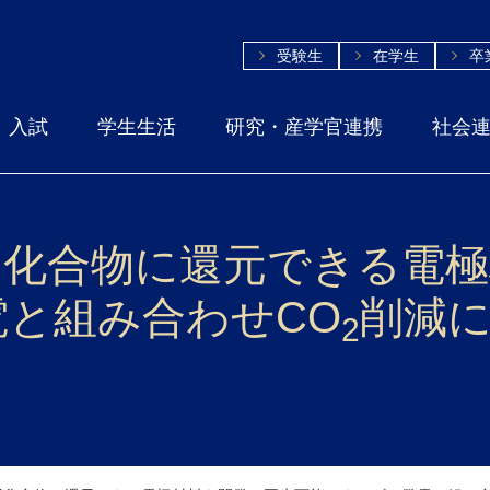
受験生
在学生
卒
入試
学生生活
研究・産学官連携
社会
用化合物に還元できる電極
と組み合わせCO
削減
2