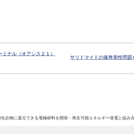
p
ーミナル（オアシス２１）
サリドマイドの催奇形性問題
用化合物に還元できる電極材料を開発－再生可能エネルギー発電と組み合