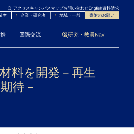
アクセス
キャンパスマップ
お問い合わせ
English
資料請求
業生
企業・研究者
地域・一般
寄附のお願い
連携
国際交流
研究・教員Navi
材料を開発－再生
に期待－