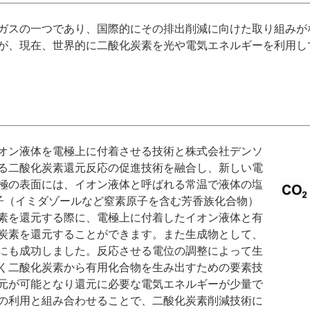
ガスの一つであり、国際的にその排出削減に向けた取り組みが
が、現在、世界的に二酸化炭素を光や電気エネルギーを利用し
オン液体を電極上に付着させる技術と株式会社デンソ
る二酸化炭素還元反応の促進技術を融合し、新しい電
極の表面には、イオン液体と呼ばれる常温で液体の塩
分子（イミダゾールなど窒素原子を含む芳香族化合物）
素を還元する際に、電極上に付着したイオン液体と有
炭素を還元することができます。また生成物として、
にも成功しました。反応させる電位の調整によって生
く二酸化炭素から有用化合物を生み出すための要素技
元が可能となり還元に必要な電気エネルギーが少量で
の利用と組み合わせることで、二酸化炭素削減技術に