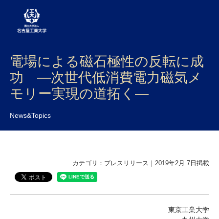
電場による磁石極性の反転に成
大学案内
功 ―次世代低消費電力磁気メ
学部・大学院・センター
モリー実現の道拓く―
入試
News&Topics
学生生活
研究・産学官連携
カテゴリ：プレスリリース｜2019年2月 7日掲載
社会連携
国際交流
東京工業大学