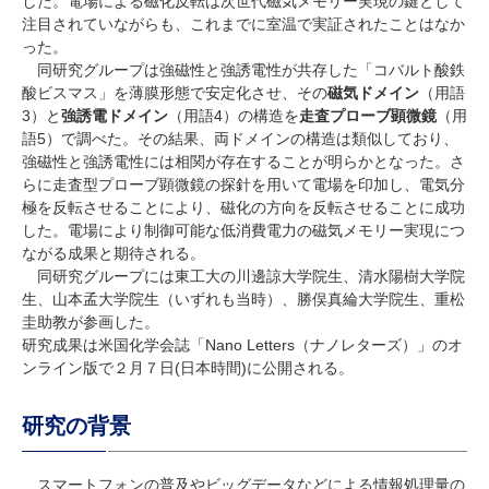
した。電場による磁化反転は次世代磁気メモリー実現の鍵として
注目されていながらも、これまでに室温で実証されたことはなか
った。
同研究グループは強磁性と強誘電性が共存した「コバルト酸鉄
酸ビスマス」を薄膜形態で安定化させ、その
磁気ドメイン
（用語
3）と
強誘電ドメイン
（用語4）の構造を
走査プローブ顕微鏡
（用
語5）で調べた。その結果、両ドメインの構造は類似しており、
強磁性と強誘電性には相関が存在することが明らかとなった。さ
らに走査型プローブ顕微鏡の探針を用いて電場を印加し、電気分
極を反転させることにより、磁化の方向を反転させることに成功
した。電場により制御可能な低消費電力の磁気メモリー実現につ
ながる成果と期待される。
同研究グループには東工大の川邊諒大学院生、清水陽樹大学院
生、山本孟大学院生（いずれも当時）、勝俣真綸大学院生、重松
圭助教が参画した。
研究成果は米国化学会誌「Nano Letters（ナノレターズ）」のオ
ンライン版で２月７日(日本時間)に公開される。
研究の背景
スマートフォンの普及やビッグデータなどによる情報処理量の