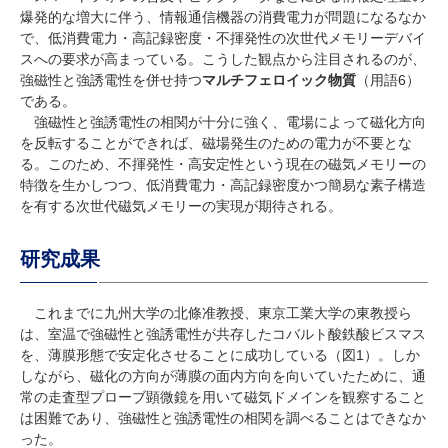
爆発的な増大に伴う、情報通信機器の消費電力が問題になるなか
で、低消費電力・高記録密度・不揮発性の次世代メモリーデバイ
スへの要求が高まっている。こうした観点から注目されるのが、
強磁性と強誘電性を併せ持つ
マルチフェロイック物質
（用語6）
である。
強磁性と強誘電性の相関が十分に強く、電場によって磁化方向
を反転することができれば、磁場発生のための電力が不要とな
る。このため、不揮発性・高安定性という現在の磁気メモリーの
特徴を生かしつつ、低消費電力・高記録密度かつ簡易な素子構造
を有する次世代磁気メモリーの実現が期待される。
研究成果
これまでに九州大学の北條准教授、東京工業大学の東教授ら
は、室温で強磁性と強誘電性が共存したコバルト酸鉄酸ビスマス
を、薄膜形態で安定化させることに成功している（図1）。しか
しながら、磁化の方向が薄膜の面内方向を向いていたために、通
常の走査型プローブ顕微鏡を用いて磁気ドメインを観察すること
は困難であり、強磁性と強誘電性の相関を調べることはできなか
った。