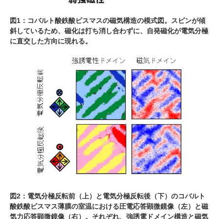
図1：コバルト酸鉄酸ビスマスの磁気構造の模式図。スピンが傾
斜しているため、磁化は打ち消し合わずに、自発磁化が電気分極
に直交した方向に現れる。
図2：電気分極反転前（上）と電気分極反転後（下）のコバルト
酸鉄酸ビスマス薄膜の室温における圧電応答顕微鏡像（左）と磁
気力応答顕微鏡像（右）。それぞれ、強誘電ドメイン構造と磁気