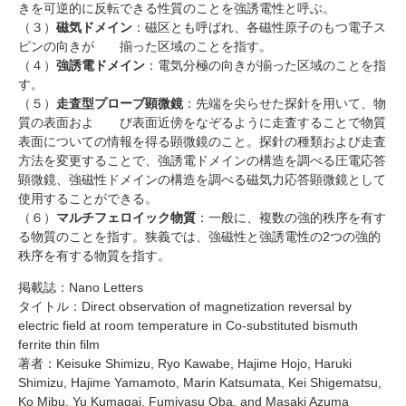
きを可逆的に反転できる性質のことを強誘電性と呼ぶ。
（３）
磁気ドメイン
：磁区とも呼ばれ、各磁性原子のもつ電子ス
ピンの向きが 揃った区域のことを指す。
（４）
強誘電ドメイン
：電気分極の向きが揃った区域のことを指
す。
（５）
走査型プローブ顕微鏡
：先端を尖らせた探針を用いて、物
質の表面およ び表面近傍をなぞるように走査することで物質
表面についての情報を得る顕微鏡のこと。探針の種類および走査
方法を変更することで、強誘電ドメインの構造を調べる圧電応答
顕微鏡、強磁性ドメインの構造を調べる磁気力応答顕微鏡として
使用することができる。
（６）
マルチフェロイック物質
：一般に、複数の強的秩序を有す
る物質のことを指す。狭義では、強磁性と強誘電性の2つの強的
秩序を有する物質を指す。
掲載誌：Nano Letters
タイトル：Direct observation of magnetization reversal by
electric field at room temperature in Co-substituted bismuth
ferrite thin film
著者：Keisuke Shimizu, Ryo Kawabe, Hajime Hojo, Haruki
Shimizu, Hajime Yamamoto, Marin Katsumata, Kei Shigematsu,
Ko Mibu, Yu Kumagai, Fumiyasu Oba, and Masaki Azuma