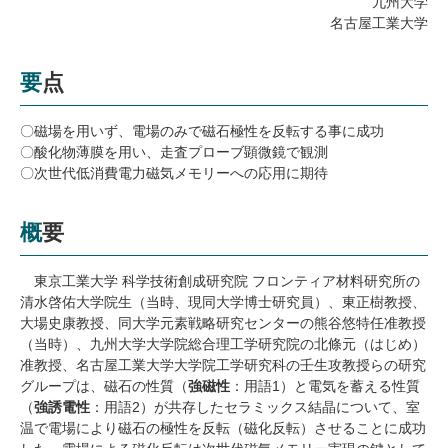
九州大学
研究・教員Navi
名古屋工業大学
要点
受験生
在学生
卒業生
企業・研究者
地域・一般
〇磁場を用いず、電場のみで磁石極性を反転する事に成功
寄附のお願い
〇酸化物薄膜を用い、走査プローブ顕微鏡で観測
アクセス
キャンパスマップ
お問い合わせ
English
資料請求
〇次世代低消費電力磁気メモリーへの応用に期待
概要
東京工業大学 科学技術創成研究院 フロンティア材料研究所の
清水啓佑大学院生（当時、現同大学博士研究員）、東正樹教授、
大場史康教授、同大学元素戦略研究センターの熊谷悠特任准教授
（当時）、九州大学大学院総合理工学研究院の北條元（はじめ）
准教授、名古屋工業大学大学院工学研究科の壬生攻教授らの研究
グループは、磁石の性質（
強磁性
：用語1）と電気を蓄える性質
（
強誘電性
：用語2）が共存したセラミックス結晶について、室
温で電場により磁石の極性を反転（磁化反転）させることに成功