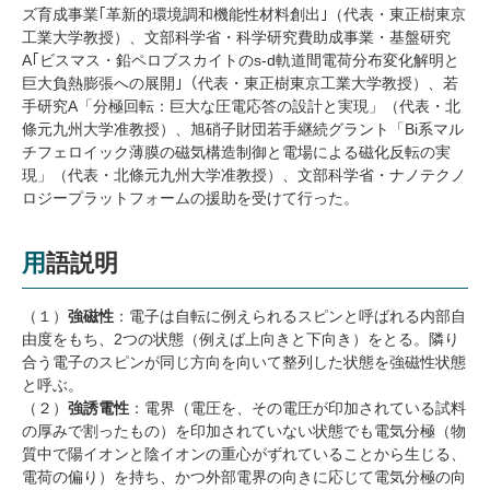
ズ育成事業｢革新的環境調和機能性材料創出｣（代表・東正樹東京
工業大学教授）、文部科学省・科学研究費助成事業・基盤研究
A｢ビスマス・鉛ペロブスカイトのs-d軌道間電荷分布変化解明と
巨大負熱膨張への展開｣（代表・東正樹東京工業大学教授）、若
手研究A「分極回転：巨大な圧電応答の設計と実現」（代表・北
條元九州大学准教授）、旭硝子財団若手継続グラント「Bi系マル
チフェロイック薄膜の磁気構造制御と電場による磁化反転の実
現」（代表・北條元九州大学准教授）、文部科学省・ナノテクノ
ロジープラットフォームの援助を受けて行った。
用語説明
（１）
強磁性
：電子は自転に例えられるスピンと呼ばれる内部自
由度をもち、2つの状態（例えば上向きと下向き）をとる。隣り
合う電子のスピンが同じ方向を向いて整列した状態を強磁性状態
と呼ぶ。
（２）
強誘電性
：電界（電圧を、その電圧が印加されている試料
の厚みで割ったもの）を印加されていない状態でも電気分極（物
質中で陽イオンと陰イオンの重心がずれていることから生じる、
電荷の偏り）を持ち、かつ外部電界の向きに応じて電気分極の向