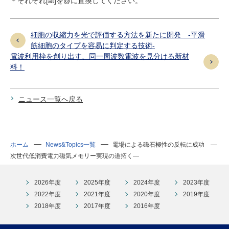
＊それぞれ[at]を@に置換してください。
細胞の収縮力を光で評価する方法を新たに開発 ‐平滑
筋細胞のタイプを容易に判定する技術‐
電波利用枠を創り出す、同一周波数電波を見分ける新材
料！
ニュース一覧へ戻る
ホーム
News&Topics一覧
電場による磁石極性の反転に成功 ―
次世代低消費電力磁気メモリー実現の道拓く―
2026年度
2025年度
2024年度
2023年度
2022年度
2021年度
2020年度
2019年度
2018年度
2017年度
2016年度