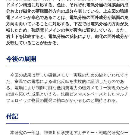
ドメイン構造に対応する。色は、それぞれ電気分極の薄膜面内成
分および磁化の薄膜面外方向の成分を表している。上左図の強誘
電ドメインが寒色であることは、電気分極の面外成分が紙面の奥
方向を向いていることに対応する。下左では電気分極の方向が反
転したため、強誘電ドメインの色が暖色に変化している。また、
右上下を比較すると、電気分極の反転により、磁化の面外成分が
反転していることがわかる。
今後の展開
今回の成果は新しい磁気メモリー実現のための鍵といわれてき
た、室温での電場による磁化反転を実験的に証明したものであ
る。電場により制御可能な低消費電力の磁気メモリー実現のため
の道を拓いた成果といえる。鉄酸ビスマスをベースとしたマルチ
フェロイック物質の開発に拍車がかかるものと期待される。
付記
本研究の一部は、神奈川科学技術アカデミー・戦略的研究シー